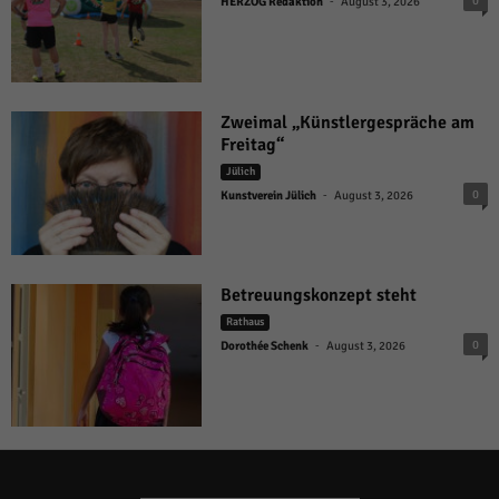
-
0
HERZOG Redaktion
August 3, 2026
Zweimal „Künstlergespräche am
Freitag“
Jülich
-
0
Kunstverein Jülich
August 3, 2026
Betreuungskonzept steht
Rathaus
-
0
Dorothée Schenk
August 3, 2026