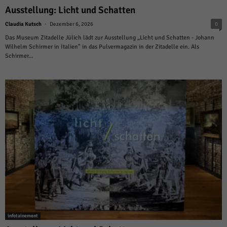
über Websites hinweg verfolgen.
Ausstellung: Licht und Schatten
Cookie-Informationen anzeigen
-
Claudia Kutsch
Dezember 6, 2026
0
Ext
Externe Medien (6)
Das Museum Zitadelle Jülich lädt zur Ausstellung „Licht und Schatten - Johann
Wilhelm Schirmer in Italien" in das Pulvermagazin in der Zitadelle ein. Als
Inhalte von Videoplattformen und Social-Media-Plattformen werden
Schirmer...
standardmäßig blockiert. Wenn Cookies von externen Medien akzeptiert
werden, bedarf der Zugriff auf diese Inhalte keiner manuellen Einwilligung
mehr.
Cookie-Informationen anzeigen
Datenschutzerklärung
Impressum
powered by Borlabs Cookie
infotainement