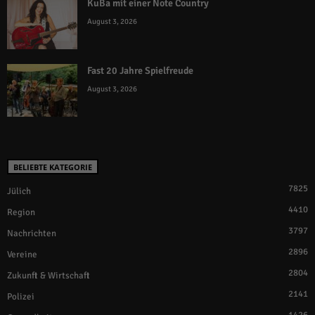
KuBa mit einer Note Country
August 3, 2026
Fast 20 Jahre Spielfreude
August 3, 2026
BELIEBTE KATEGORIE
7825
Jülich
4410
Region
3797
Nachrichten
2896
Vereine
2804
Zukunft & Wirtschaft
2141
Polizei
1426