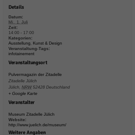
über Websites hinweg verfolgen.
Details
Cookie-Informationen anzeigen
Datum:
Ext
Externe Medien (6)
Mi.. 1. Juli
Zeit:
Inhalte von Videoplattformen und Social-Media-Plattformen werden
14:00 - 17:00
standardmäßig blockiert. Wenn Cookies von externen Medien akzeptiert
Kategorien:
werden, bedarf der Zugriff auf diese Inhalte keiner manuellen Einwilligung
Ausstellung
,
Kunst & Design
mehr.
Veranstaltung-Tags:
infotainement
Cookie-Informationen anzeigen
Veranstaltungsort
Datenschutzerklärung
Impressum
powered by Borlabs Cookie
Pulvermagazin der Zitadelle
Zitadelle Jülich
Jülich
,
NRW
52428
Deutschland
+ Google Karte
Veranstalter
Museum Zitadelle Jülich
Website:
http://www.juelich.de/museum/
Weitere Angaben