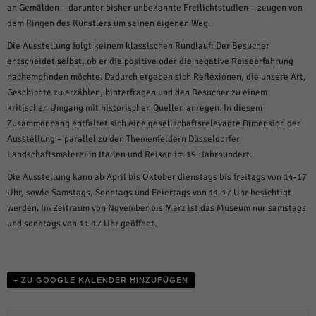
weitere Informationen anzeigen lassen und so nur bestimmte Cookies
an Gemälden – darunter bisher unbekannte Freilichtstudien – zeugen von
auswählen.
dem Ringen des Künstlers um seinen eigenen Weg.
Alle akzeptieren
Speichern und weiter
Die Ausstellung folgt keinem klassischen Rundlauf: Der Besucher
entscheidet selbst, ob er die positive oder die negative Reiseerfahrung
Zurück
nachempfinden möchte. Dadurch ergeben sich Reflexionen, die unsere Art,
Datenschutzeinstellungen
Geschichte zu erzählen, hinterfragen und den Besucher zu einem
Essenziell (1)
kritischen Umgang mit historischen Quellen anregen. In diesem
Essenzielle Cookies ermöglichen grundlegende Funktionen und sind für die
Zusammenhang entfaltet sich eine gesellschaftsrelevante Dimension der
einwandfreie Funktion der Website erforderlich.
Ausstellung – parallel zu den Themenfeldern Düsseldorfer
Cookie-Informationen anzeigen
Landschaftsmalerei in Italien und Reisen im 19. Jahrhundert.
Die Ausstellung kann ab April bis Oktober dienstags bis freitags von 14-17
Sta
Statistiken (1)
Uhr, sowie Samstags, Sonntags und Feiertags von 11-17 Uhr besichtigt
Statistik Cookies erfassen Informationen anonym. Diese Informationen helfen
werden. Im Zeitraum von November bis März ist das Museum nur samstags
uns zu verstehen, wie unsere Besucher unsere Website nutzen.
und sonntags von 11-17 Uhr geöffnet.
Cookie-Informationen anzeigen
Mar
Marketing (1)
+ ZU GOOGLE KALENDER HINZUFÜGEN
Marketing-Cookies werden von Drittanbietern oder Publishern verwendet,
um personalisierte Werbung anzuzeigen. Sie tun dies, indem sie Besucher