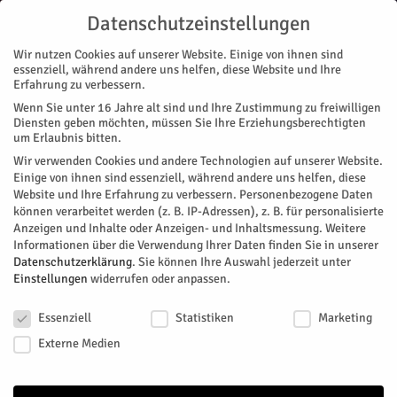
Datenschutzeinstellungen
Wir nutzen Cookies auf unserer Website. Einige von ihnen sind
essenziell, während andere uns helfen, diese Website und Ihre
Erfahrung zu verbessern.
Wenn Sie unter 16 Jahre alt sind und Ihre Zustimmung zu freiwilligen
Start
Diensten geben möchten, müssen Sie Ihre Erziehungsberechtigten
um Erlaubnis bitten.
« Alle Veranstaltungen
Wir verwenden Cookies und andere Technologien auf unserer Website.
Einige von ihnen sind essenziell, während andere uns helfen, diese
Website und Ihre Erfahrung zu verbessern.
Personenbezogene Daten
Diese Veranstaltung hat bereits stattgefunden.
können verarbeitet werden (z. B. IP-Adressen), z. B. für personalisierte
Anzeigen und Inhalte oder Anzeigen- und Inhaltsmessung.
Weitere
Informationen über die Verwendung Ihrer Daten finden Sie in unserer
Literaturmatinee mit Gudrun
Datenschutzerklärung
.
Sie können Ihre Auswahl jederzeit unter
Einstellungen
widerrufen oder anpassen.
Kaschluhn
Datenschutzeinstellungen
Essenziell
Statistiken
Marketing
Facebook
Twitter
Externe Medien
Meisterinnen der Kurzgeschichte