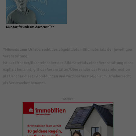
Mundartfreunde am Aachener Tor
*Hinweis zum Urheberrecht
des abgebildeten Bildmaterials der jeweiligen
Veranstaltung:
Ist der Urheber/Rechteinhaber des Bildmaterials einer Veranstaltung nicht
explizit benannt, gilt der Veranstalter/Übersender der Presseinformation
als Urheber dieser Abbildungen und wird bei Verstößen zum Urheberrecht
als Verursacher benannt.
- Anzeige -