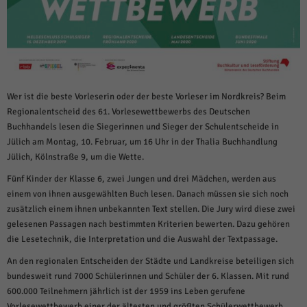
weitere Informationen anzeigen lassen und so nur bestimmte Cookies
auswählen.
Alle akzeptieren
Speichern und weiter
Zurück
Datenschutzeinstellungen
Essenziell (1)
Wer ist die beste Vorleserin oder der beste Vorleser im Nordkreis? Beim
Regionalentscheid des 61. Vorlesewettbewerbs des Deutschen
Essenzielle Cookies ermöglichen grundlegende Funktionen und sind für die
Buchhandels lesen die Siegerinnen und Sieger der Schulentscheide in
einwandfreie Funktion der Website erforderlich.
Jülich am Montag, 10. Februar, um 16 Uhr in der Thalia Buchhandlung
Cookie-Informationen anzeigen
Jülich, Kölnstraße 9, um die Wette.
Sta
Statistiken (1)
Fünf Kinder der Klasse 6, zwei Jungen und drei Mädchen, werden aus
einem von ihnen ausgewählten Buch lesen. Danach müssen sie sich noch
Statistik Cookies erfassen Informationen anonym. Diese Informationen helfen
zusätzlich einem ihnen unbekannten Text stellen. Die Jury wird diese zwei
uns zu verstehen, wie unsere Besucher unsere Website nutzen.
gelesenen Passagen nach bestimmten Kriterien bewerten. Dazu gehören
Cookie-Informationen anzeigen
die Lesetechnik, die Interpretation und die Auswahl der Textpassage.
Mar
Marketing (1)
An den regionalen Entscheiden der Städte und Landkreise beteiligen sich
bundesweit rund 7000 Schülerinnen und Schüler der 6. Klassen. Mit rund
Marketing-Cookies werden von Drittanbietern oder Publishern verwendet,
600.000 Teilnehmern jährlich ist der 1959 ins Leben gerufene
um personalisierte Werbung anzuzeigen. Sie tun dies, indem sie Besucher
Vorlesewettbewerb einer der ältesten und größten Schülerwettbewerb