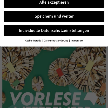
Alle akzeptieren
Speichern und weiter
Individuelle Datenschutzeinstellungen
Cookie-Details
Datenschutzerklärung
Impressum
Datenschutzeinstellungen
Wenn Sie unter 16 Jahre alt sind und Ihre Zustimmung zu freiwilligen
Diensten geben möchten, müssen Sie Ihre Erziehungsberechtigten
um Erlaubnis bitten.
Wir verwenden Cookies und andere Technologien auf unserer Website.
Einige von ihnen sind essenziell, während andere uns helfen, diese
Website und Ihre Erfahrung zu verbessern.
Personenbezogene Daten
können verarbeitet werden (z. B. IP-Adressen), z. B. für personalisierte
Anzeigen und Inhalte oder Anzeigen- und Inhaltsmessung.
Weitere
Informationen über die Verwendung Ihrer Daten finden Sie in unserer
Datenschutzerklärung
.
Hier finden Sie eine Übersicht über alle verwendeten Cookies. Sie
können Ihre Einwilligung zu ganzen Kategorien geben oder sich