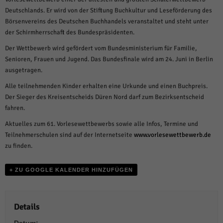
über Websites hinweg verfolgen.
Deutschlands. Er wird von der Stiftung Buchkultur und Leseförderung des
Cookie-Informationen anzeigen
Börsenvereins des Deutschen Buchhandels veranstaltet und steht unter
der Schirmherrschaft des Bundespräsidenten.
Ext
Externe Medien (6)
Der Wettbewerb wird gefördert vom Bundesministerium für Familie,
Inhalte von Videoplattformen und Social-Media-Plattformen werden
Senioren, Frauen und Jugend. Das Bundesfinale wird am 24. Juni in Berlin
standardmäßig blockiert. Wenn Cookies von externen Medien akzeptiert
werden, bedarf der Zugriff auf diese Inhalte keiner manuellen Einwilligung
ausgetragen.
mehr.
Alle teilnehmenden Kinder erhalten eine Urkunde und einen Buchpreis.
Cookie-Informationen anzeigen
Der Sieger des Kreisentscheids Düren Nord darf zum Bezirksentscheid
Datenschutzerklärung
Impressum
powered by Borlabs Cookie
fahren.
Aktuelles zum 61. Vorlesewettbewerbs sowie alle Infos, Termine und
Teilnehmerschulen sind auf der Internetseite
www.vorlesewettbewerb.de
zu finden.
+ ZU GOOGLE KALENDER HINZUFÜGEN
Details