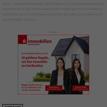
Ist der Urheber/Rechteinhaber des Bildmaterials einer Veranstaltung nicht
explizit benannt, gilt der Veranstalter/Übersender der Presseinformation
als Urheber dieser Abbildungen und wird bei Verstößen zum Urheberrecht
als Verursacher benannt.
- Anzeige -
DEMNÄCHST