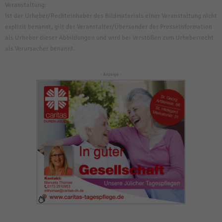
Veranstaltung:
Ist der Urheber/Rechteinhaber des Bildmaterials einer Veranstaltung nicht
explizit benannt, gilt der Veranstalter/Übersender der Presseinformation
als Urheber dieser Abbildungen und wird bei Verstößen zum Urheberrecht
als Verursacher benannt.
- Anzeige -