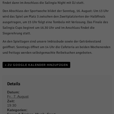
über Websites hinweg verfolgen.
findet dann im Anschluss die Salingia Night mit DJ statt.
Cookie-Informationen anzeigen
Den Abschluss der Sportwoche bildet der Sonntag, 16. August: Um 13 Uhr
wird das Spiel um Platz 3 zwischen den Zweitplatzierten der Halbfinals
Ext
Externe Medien (6)
ausgetragen, um 15 Uhr folgt eine Tombola mit Verlosung. Das Finale des
Inhalte von Videoplattformen und Social-Media-Plattformen werden
Salingia Cups beginnt um 16.30 Uhr und im Anschluss findet die
standardmäßig blockiert. Wenn Cookies von externen Medien akzeptiert
Siegerehrung statt.
werden, bedarf der Zugriff auf diese Inhalte keiner manuellen Einwilligung
mehr.
An den Spieltagen sind unsere Imbissbude sowie der Getränkestand
Cookie-Informationen anzeigen
geöffnet. Sonntags öffnet um 14 Uhr die Cafeteria an beiden Wochenenden
und freitags werden selbstgemachte Reibekuchen angeboten.
Datenschutzerklärung
Impressum
powered by Borlabs Cookie
+ ZU GOOGLE KALENDER HINZUFÜGEN
Details
Datum:
Fr.. 7. August
Zeit:
19:30
Kategorien: