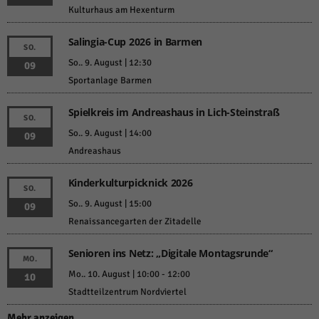
Kulturhaus am Hexenturm
Salingia-Cup 2026 in Barmen
SO.
So.. 9. August | 12:30
09
Sportanlage Barmen
Spielkreis im Andreashaus in Lich-Steinstraß
SO.
So.. 9. August | 14:00
09
Andreashaus
Kinderkulturpicknick 2026
SO.
So.. 9. August | 15:00
09
Renaissancegarten der Zitadelle
Senioren ins Netz: „Digitale Montagsrunde“
MO.
Mo.. 10. August | 10:00
-
12:00
10
Stadtteilzentrum Nordviertel
Mehr anzeigen …