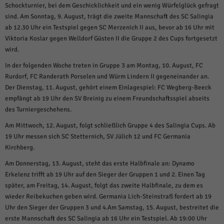
weitere Informationen anzeigen lassen und so nur bestimmte Cookies
Schockturnier, bei dem Geschicklichkeit und ein wenig Würfelglück gefragt
auswählen.
sind. Am Sonntag, 9. August, trägt die zweite Mannschaft des SC Salingia
ab 12.30 Uhr ein Testspiel gegen SC Merzenich II aus, bevor ab 16 Uhr mit
Alle akzeptieren
Speichern und weiter
Viktoria Koslar gegen Welldorf Güsten II die Gruppe 2 des Cups fortgesetzt
wird.
Zurück
Datenschutzeinstellungen
In der folgenden Woche treten in Gruppe 3 am Montag, 10. August, FC
Essenziell (1)
Rurdorf, FC Randerath Porselen und Würm Lindern II gegeneinander an.
Essenzielle Cookies ermöglichen grundlegende Funktionen und sind für die
Der Dienstag, 11. August, gehört einem Einlagespiel: FC Wegberg-Beeck
einwandfreie Funktion der Website erforderlich.
empfängt ab 19 Uhr den SV Breinig zu einem Freundschaftsspiel abseits
Cookie-Informationen anzeigen
des Turniergeschehens.
Am Mittwoch, 12. August, folgt schließlich Gruppe 4 des Salingia Cups. Ab
Sta
Statistiken (1)
19 Uhr messen sich SC Stetternich, SV Jülich 12 und FC Germania
Statistik Cookies erfassen Informationen anonym. Diese Informationen helfen
Kirchberg.
uns zu verstehen, wie unsere Besucher unsere Website nutzen.
Am Donnerstag, 13. August, steht das erste Halbfinale an: Dynamo
Cookie-Informationen anzeigen
Erkelenz trifft ab 19 Uhr auf den Sieger der Gruppen 1 und 2. Einen Tag
später, am Freitag, 14. August, folgt das zweite Halbfinale, zu dem es
Mar
Marketing (1)
wieder Reibekuchen geben wird. Germania Lich-Steinstraß fordert ab 19
Marketing-Cookies werden von Drittanbietern oder Publishern verwendet,
Uhr den Sieger der Gruppen 3 und 4.Am Samstag, 15. August, bestreitet die
um personalisierte Werbung anzuzeigen. Sie tun dies, indem sie Besucher
erste Mannschaft des SC Salingia ab 16 Uhr ein Testspiel. Ab 19:00 Uhr