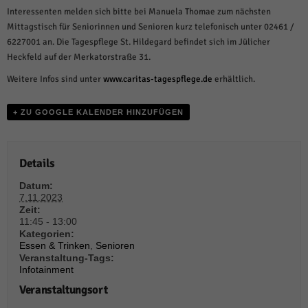
weitere Informationen anzeigen lassen und so nur bestimmte Cookies
Interessenten melden sich bitte bei Manuela Thomae zum nächsten
auswählen.
Mittagstisch für Seniorinnen und Senioren kurz telefonisch unter 02461 /
Alle akzeptieren
Speichern und weiter
6227001 an. Die Tagespflege St. Hildegard befindet sich im Jülicher
Heckfeld auf der Merkatorstraße 31.
Zurück
Weitere Infos sind unter
www.caritas-tagespflege.de
erhältlich.
Datenschutzeinstellungen
Essenziell (1)
+ ZU GOOGLE KALENDER HINZUFÜGEN
Essenzielle Cookies ermöglichen grundlegende Funktionen und sind für die
einwandfreie Funktion der Website erforderlich.
Cookie-Informationen anzeigen
Details
Sta
Statistiken (1)
Datum:
7.11.2023
Statistik Cookies erfassen Informationen anonym. Diese Informationen helfen
Zeit:
uns zu verstehen, wie unsere Besucher unsere Website nutzen.
11:45 - 13:00
Cookie-Informationen anzeigen
Kategorien:
Essen & Trinken
,
Senioren
Veranstaltung-Tags:
Mar
Marketing (1)
Infotainment
Marketing-Cookies werden von Drittanbietern oder Publishern verwendet,
Veranstaltungsort
um personalisierte Werbung anzuzeigen. Sie tun dies, indem sie Besucher