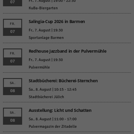
Fr.. 7. August | 19:00
-
22:30
07
KuBa-Biergarten
Salingia-Cup 2026 in Barmen
FR.
Fr.. 7. August | 19:30
07
Sportanlage Barmen
Redhouse Jazzband in der Pulvermühle
FR.
Fr.. 7. August | 19:30
07
Pulvermühle
Stadtbücherei: Bücherei-Sternchen
SA.
Sa.. 8. August | 10:15
-
12:45
08
Stadtbücherei Jülich
Ausstellung: Licht und Schatten
SA.
Sa.. 8. August | 11:00
-
17:00
08
Pulvermagazin der Zitadelle