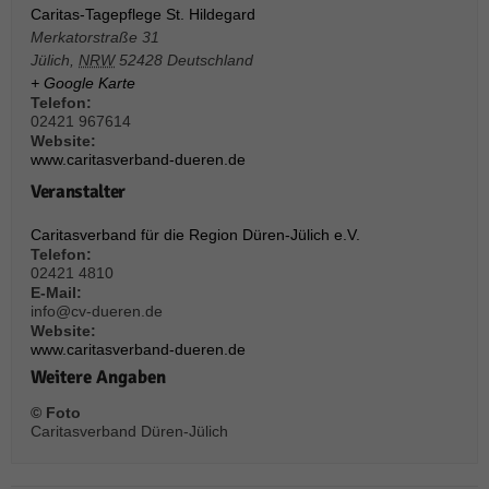
über Websites hinweg verfolgen.
Caritas-Tagepflege St. Hildegard
Cookie-Informationen anzeigen
Merkatorstraße 31
Jülich
,
NRW
52428
Deutschland
Ext
Externe Medien (6)
+ Google Karte
Telefon:
Inhalte von Videoplattformen und Social-Media-Plattformen werden
02421 967614
standardmäßig blockiert. Wenn Cookies von externen Medien akzeptiert
Website:
werden, bedarf der Zugriff auf diese Inhalte keiner manuellen Einwilligung
www.caritasverband-dueren.de
mehr.
Veranstalter
Cookie-Informationen anzeigen
Caritasverband für die Region Düren-Jülich e.V.
Datenschutzerklärung
Impressum
powered by Borlabs Cookie
Telefon:
02421 4810
E-Mail:
info@cv-dueren.de
Website:
www.caritasverband-dueren.de
Weitere Angaben
© Foto
Caritasverband Düren-Jülich