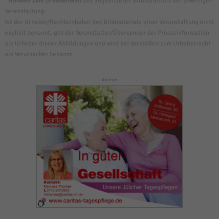
*Hinweis zum Urheberrecht
des abgebildeten Bildmaterials der jeweiligen
Veranstaltung:
Ist der Urheber/Rechteinhaber des Bildmaterials einer Veranstaltung nicht
explizit benannt, gilt der Veranstalter/Übersender der Presseinformation
als Urheber dieser Abbildungen und wird bei Verstößen zum Urheberrecht
als Verursacher benannt.
- Anzeige -