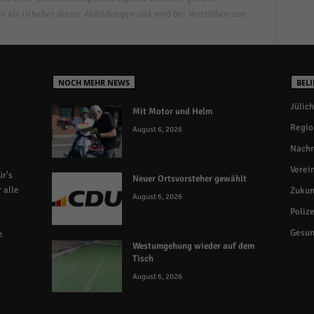
n als Urheber dieser Abbildungen und wird bei Verstößen zum
NOCH MEHR NEWS
BELI
Jülich
Mit Motor und Helm
Regio
August 6, 2026
Nachr
Verei
r's
Neuer Ortsvorsteher gewählt
 alle
Zukun
August 6, 2026
Polize
Gesun
e
Westumgehung wieder auf dem
Tisch
August 6, 2026