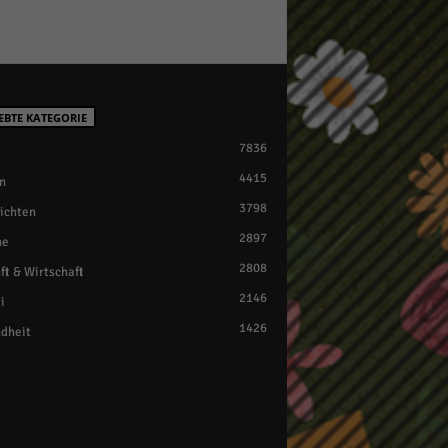
EBTE KATEGORIE
7836
4415
n
3798
ichten
2897
ne
2808
ft & Wirtschaft
2146
i
1426
dheit