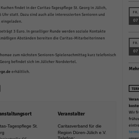
schutzeinstellungen
uchen findet in der Caritas-Tagespflege St. Georg in Jülich,
enziell (1)
FR.
6 Uhr statt. Dazu sind auch alle interessierten Senioren und
07
zielle Cookies ermöglichen grundlegende Funktionen und sind für die einwandfreie
 eingeladen.
ion der Website erforderlich.
beträgt 3 Euro. In geselliger Runde werden soziale Kontakte
Cookie-Informationen anzeigen
elmäßigen Abständen bereiten die Caritas-Mitarbeiterinnen
FR.
istiken (1)
07
Thomae zum nächsten Senioren-Spielenachmittag kurz telefonisch
stik Cookies erfassen Informationen anonym. Diese Informationen helfen uns zu verste
Georg befindet sich im Jülicher Nordviertel.
nsere Besucher unsere Website nutzen.
Mehr
ege.de
erhältlich.
Cookie-Informationen anzeigen
keting (1)
TER
ting-Cookies werden von Drittanbietern oder Publishern verwendet, um personalisie
Veran
ng anzuzeigen. Sie tun dies, indem sie Besucher über Websites hinweg verfolgen.
koste
Cookie-Informationen anzeigen
Wir f
anstaltungsort
Veranstalter
frühz
erne Medien (6)
eintr
tas-Tagespflege St.
Caritasverband für die
termi
rg
Region Düren-Jülich e.V.
te von Videoplattformen und Social-Media-Plattformen werden standardmäßig blocki
Telefon:
unse
Cookies von externen Medien akzeptiert werden, bedarf der Zugriff auf diese Inhalte
lleriestraße 66