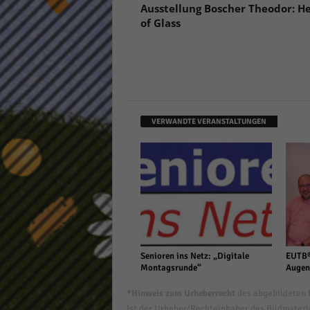
Ausstellung Boscher Theodor: H
of Glass
VERWANDTE VERANSTALTUNGEN
Senioren ins Netz: „Digitale
EUTB®
Montagsrunde“
Augen
*Hinweis zum Urheberrecht
des abgebildeten B
Ist der Urheber/Rechteinhaber des Bildmaterial