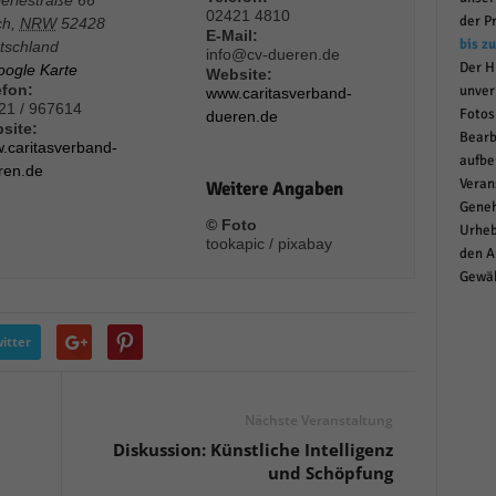
02421 4810
r manuellen Einwilligung mehr.
der P
ch
,
NRW
52428
E-Mail:
bis z
tschland
Cookie-Informationen anzeigen
info@cv-dueren.de
Der H
oogle Karte
Website:
Datenschutzerklärung
Im
red by Borlabs Cookie
efon:
unver
www.caritasverband-
21 / 967614
Fotos
dueren.de
site:
Bearb
.caritasverband-
aufbe
ren.de
Veran
Weitere Angaben
Geneh
© Foto
Urheb
tookapic / pixabay
den A
Gewäh
itter
Nächste Veranstaltung
Diskussion: Künstliche Intelligenz
und Schöpfung