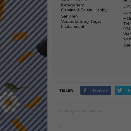
keine
Kategorien:
Jüli
Gaming & Spiele
,
Hobby
,
Deu
Senioren
+ G
Veranstaltung-Tags:
powe
Tel
Infotainment
024
Web
www
due
TEILEN
Facebook
Tw
Vorherige Veranstaltung
«