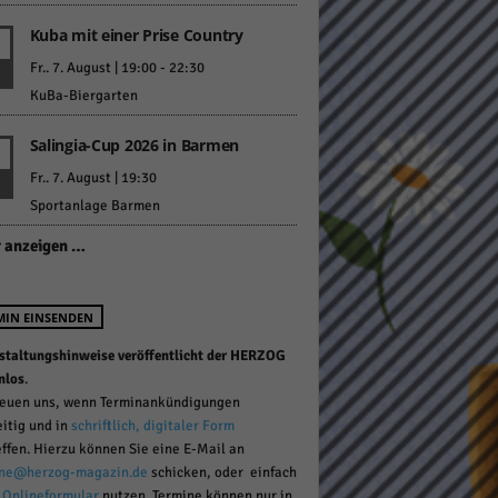
Kuba mit einer Prise Country
Fr.. 7. August | 19:00
-
22:30
KuBa-Biergarten
Salingia-Cup 2026 in Barmen
Statistiken
Fr.. 7. August | 19:30
Sportanlage Barmen
hen,
 anzeigen …
Marketing
MIN EINSENDEN
rte
staltungshinweise veröffentlicht der HERZOG
nlos
.
reuen uns, wenn Terminankündigungen
eitig und in
schriftlich, digitaler Form
Externe Medien
effen. Hierzu können Sie eine E-Mail an
ne@herzog-magazin.de
schicken, oder einfach
ert.
r
Onlineformular
nutzen. Termine können nur in