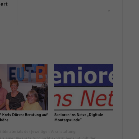
eart
»
 Kreis Düren: Beratung auf
Senioren ins Netz: „Digitale
höhe
Montagsrunde“
ildmaterials der jeweiligen Veranstaltung:
s einer Veranstaltung nicht explizit benannt, gilt der