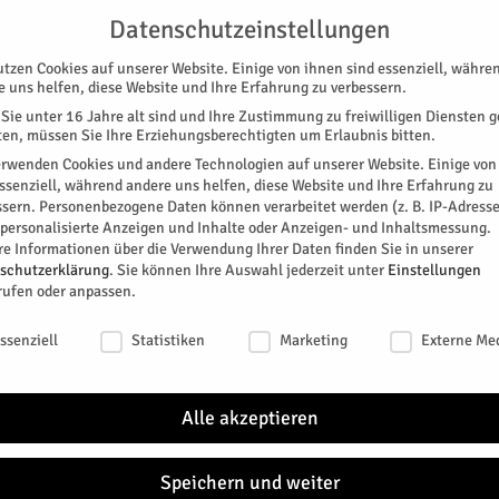
BUNG
UNTERSTÜTZEN
KONTAKT
DATENSCHUTZ
IMPRESSUM
Datenschutzeinstellungen
utzen Cookies auf unserer Website. Einige von ihnen sind essenziell, währe
e uns helfen, diese Website und Ihre Erfahrung zu verbessern.
Sie unter 16 Jahre alt sind und Ihre Zustimmung zu freiwilligen Diensten 
en, müssen Sie Ihre Erziehungsberechtigten um Erlaubnis bitten.
erwenden Cookies und andere Technologien auf unserer Website. Einige von
essenziell, während andere uns helfen, diese Website und Ihre Erfahrung zu
ssern.
Personenbezogene Daten können verarbeitet werden (z. B. IP-Adresse
SPEZIAL
E-PAPER
KINO
GALERIE
TERM
r personalisierte Anzeigen und Inhalte oder Anzeigen- und Inhaltsmessung.
re Informationen über die Verwendung Ihrer Daten finden Sie in unserer
DEM
schutzerklärung
.
Sie können Ihre Auswahl jederzeit unter
Einstellungen
rufen oder anpassen.
Ausst
schutzeinstellungen
0
ssenziell
Statistiken
Marketing
Externe Me
den.
TAGE
Alle akzeptieren
r Senioren
NÄC
Speichern und weiter
DO.
itter