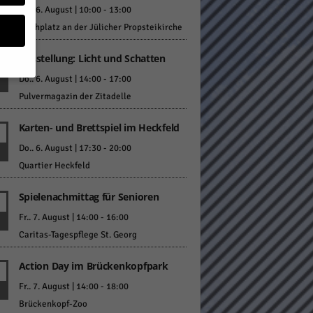
Do.. 6. August | 10:00
-
13:00
Kirchplatz an der Jülicher Propsteikirche
Ausstellung: Licht und Schatten
Do.. 6. August | 14:00
-
17:00
Pulvermagazin der Zitadelle
geben
Karten- und Brettspiel im Heckfeld
 ihnen
Do.. 6. August | 17:30
-
20:00
n), z.
Quartier Heckfeld
Spielenachmittag für Senioren
Fr.. 7. August | 14:00
-
16:00
gen
Caritas-Tagespflege St. Georg
Action Day im Brückenkopfpark
Zurück
Fr.. 7. August | 14:00
-
18:00
Brückenkopf-Zoo