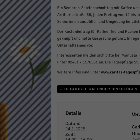
Daten
Ein Senioren-Spielenachmittag mit Kaffee und K
Ess
Artilleriestraße 66, jeden Freitag von 14 bis 1
Essen
Seniorinnen aus Jülich und Umgebung herzlich
Funkt
Der Kostenbeitrag für Kaffee, Tee und Kuchen 
geknüpft und nette Gespräche geführt. In reg
Unterhaltsames vor.
Stat
Interessenten melden sich bitte bei Manuela 
Stati
unter 02461 / 3176501 an. Die Tagespflege St. 
wie u
Weitere Infos sind unter
www.caritas-tagespfl
Mar
+ ZU GOOGLE KALENDER HINZUFÜGEN
Marke
Werbu
Details
Ver
Ext
Datum:
Cari
24.1.2025
Geo
Zeit:
Inhal
14:00 - 16:00
Wenn 
Arti