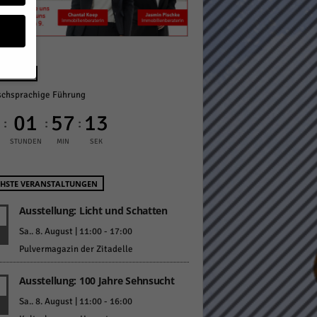
NÄCHST
schsprachige Führung
geben
0
01
57
12
:
:
:
 ihnen
STUNDEN
MIN
SEK
n), z.
HSTE VERANSTALTUNGEN
Ausstellung: Licht und Schatten
gen
Sa.. 8. August | 11:00
-
17:00
Pulvermagazin der Zitadelle
Ausstellung: 100 Jahre Sehnsucht
Zurück
Sa.. 8. August | 11:00
-
16:00