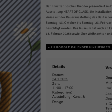
Daten
Der Künstler Boscher Theodor präsentiert im 
Ess
Ausstellung HEART OF GLASS, die Installatione
Essen
Weise mit der Dauerausstellung des Deutschen
Funkt
Sonntag, 13. Oktober bis Sonntag, 23. Februar
besichtigt werden. Das Museum hat auch an Fei
13. Februar 2025) sowie über Weihnachten und 
Stat
Stati
+ ZU GOOGLE KALENDER HINZUFÜGEN
wie u
Details
Ver
Mar
Datum:
Marke
Deu
24.1.2025
Werbu
Mus
Zeit:
11:00 - 17:00
Rur
Kategorien:
Linn
Ausstellung
,
Kunst &
Ext
Deu
Design
+ G
Inhal
Tel
Wenn 