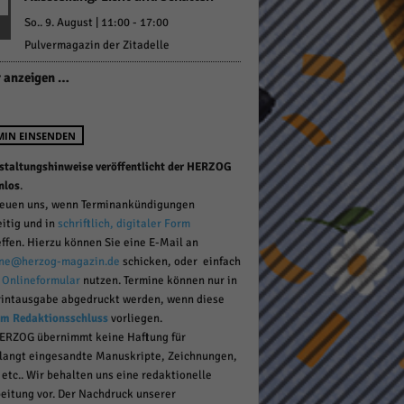
So.. 9. August | 11:00
-
17:00
Pulvermagazin der Zitadelle
pressum
 anzeigen …
MIN EINSENDEN
staltungshinweise veröffentlicht der HERZOG
nlos
.
reuen uns, wenn Terminankündigungen
eitig und in
schriftlich, digitaler Form
effen. Hierzu können Sie eine E-Mail an
ne@herzog-magazin.de
schicken, oder einfach
r
Onlineformular
nutzen. Termine können nur in
rintausgabe abgedruckt werden, wenn diese
um Redaktionsschluss
vorliegen.
ERZOG übernimmt keine Haftung für
langt eingesandte Manuskripte, Zeichnungen,
 etc.. Wir behalten uns eine redaktionelle
eitung vor. Der Nachdruck unserer