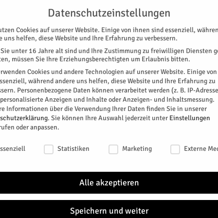
G
UNTERSTÜTZEN
KONTAKT
DATENSCHUTZ
IMPRESSUM
Datenschutzeinstellungen
utzen Cookies auf unserer Website. Einige von ihnen sind essenziell, währe
e uns helfen, diese Website und Ihre Erfahrung zu verbessern.
Sie unter 16 Jahre alt sind und Ihre Zustimmung zu freiwilligen Diensten 
en, müssen Sie Ihre Erziehungsberechtigten um Erlaubnis bitten.
erwenden Cookies und andere Technologien auf unserer Website. Einige von
essenziell, während andere uns helfen, diese Website und Ihre Erfahrung zu
ssern.
Personenbezogene Daten können verarbeitet werden (z. B. IP-Adresse
SPEZIAL
E-PAPER
KINO
GALERIE
TERM
r personalisierte Anzeigen und Inhalte oder Anzeigen- und Inhaltsmessung.
re Informationen über die Verwendung Ihrer Daten finden Sie in unserer
schutzerklärung
.
Sie können Ihre Auswahl jederzeit unter
Einstellungen
rufen oder anpassen.
schutzeinstellungen
ssenziell
Statistiken
Marketing
Externe Me
den.
Alle akzeptieren
 Theodor: Heart of Glass
Speichern und weiter
itter