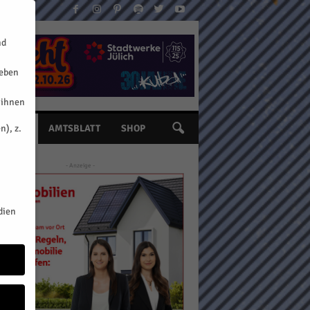
nd
geben
 ihnen
n), z.
INE
AMTSBLATT
SHOP
- Anzeige -
dien