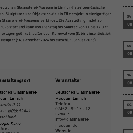
schutzeinstellungen
Deutschen Glasmalerei-Museum in Linnich die zeitgenössische
enziell (1)
n, Skulpturen und Objekte sowie ein Filmprojekt in einzigartiger
SA.
zielle Cookies ermöglichen grundlegende Funktionen und sind für die einwandfreie
 Glasmalerei-Museums verbindet. Die Ausstellung findet ab
08
ion der Website erforderlich.
 2025 statt und kann von Dienstag bis Sonntag von 11 bis 17 Uhr
Cookie-Informationen anzeigen
ertagen geöffnet, außer über Karneval vom (8. bis einschließlich
Neujahr (16. Dezember 2024 bis einschl. 1. Januar 2025).
istiken (1)
SA.
08
stik Cookies erfassen Informationen anonym. Diese Informationen helfen uns zu verste
nsere Besucher unsere Website nutzen.
Cookie-Informationen anzeigen
SA.
anstaltungsort
Veranstalter
keting (1)
08
ting-Cookies werden von Drittanbietern oder Publishern verwendet, um personalisie
tsches Glasmalerei-
Deutsches Glasmalerei-
ng anzuzeigen. Sie tun dies, indem sie Besucher über Websites hinweg verfolgen.
eum Linnich
Museum Linnich
Telefon:
straße 9-11
SO.
Cookie-Informationen anzeigen
02462 - 99 17 - 12
ich
,
NRW
52441
09
E-Mail:
erne Medien (6)
tschland
info@glasmalerei-
oogle Karte
museum.de
te von Videoplattformen und Social-Media-Plattformen werden standardmäßig blocki
efon:
Website:
Cookies von externen Medien akzeptiert werden, bedarf der Zugriff auf diese Inhalte