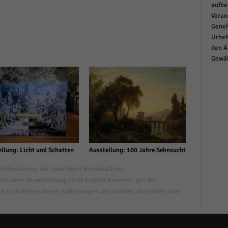
aufbe
Veran
Geneh
Urheb
den A
Gewäh
llung: Licht und Schatten
Ausstellung: 100 Jahre Sehnsucht
ildmaterials der jeweiligen Veranstaltung:
s einer Veranstaltung nicht explizit benannt, gilt der
n als Urheber dieser Abbildungen und wird bei Verstößen zum