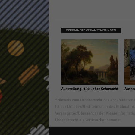
VERWANDTE VERANSTALTUNGEN
Ausstellung: 100 Jahre Sehnsucht
Ausste
*Hinweis zum Urheberrecht
des abgebildeten B
Ist der Urheber/Rechteinhaber des Bildmaterial
Veranstalter/Übersender der Presseinformatio
Urheberrecht als Verursacher benannt.