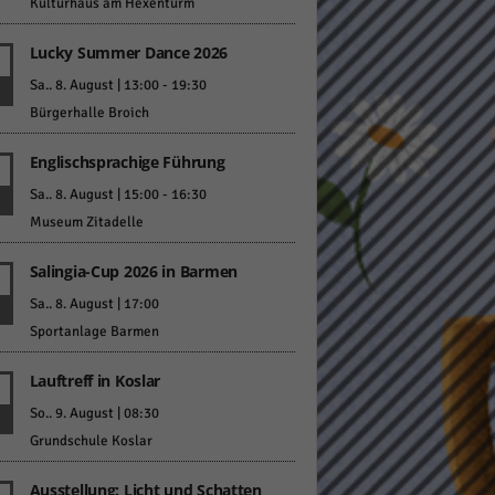
Kulturhaus am Hexenturm
Lucky Summer Dance 2026
Sa.. 8. August | 13:00
-
19:30
Bürgerhalle Broich
Englischsprachige Führung
Statistiken
Sa.. 8. August | 15:00
-
16:30
hen,
Museum Zitadelle
Salingia-Cup 2026 in Barmen
Marketing
Sa.. 8. August | 17:00
Sportanlage Barmen
rte
Lauftreff in Koslar
So.. 9. August | 08:30
Externe Medien
Grundschule Koslar
ert.
Ausstellung: Licht und Schatten