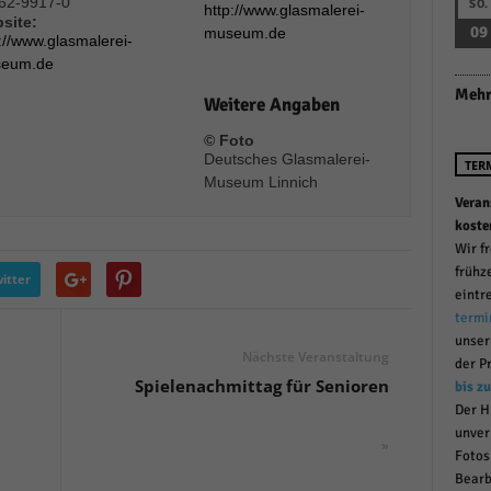
62-9917-0
SO.
http://www.glasmalerei-
r manuellen Einwilligung mehr.
site:
09
museum.de
://www.glasmalerei-
Cookie-Informationen anzeigen
eum.de
Datenschutzerklärung
Im
red by Borlabs Cookie
Mehr
Weitere Angaben
© Foto
Deutsches Glasmalerei-
TER
Museum Linnich
Veran
koste
Wir f
frühz
itter
eintr
termi
unse
Nächste Veranstaltung
der P
Spielenachmittag für Senioren
bis z
Der H
unver
»
Fotos
Bearb