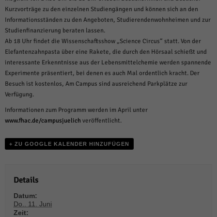
weitere Informationen anzeigen lassen und so nur bestimmte Cookies
Kurzvorträge zu den einzelnen Studiengängen und können sich an den
auswählen.
Informationsständen zu den Angeboten, Studierendenwohnheimen und zur
Alle akzeptieren
Speichern und weiter
Studienfinanzierung beraten lassen.
Ab 18 Uhr findet die Wissenschaftsshow „Science Circus“ statt. Von der
Zurück
Elefantenzahnpasta über eine Rakete, die durch den Hörsaal schießt und
Datenschutzeinstellungen
interessante Erkenntnisse aus der Lebensmittelchemie werden spannende
Essenziell (1)
Experimente präsentiert, bei denen es auch Mal ordentlich kracht. Der
Essenzielle Cookies ermöglichen grundlegende Funktionen und sind für die
Besuch ist kostenlos, Am Campus sind ausreichend Parkplätze zur
einwandfreie Funktion der Website erforderlich.
Verfügung.
Cookie-Informationen anzeigen
Informationen zum Programm werden im April unter
www.fhac.de/campusjuelich
veröffentlicht.
Sta
Statistiken (1)
Statistik Cookies erfassen Informationen anonym. Diese Informationen helfen
+ ZU GOOGLE KALENDER HINZUFÜGEN
uns zu verstehen, wie unsere Besucher unsere Website nutzen.
Cookie-Informationen anzeigen
Details
Mar
Marketing (1)
Datum:
Marketing-Cookies werden von Drittanbietern oder Publishern verwendet,
Do.. 11. Juni
um personalisierte Werbung anzuzeigen. Sie tun dies, indem sie Besucher
Zeit: