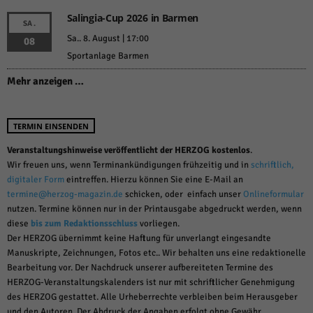
Salingia-Cup 2026 in Barmen
SA.
Sa.. 8. August | 17:00
08
Sportanlage Barmen
Mehr anzeigen …
TERMIN EINSENDEN
Veranstaltungshinweise veröffentlicht der HERZOG kostenlos
.
Wir freuen uns, wenn Terminankündigungen frühzeitig und in
schriftlich,
digitaler Form
eintreffen. Hierzu können Sie eine E-Mail an
termine@herzog-magazin.de
schicken, oder einfach unser
Onlineformular
nutzen. Termine können nur in der Printausgabe abgedruckt werden, wenn
diese
bis zum Redaktionsschluss
vorliegen.
Der HERZOG übernimmt keine Haftung für unverlangt eingesandte
Manuskripte, Zeichnungen, Fotos etc.. Wir behalten uns eine redaktionelle
Bearbeitung vor. Der Nachdruck unserer aufbereiteten Termine des
HERZOG-Veranstaltungskalenders ist nur mit schriftlicher Genehmigung
des HERZOG gestattet. Alle Urheberrechte verbleiben beim Herausgeber
und den Autoren. Der Abdruck der Angaben erfolgt ohne Gewähr.