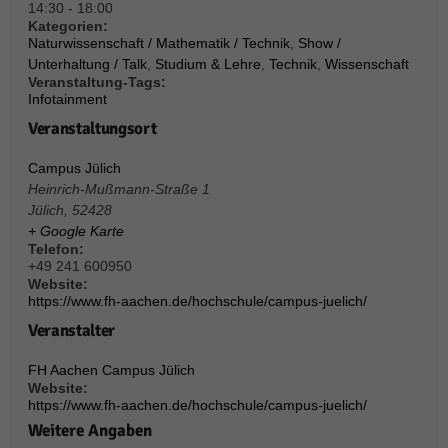
über Websites hinweg verfolgen.
14:30 - 18:00
Kategorien:
Cookie-Informationen anzeigen
Naturwissenschaft / Mathematik / Technik
,
Show /
Unterhaltung / Talk
,
Studium & Lehre
,
Technik
,
Wissenschaft
Ext
Externe Medien (6)
Veranstaltung-Tags:
Infotainment
Inhalte von Videoplattformen und Social-Media-Plattformen werden
standardmäßig blockiert. Wenn Cookies von externen Medien akzeptiert
Veranstaltungsort
werden, bedarf der Zugriff auf diese Inhalte keiner manuellen Einwilligung
mehr.
Campus Jülich
Cookie-Informationen anzeigen
Heinrich-Mußmann-Straße 1
Jülich
,
52428
Datenschutzerklärung
Impressum
powered by Borlabs Cookie
+ Google Karte
Telefon:
+49 241 600950
Website:
https://www.fh-aachen.de/hochschule/campus-juelich/
Veranstalter
FH Aachen Campus Jülich
Website:
https://www.fh-aachen.de/hochschule/campus-juelich/
Weitere Angaben