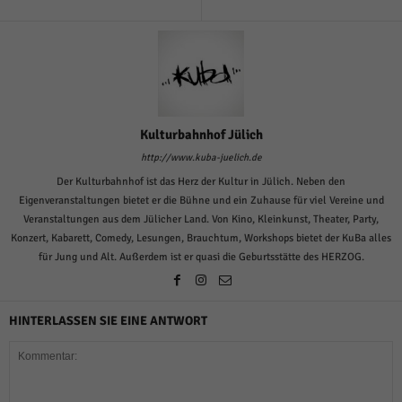
über Websites hinweg verfolgen.
Cookie-Informationen anzeigen
Ext
Externe Medien (6)
Inhalte von Videoplattformen und Social-Media-Plattformen werden
standardmäßig blockiert. Wenn Cookies von externen Medien akzeptiert
werden, bedarf der Zugriff auf diese Inhalte keiner manuellen Einwilligung
Kulturbahnhof Jülich
mehr.
http://www.kuba-juelich.de
Cookie-Informationen anzeigen
Der Kulturbahnhof ist das Herz der Kultur in Jülich. Neben den
Datenschutzerklärung
Impressum
powered by Borlabs Cookie
Eigenveranstaltungen bietet er die Bühne und ein Zuhause für viel Vereine und
Veranstaltungen aus dem Jülicher Land. Von Kino, Kleinkunst, Theater, Party,
Konzert, Kabarett, Comedy, Lesungen, Brauchtum, Workshops bietet der KuBa alles
für Jung und Alt. Außerdem ist er quasi die Geburtsstätte des HERZOG.
HINTERLASSEN SIE EINE ANTWORT