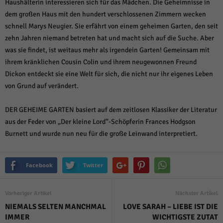
weitere Informationen anzeigen lassen und so nur bestimmte Cookies
Haushälterin interessieren sich für das Mädchen. Die Geheimnisse in
auswählen.
dem großen Haus mit den hundert verschlossenen Zimmern wecken
schnell Marys Neugier. Sie erfährt von einem geheimen Garten, den seit
Alle akzeptieren
Speichern und weiter
zehn Jahren niemand betreten hat und macht sich auf die Suche. Aber
was sie findet, ist weitaus mehr als irgendein Garten! Gemeinsam mit
Zurück
ihrem kränklichen Cousin Colin und ihrem neugewonnen Freund
Datenschutzeinstellungen
Essenziell (1)
Dickon entdeckt sie eine Welt für sich, die nicht nur ihr eigenes Leben
von Grund auf verändert.
Essenzielle Cookies ermöglichen grundlegende Funktionen und sind für die
einwandfreie Funktion der Website erforderlich.
Cookie-Informationen anzeigen
DER GEHEIME GARTEN basiert auf dem zeitlosen Klassiker der Literatur
aus der Feder von „Der kleine Lord“-Schöpferin Frances Hodgson
Sta
Statistiken (1)
Burnett und wurde nun neu für die große Leinwand interpretiert.
Statistik Cookies erfassen Informationen anonym. Diese Informationen helfen
uns zu verstehen, wie unsere Besucher unsere Website nutzen.
Facebook
Twitter
Cookie-Informationen anzeigen
Mar
Marketing (1)
Vorheriger Artikel
Nächster Artikel
NIEMALS SELTEN MANCHMAL
LOVE SARAH – LIEBE IST DIE
Marketing-Cookies werden von Drittanbietern oder Publishern verwendet,
um personalisierte Werbung anzuzeigen. Sie tun dies, indem sie Besucher
IMMER
WICHTIGSTE ZUTAT