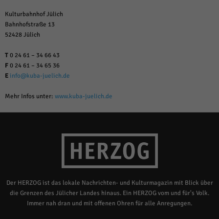
Kulturbahnhof Jülich
Bahnhofstraße 13
52428 Jülich
T
0 24 61 – 34 66 43
F
0 24 61 – 34 65 36
E
info@kuba-juelich.de
Mehr Infos unter:
www.kuba-juelich.de
Der HERZOG ist das lokale Nachrichten- und Kulturmagazin mit Blick über
die Grenzen des Jülicher Landes hinaus. Ein HERZOG vom und für's Volk.
Immer nah dran und mit offenen Ohren für alle Anregungen.