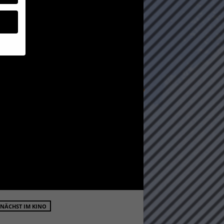
geben
 ihnen
n), z.
gen
Zurück
NÄCHST IM KINO