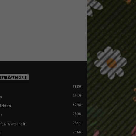
EBTE KATEGORIE
7839
4419
n
3798
ichten
2898
ne
2811
ft & Wirtschaft
2146
i