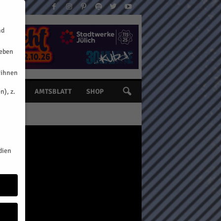
nd
geben
 ihnen
n), z.
INE
AMTSBLATT
SHOP
dien