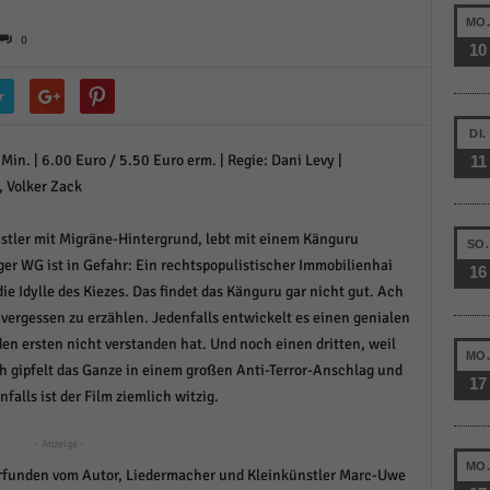
schutzeinstellungen
MO
enziell (1)
0
10
zielle Cookies ermöglichen grundlegende Funktionen und sind für die einwandfreie
ion der Website erforderlich.
r
Cookie-Informationen anzeigen
DI.
in. | 6.00 Euro / 5.50 Euro erm. | Regie: Dani Levy |
11
istiken (1)
, Volker Zack
stik Cookies erfassen Informationen anonym. Diese Informationen helfen uns zu verste
nsere Besucher unsere Website nutzen.
stler mit Migräne-Hintergrund, lebt mit einem Känguru
SO.
Cookie-Informationen anzeigen
r WG ist in Gefahr: Ein rechtspopulistischer Immobilienhai
16
e Idylle des Kiezes. Das findet das Känguru gar nicht gut. Ach
keting (1)
 vergessen zu erzählen. Jedenfalls entwickelt es einen genialen
ting-Cookies werden von Drittanbietern oder Publishern verwendet, um personalisie
n ersten nicht verstanden hat. Und noch einen dritten, weil
ng anzuzeigen. Sie tun dies, indem sie Besucher über Websites hinweg verfolgen.
MO
ch gipfelt das Ganze in einem großen Anti-Terror-Anschlag und
17
Cookie-Informationen anzeigen
alls ist der Film ziemlich witzig.
erne Medien (6)
- Anzeige -
MO
te von Videoplattformen und Social-Media-Plattformen werden standardmäßig blocki
 erfunden vom Autor, Liedermacher und Kleinkünstler Marc-Uwe
Cookies von externen Medien akzeptiert werden, bedarf der Zugriff auf diese Inhalte