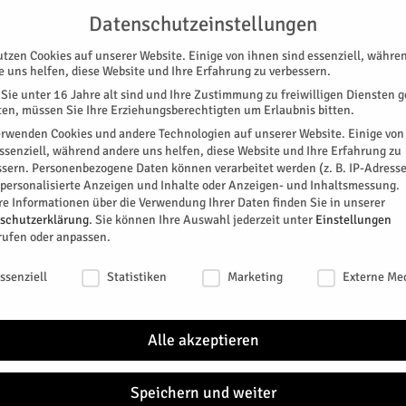
UNTERSTÜTZEN
KONTAKT
DATENSCHUTZ
IMPRESSUM
Datenschutzeinstellungen
utzen Cookies auf unserer Website. Einige von ihnen sind essenziell, währe
e uns helfen, diese Website und Ihre Erfahrung zu verbessern.
Sie unter 16 Jahre alt sind und Ihre Zustimmung zu freiwilligen Diensten 
en, müssen Sie Ihre Erziehungsberechtigten um Erlaubnis bitten.
erwenden Cookies und andere Technologien auf unserer Website. Einige von
essenziell, während andere uns helfen, diese Website und Ihre Erfahrung zu
ssern.
Personenbezogene Daten können verarbeitet werden (z. B. IP-Adresse
SPEZIAL
E-PAPER
KINO
GALERIE
TERM
r personalisierte Anzeigen und Inhalte oder Anzeigen- und Inhaltsmessung.
re Informationen über die Verwendung Ihrer Daten finden Sie in unserer
schutzerklärung
.
Sie können Ihre Auswahl jederzeit unter
Einstellungen
rufen oder anpassen.
schutzeinstellungen
ssenziell
Statistiken
Marketing
Externe Me
Alle akzeptieren
Speichern und weiter