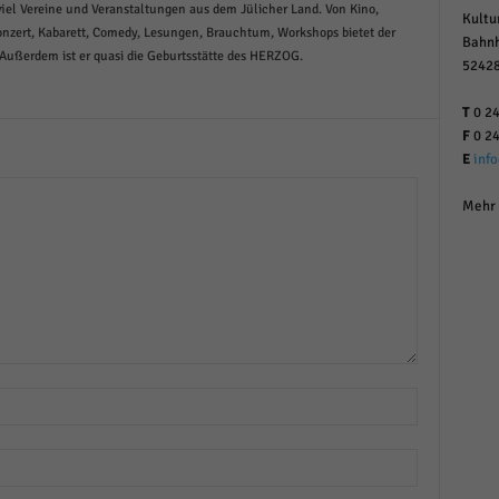
iel Vereine und Veranstaltungen aus dem Jülicher Land. Von Kino,
Kultu
Konzert, Kabarett, Comedy, Lesungen, Brauchtum, Workshops bietet der
Bahnh
 Außerdem ist er quasi die Geburtsstätte des HERZOG.
52428
T
0 24
F
0 24
E
inf
Mehr 