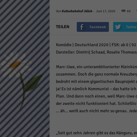
Daten
Ess
Von
Kulturbahnhof Jülich
-
Juni 17, 2020
69
Essen
Funkt
TEILEN
Facebook
Twitte
Komödie | Deutschland 2020 | FSK: ab 0 | 92 M
Stat
Darsteller: Dimitrij Schaad, Rosalie Thomass
Stati
wie u
Marc-Uwe, ein unterambitionierter Kleinkün
zusammen. Doch die ganz normale Kreuzberge
bedroht mit einem gigantischen Bauprojekt di
Mar
ja! Es ist nämlich Kommunist – das hatte ich
Marke
Plan. Und dann noch einen, weil Marc-Uwe de
Werbu
der zweite nicht funktioniert hat. Schließli
… äh… weiß auch nicht mehr so genau. Jedenf
Ext
Inhal
„Seit gut zehn Jahren gibt es das Känguru,
Wenn 