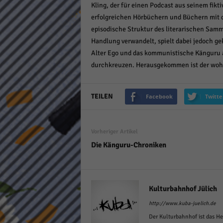
Kling, der für einen Podcast aus seinem fi
keine
erfolgreichen Hörbüchern und Büchern mit 
episodische Struktur des literarischen Sam
powe
Handlung verwandelt, spielt dabei jedoch ge
Alter Ego und das kommunistische Känguru a
durchkreuzen. Herausgekommen ist der wohl 
TEILEN
Facebook
Twitte
Vorheriger Artikel
Die Känguru-Chroniken
Kulturbahnhof Jülich
http://www.kuba-juelich.de
Der Kulturbahnhof ist das He