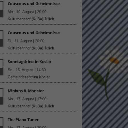
Couscous und Geheimnisse
.
Mo.. 10. August | 20:00
Kulturbahnhof (KuBa) Jülich
Couscous und Geheimnisse
Di.. 11. August | 20:00
Statistiken
Kulturbahnhof (KuBa) Jülich
hen,
Sonntagskino in Koslar
So.. 16. August | 14:30
Gemeindezentrum Koslar
Marketing
rte
Minions & Monster
.
Mo.. 17. August | 17:00
Kulturbahnhof (KuBa) Jülich
Externe Medien
The Piano Tuner
.
ert.
Mo.. 17. August | 20:00