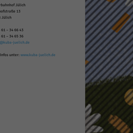
rbahnhof Jülich
ofstraße 13
 Jülich
 61 – 34 66 43
 61 – 34 65 36
o@kuba-juelich.de
Infos unter:
www.kuba-juelich.de