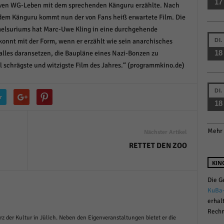
17
ktiven WG-Leben mit dem sprechenden Känguru erzählte. Nach
r manuellen Einwilligung mehr.
dem Känguru kommt nun der von Fans heiß erwartete Film. Die
Cookie-Informationen anzeigen
melsuriums hat Marc-Uwe Kling in eine durchgehende
Datenschutzerklärung
Im
red by Borlabs Cookie
DI.
konnt mit der Form, wenn er erzählt wie sein anarchisches
18
lles daransetzen, die Baupläne eines Nazi-Bonzen zu
schrägste und witzigste Film des Jahres.“ (programmkino.de)
DI.
r
18
Mehr 
Nächster Artikel
RETTET DEN ZOO
KIN
Die G
KuBa
erhal
Rechn
rz der Kultur in Jülich. Neben den Eigenveranstaltungen bietet er die