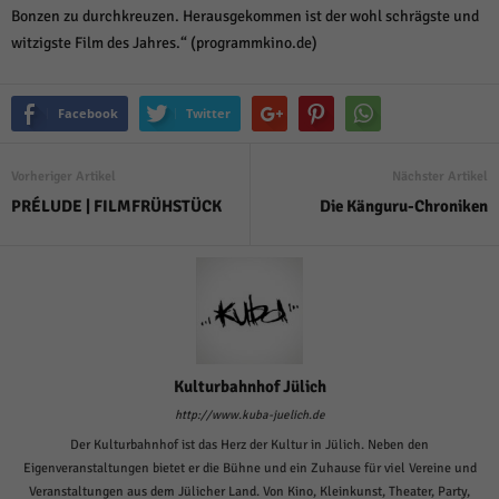
über Websites hinweg verfolgen.
Bonzen zu durchkreuzen. Herausgekommen ist der wohl schrägste und
Cookie-Informationen anzeigen
witzigste Film des Jahres.“ (programmkino.de)
Ext
Externe Medien (6)
Facebook
Twitter
Inhalte von Videoplattformen und Social-Media-Plattformen werden
standardmäßig blockiert. Wenn Cookies von externen Medien akzeptiert
werden, bedarf der Zugriff auf diese Inhalte keiner manuellen Einwilligung
mehr.
Vorheriger Artikel
Nächster Artikel
PRÉLUDE | FILMFRÜHSTÜCK
Die Känguru-Chroniken
Cookie-Informationen anzeigen
Datenschutzerklärung
Impressum
powered by Borlabs Cookie
Kulturbahnhof Jülich
http://www.kuba-juelich.de
Der Kulturbahnhof ist das Herz der Kultur in Jülich. Neben den
Eigenveranstaltungen bietet er die Bühne und ein Zuhause für viel Vereine und
Veranstaltungen aus dem Jülicher Land. Von Kino, Kleinkunst, Theater, Party,