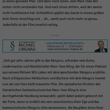
weitere Informationen anzeigen lassen und so nur bestimmte Cookies
es einen genialen Plan. Und dann noch einen, weil Marc-Uwe den
auswählen.
ersten nicht verstanden hat. Und noch einen dritten, weil der zweite
nicht funktioniert hat. Schließlich gipfelt das Ganze in einem großen
Alle akzeptieren
Speichern und weiter
Anti-Terror-Anschlag und … äh… weiß auch nicht mehr so genau.
Jedenfalls ist der Film ziemlich witzig.
Zurück
Datenschutzeinstellungen
Essenziell (1)
- Anzeige -
Essenzielle Cookies ermöglichen grundlegende Funktionen und sind für die
einwandfreie Funktion der Website erforderlich.
Cookie-Informationen anzeigen
„Seit gut zehn Jahren gibt es das Känguru, erfunden vom Autor,
Sta
Statistiken (1)
Liedermacher und Kleinkünstler Marc-Uwe Kling, der für einen Podcast
aus seinem fiktiven WG-Leben mit dem sprechenden Känguru erzählte.
Statistik Cookies erfassen Informationen anonym. Diese Informationen helfen
uns zu verstehen, wie unsere Besucher unsere Website nutzen.
Nach erfolgreichen Hörbüchern und Büchern mit dem Känguru kommt
Cookie-Informationen anzeigen
nun der von Fans heiß erwartete Film. Die episodische Struktur des
literarischen Sammelsuriums hat Marc-Uwe Kling in eine
Mar
Marketing (1)
durchgehende Handlung verwandelt, spielt dabei jedoch gekonnt mit
der Form, wenn er erzählt wie sein anarchisches Alter Ego und das
Marketing-Cookies werden von Drittanbietern oder Publishern verwendet,
um personalisierte Werbung anzuzeigen. Sie tun dies, indem sie Besucher
kommunistische Känguru alles daransetzen, die Baupläne eines Nazi-