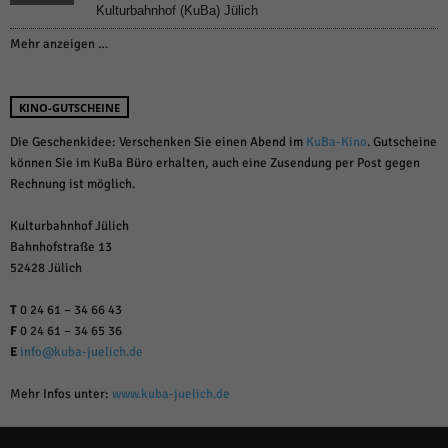
Kulturbahnhof (KuBa) Jülich
Mehr anzeigen …
KINO-GUTSCHEINE
Die Geschenkidee: Verschenken Sie einen Abend im
KuBa-Kino
. Gutscheine
können Sie im KuBa Büro erhalten, auch eine Zusendung per Post gegen
Rechnung ist möglich.
Kulturbahnhof Jülich
Bahnhofstraße 13
52428 Jülich
T
0 24 61 – 34 66 43
F
0 24 61 – 34 65 36
E
info@kuba-juelich.de
Mehr Infos unter:
www.kuba-juelich.de