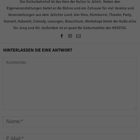
über Websites hinweg verfolgen.
Der Kulturbahnhof ist das Herz der Kultur in Jülich. Neben den
Eigenveranstaltungen bietet er die Bühne und ein Zuhause für viel Vereine und
Cookie-Informationen anzeigen
Veranstaltungen aus dem Jülicher Land. Von Kino, Kleinkunst, Theater, Party,
Ext
Externe Medien (6)
Konzert, Kabarett, Comedy, Lesungen, Brauchtum, Workshops bietet der KuBa alles
für Jung und Alt. Außerdem ist er quasi die Geburtsstätte des HERZOG.
Inhalte von Videoplattformen und Social-Media-Plattformen werden
standardmäßig blockiert. Wenn Cookies von externen Medien akzeptiert
werden, bedarf der Zugriff auf diese Inhalte keiner manuellen Einwilligung
mehr.
HINTERLASSEN SIE EINE ANTWORT
Cookie-Informationen anzeigen
Datenschutzerklärung
Impressum
powered by Borlabs Cookie