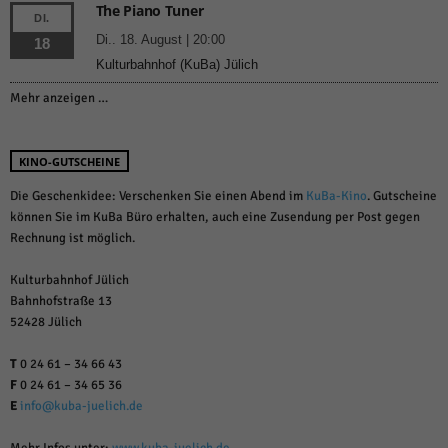
The Piano Tuner
DI.
Di.. 18. August | 20:00
18
Kulturbahnhof (KuBa) Jülich
Mehr anzeigen …
KINO-GUTSCHEINE
Die Geschenkidee: Verschenken Sie einen Abend im
KuBa-Kino
. Gutscheine
können Sie im KuBa Büro erhalten, auch eine Zusendung per Post gegen
Rechnung ist möglich.
Kulturbahnhof Jülich
Bahnhofstraße 13
52428 Jülich
T
0 24 61 – 34 66 43
F
0 24 61 – 34 65 36
E
info@kuba-juelich.de