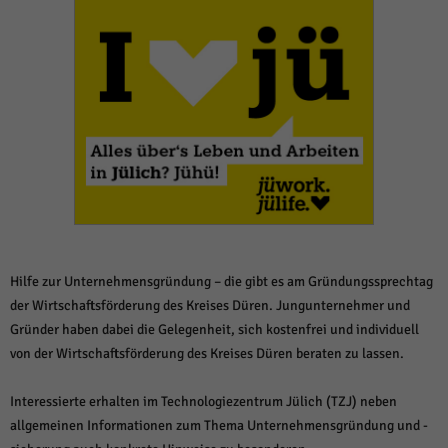
weitere Informationen anzeigen lassen und so nur bestimmte Cookies
auswählen.
Alle akzeptieren
Speichern und weiter
Zurück
Datenschutzeinstellungen
Essenziell (1)
Essenzielle Cookies ermöglichen grundlegende Funktionen und sind für die
einwandfreie Funktion der Website erforderlich.
Cookie-Informationen anzeigen
Sta
Statistiken (1)
Hilfe zur Unternehmensgründung – die gibt es am Gründungssprechtag
Statistik Cookies erfassen Informationen anonym. Diese Informationen helfen
der Wirtschaftsförderung des Kreises Düren. Jungunternehmer und
uns zu verstehen, wie unsere Besucher unsere Website nutzen.
Gründer haben dabei die Gelegenheit, sich kostenfrei und individuell
Cookie-Informationen anzeigen
von der Wirtschaftsförderung des Kreises Düren beraten zu lassen.
Mar
Marketing (1)
Interessierte erhalten im Technologiezentrum Jülich (TZJ) neben
Marketing-Cookies werden von Drittanbietern oder Publishern verwendet,
allgemeinen Informationen zum Thema Unternehmensgründung und -
um personalisierte Werbung anzuzeigen. Sie tun dies, indem sie Besucher