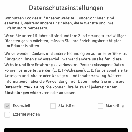
Datenschutzeinstellungen
Wir nutzen Cookies auf unserer Website. Einige von ihnen sind
essenziell, während andere uns helfen, diese Website und Ihre
Erfahrung zu verbessern.
Wenn Sie unter 16 Jahre alt sind und Ihre Zustimmung zu freiwilligen
Start
Kreis Düren
Unternehmensgründung leicht gemacht
Diensten geben möchten, müssen Sie Ihre Erziehungsberechtigten
KREIS DÜREN
NACHRICHTEN
MAGAZIN
ZUKUNFT & WIRTSCHAFT
um Erlaubnis bitten.
Unternehmensgründung leicht
Wir verwenden Cookies und andere Technologien auf unserer Website.
Einige von ihnen sind essenziell, während andere uns helfen, diese
gemacht
Website und Ihre Erfahrung zu verbessern.
Personenbezogene Daten
können verarbeitet werden (z. B. IP-Adressen), z. B. für personalisierte
Anzeigen und Inhalte oder Anzeigen- und Inhaltsmessung.
Weitere
Die Wirtschaftsförderung des Kreises Düren klärt auf. Beim
Informationen über die Verwendung Ihrer Daten finden Sie in unserer
Gründungssprechtag erhalten Jungunternehmer und Gründer
Datenschutzerklärung
.
Sie können Ihre Auswahl jederzeit unter
die Möglichkeit, sich kostenfrei und individuell von der
Einstellungen
widerrufen oder anpassen.
Wirtschaftsförderung des Kreises Düren beraten zu lassen und
Datenschutzeinstellungen
offene Fragen zu klären. Die Veranstaltung findet am 10. Juni
Essenziell
Statistiken
Marketing
von 9 bis 17 Uhr im Technologiezentrum Jülich (TZJ) statt.
Externe Medien
Von
Kreis Düren
-
Juni 3, 2026
64
0