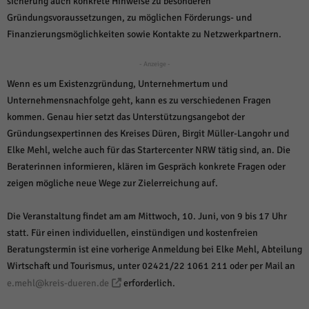
sicherung auch konkrete Hinweise zu besonderen
über Websites hinweg verfolgen.
Gründungsvoraussetzungen, zu möglichen Förderungs- und
Cookie-Informationen anzeigen
Finanzierungsmöglichkeiten sowie Kontakte zu Netzwerkpartnern.
Ext
Externe Medien (6)
- Anzeige -
Inhalte von Videoplattformen und Social-Media-Plattformen werden
Wenn es um Existenzgründung, Unternehmertum und
standardmäßig blockiert. Wenn Cookies von externen Medien akzeptiert
werden, bedarf der Zugriff auf diese Inhalte keiner manuellen Einwilligung
Unternehmensnachfolge geht, kann es zu verschiedenen Fragen
mehr.
kommen. Genau hier setzt das Unterstützungsangebot der
Cookie-Informationen anzeigen
Gründungsexpertinnen des Kreises Düren, Birgit Müller-Langohr und
Datenschutzerklärung
Impressum
powered by Borlabs Cookie
Elke Mehl, welche auch für das Startercenter NRW tätig sind, an. Die
Beraterinnen informieren, klären im Gespräch konkrete Fragen oder
zeigen mögliche neue Wege zur Zielerreichung auf.
Die Veranstaltung findet am am Mittwoch, 10. Juni, von 9 bis 17 Uhr
statt. Für einen individuellen, einstündigen und kostenfreien
Beratungstermin ist eine vorherige Anmeldung bei Elke Mehl, Abteilung
Wirtschaft und Tourismus, unter 02421/22 1061 211 oder per Mail an
e.mehl@kreis-dueren.de
erforderlich.