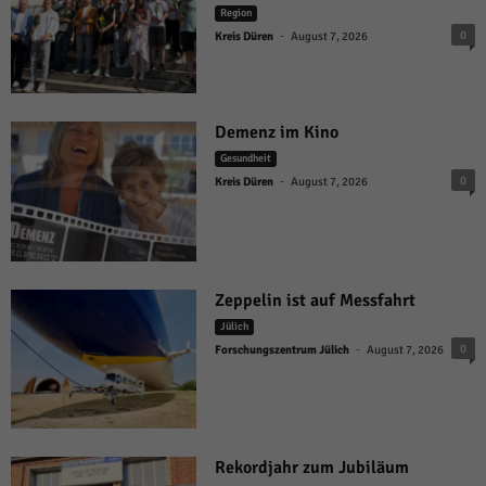
Region
-
0
Kreis Düren
August 7, 2026
Demenz im Kino
Gesundheit
-
0
Kreis Düren
August 7, 2026
Zeppelin ist auf Messfahrt
Jülich
-
0
Forschungszentrum Jülich
August 7, 2026
Rekordjahr zum Jubiläum