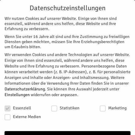
Datenschutzeinstellungen
Wir nutzen Cookies auf unserer Website. Einige von ihnen sind
essenziell, während andere uns helfen, diese Website und Ihre
Erfahrung zu verbessern.
Wenn Sie unter 16 Jahre alt sind und Ihre Zustimmung zu freiwilligen
Start
Polizei
Ausfahrt-Unfall mit Pedelec
Diensten geben möchten, müssen Sie Ihre Erziehungsberechtigten
POLIZEI
um Erlaubnis bitten.
Ausfahrt-Unfall mit Pedelec
Wir verwenden Cookies und andere Technologien auf unserer Website.
Einige von ihnen sind essenziell, während andere uns helfen, diese
Website und Ihre Erfahrung zu verbessern.
Personenbezogene Daten
Bei einem Zusammenstoß zwischen Pkw und Pedelec wurde
können verarbeitet werden (z. B. IP-Adressen), z. B. für personalisierte
eine Pedelec-Fahrerin leicht verletzt. Das berichtet die Polizei.
Anzeigen und Inhalte oder Anzeigen- und Inhaltsmessung.
Weitere
Informationen über die Verwendung Ihrer Daten finden Sie in unserer
Von
Pressestelle Polizei
-
Juni 3, 2026
67
0
Datenschutzerklärung
.
Sie können Ihre Auswahl jederzeit unter
Einstellungen
widerrufen oder anpassen.
Facebook
Twitter
Datenschutzeinstellungen
Essenziell
Statistiken
Marketing
Externe Medien