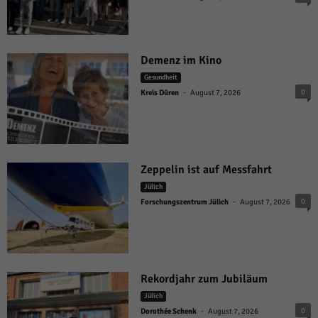
Demenz im Kino
Gesundheit
-
0
Kreis Düren
August 7, 2026
Zeppelin ist auf Messfahrt
Jülich
-
0
Forschungszentrum Jülich
August 7, 2026
Rekordjahr zum Jubiläum
Jülich
-
0
Dorothée Schenk
August 7, 2026