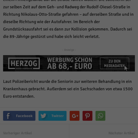
weitere Informationen anzeigen lassen und so nur bestimmte Cookies
auswählen.
zur selben Zeit auf dem Geh- und Radweg der Rudolf-Diesel-Straße in
Richtung Nikolaus-Otto-Straße gefahren – auf derselben Straße und in
Alle akzeptieren
Speichern und weiter
dieselbe Richtung wie der Autofahrer. Im Bereich der
Grundstücksausfahrt sei es dann zur Kollision gekommen. Dadurch sei
Zurück
die 89-Jährige gestürzt und habe sich leicht verletzt.
Datenschutzeinstellungen
Essenziell (1)
- Anzeige -
Essenzielle Cookies ermöglichen grundlegende Funktionen und sind für die
einwandfreie Funktion der Website erforderlich.
Cookie-Informationen anzeigen
Sta
Statistiken (1)
Laut Polizeibericht wurde die Seniorin zur weiteren Behandlung in ein
Krankenhaus gebracht. Außerdem sei ein Sachschaden von etwa 1500
Statistik Cookies erfassen Informationen anonym. Diese Informationen helfen
uns zu verstehen, wie unsere Besucher unsere Website nutzen.
Euro entstanden.
Cookie-Informationen anzeigen
Facebook
Twitter
Mar
Marketing (1)
Marketing-Cookies werden von Drittanbietern oder Publishern verwendet,
um personalisierte Werbung anzuzeigen. Sie tun dies, indem sie Besucher
Vorheriger Artikel
Nächster Artikel