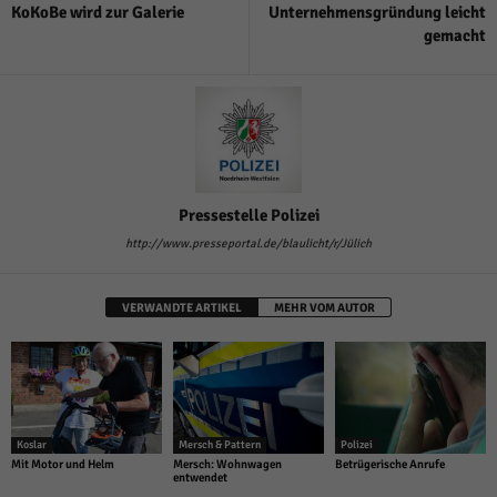
über Websites hinweg verfolgen.
KoKoBe wird zur Galerie
Unternehmensgründung leicht
Cookie-Informationen anzeigen
gemacht
Ext
Externe Medien (6)
Inhalte von Videoplattformen und Social-Media-Plattformen werden
standardmäßig blockiert. Wenn Cookies von externen Medien akzeptiert
werden, bedarf der Zugriff auf diese Inhalte keiner manuellen Einwilligung
mehr.
Cookie-Informationen anzeigen
Pressestelle Polizei
Datenschutzerklärung
Impressum
powered by Borlabs Cookie
http://www.presseportal.de/blaulicht/r/Jülich
VERWANDTE ARTIKEL
MEHR VOM AUTOR
Koslar
Mersch & Pattern
Polizei
Mit Motor und Helm
Mersch: Wohnwagen
Betrügerische Anrufe
entwendet