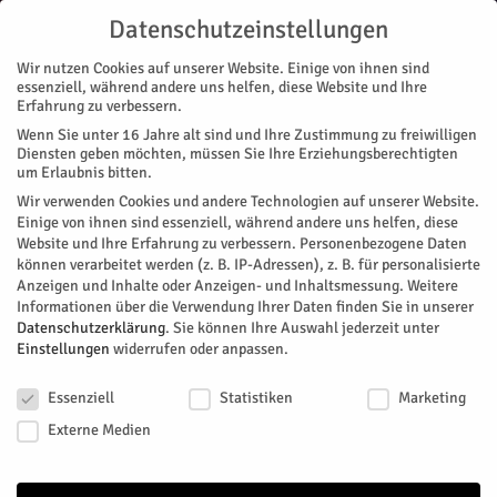
Datenschutzeinstellungen
Wir nutzen Cookies auf unserer Website. Einige von ihnen sind
essenziell, während andere uns helfen, diese Website und Ihre
Erfahrung zu verbessern.
Wenn Sie unter 16 Jahre alt sind und Ihre Zustimmung zu freiwilligen
Start
Autoren
Beiträge von Judith Volkmer
Diensten geben möchten, müssen Sie Ihre Erziehungsberechtigten
um Erlaubnis bitten.
Judith Volkmer
Wir verwenden Cookies und andere Technologien auf unserer Website.
Einige von ihnen sind essenziell, während andere uns helfen, diese
Website und Ihre Erfahrung zu verbessern.
Personenbezogene Daten
können verarbeitet werden (z. B. IP-Adressen), z. B. für personalisierte
Anzeigen und Inhalte oder Anzeigen- und Inhaltsmessung.
Weitere
Informationen über die Verwendung Ihrer Daten finden Sie in unserer
Datenschutzerklärung
.
Sie können Ihre Auswahl jederzeit unter
Einstellungen
widerrufen oder anpassen.
18 BEITRÄGE
0 KOMMENTARE
Datenschutzeinstellungen
Essenziell
Statistiken
Marketing
Geschichten, Menschen und neue Perspektiven genau das, was unseren
Externe Medien
Blick auf die Welt erweitert, begeistert mich. Zwischen Kamera,
Notizbuch und Fernweh entdecke ich die Welt am liebsten schreibend
und mit offenem Blick für gesellschaftliche Themen, Nachhaltigkeit und