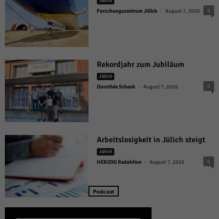
Jülich
-
0
Forschungszentrum Jülich
August 7, 2026
Rekordjahr zum Jubiläum
Jülich
-
0
Dorothée Schenk
August 7, 2026
Arbeitslosigkeit in Jülich steigt
Jülich
-
0
HERZOG Redaktion
August 7, 2026
Podcast