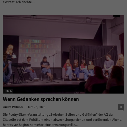
über Websites hinweg verfolgen.
existent. Ich dachte,...
Cookie-Informationen anzeigen
Ext
Externe Medien (6)
Inhalte von Videoplattformen und Social-Media-Plattformen werden
standardmäßig blockiert. Wenn Cookies von externen Medien akzeptiert
werden, bedarf der Zugriff auf diese Inhalte keiner manuellen Einwilligung
mehr.
Cookie-Informationen anzeigen
Datenschutzerklärung
Impressum
powered by Borlabs Cookie
Jülich
Wenn Gedanken sprechen können
-
Judith Volkmer
Juni 22, 2026
0
Die Poetry-Slam-Veranstaltung „Zwischen Zeilen und Gefühlen“ der AG der
Zitadelle bot dem Publikum einen abwechslungsreichen und berührenden Abend.
Bereits vor Beginn herrschte eine erwartungsvolle...