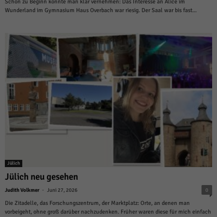
weitere Informationen anzeigen lassen und so nur bestimmte Cookies
Schon zu Beginn konnte man klar vernehmen: Das Interesse an Alice im
auswählen.
Wunderland im Gymnasium Haus Overbach war riesig. Der Saal war bis fast...
Alle akzeptieren
Speichern und weiter
Zurück
Datenschutzeinstellungen
Essenziell (1)
Essenzielle Cookies ermöglichen grundlegende Funktionen und sind für die
einwandfreie Funktion der Website erforderlich.
Cookie-Informationen anzeigen
Sta
Statistiken (1)
Statistik Cookies erfassen Informationen anonym. Diese Informationen helfen
uns zu verstehen, wie unsere Besucher unsere Website nutzen.
Jülich
Cookie-Informationen anzeigen
Jülich neu gesehen
Mar
Marketing (1)
-
Judith Volkmer
Juni 27, 2026
0
Marketing-Cookies werden von Drittanbietern oder Publishern verwendet,
Die Zitadelle, das Forschungszentrum, der Marktplatz: Orte, an denen man
um personalisierte Werbung anzuzeigen. Sie tun dies, indem sie Besucher
vorbeigeht, ohne groß darüber nachzudenken. Früher waren diese für mich einfach