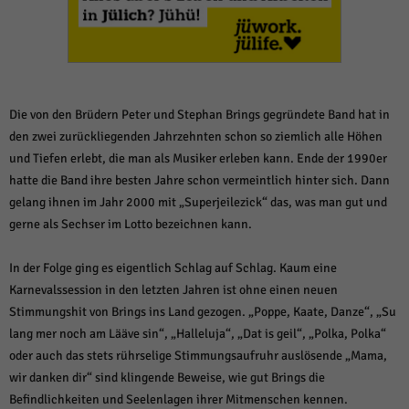
weitere Informationen anzeigen lassen und so nur bestimmte Cookies
auswählen.
Alle akzeptieren
Speichern und weiter
Zurück
Die von den Brüdern Peter und Stephan Brings gegründete Band hat in
Datenschutzeinstellungen
Essenziell (1)
den zwei zurückliegenden Jahrzehnten schon so ziemlich alle Höhen
und Tiefen erlebt, die man als Musiker erleben kann. Ende der 1990er
Essenzielle Cookies ermöglichen grundlegende Funktionen und sind für die
einwandfreie Funktion der Website erforderlich.
hatte die Band ihre besten Jahre schon vermeintlich hinter sich. Dann
Cookie-Informationen anzeigen
gelang ihnen im Jahr 2000 mit „Superjeilezick“ das, was man gut und
gerne als Sechser im Lotto bezeichnen kann.
Sta
Statistiken (1)
In der Folge ging es eigentlich Schlag auf Schlag. Kaum eine
Statistik Cookies erfassen Informationen anonym. Diese Informationen helfen
uns zu verstehen, wie unsere Besucher unsere Website nutzen.
Karnevalssession in den letzten Jahren ist ohne einen neuen
Cookie-Informationen anzeigen
Stimmungshit von Brings ins Land gezogen. „Poppe, Kaate, Danze“, „Su
lang mer noch am Lääve sin“, „Halleluja“, „Dat is geil“, „Polka, Polka“
Mar
Marketing (1)
oder auch das stets rührselige Stimmungsaufruhr auslösende „Mama,
wir danken dir“ sind klingende Beweise, wie gut Brings die
Marketing-Cookies werden von Drittanbietern oder Publishern verwendet,
um personalisierte Werbung anzuzeigen. Sie tun dies, indem sie Besucher
Befindlichkeiten und Seelenlagen ihrer Mitmenschen kennen.