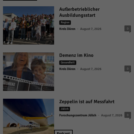
Außerbetrieblicher
Ausbildungsstart
Region
-
0
Kreis Düren
August 7, 2026
Demenz im Kino
Gesundheit
-
0
Kreis Düren
August 7, 2026
Zeppelin ist auf Messfahrt
Jülich
-
0
Forschungszentrum Jülich
August 7, 2026
Podcast