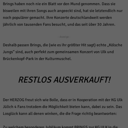
über Websites hinweg verfolgen.
Brings haben noch nie ein Blatt vor den Mund genommen. Dass sie
Cookie-Informationen anzeigen
bisweilen mit ihren Songs auch angeeckt sind, hat sie letztendlich nur
noch populärer gemacht. Ihre Konzerte deutschlandweit werden
Ext
Externe Medien (6)
jährlich von tausenden Fans besucht, und das seit über 30 Jahren.
Inhalte von Videoplattformen und Social-Media-Plattformen werden
standardmäßig blockiert. Wenn Cookies von externen Medien akzeptiert
- Anzeige -
werden, bedarf der Zugriff auf diese Inhalte keiner manuellen Einwilligung
mehr.
Deshalb passen Brings, die (wie es ihr größter Hit sagt) echte „Kölsche
Jungs“ sind, auch perfekt zum gemeinsamen Konzert von Ulk und
Cookie-Informationen anzeigen
Brückenkopf-Park in der Kulturmuschel.
Datenschutzerklärung
Impressum
powered by Borlabs Cookie
RESTLOS AUSVERKAUFT!
Der HERZOG freut sich wie Bolle, dass er in Kooperation mit der KG Ulk
Jülich 4 Fans trotzdem die Möglichkeit bieten kann, dabei zu sein. Das
Losglück kann all denen winken, die die Frage richtig beantworten:
Zu welchem besonderen Jubiläum kommt BRINGS zur KG ULK in die