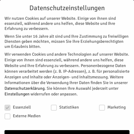
Datenschutzeinstellungen
Wir nutzen Cookies auf unserer Website. Einige von ihnen sind
essenziell, während andere uns helfen, diese Website und Ihre
Erfahrung zu verbessern.
Wenn Sie unter 16 Jahre alt sind und Ihre Zustimmung zu freiwilligen
Start
Magazin
Festival
Dabei sein ist alles: Ulk rockt den Park
Diensten geben möchten, müssen Sie Ihre Erziehungsberechtigten
MAGAZIN
FESTIVAL
STADTTEILE
JÜLICH
MUSIK
VEREINE
um Erlaubnis bitten.
Dabei sein ist alles: Ulk rockt den
Wir verwenden Cookies und andere Technologien auf unserer Website.
Einige von ihnen sind essenziell, während andere uns helfen, diese
Park
Website und Ihre Erfahrung zu verbessern.
Personenbezogene Daten
können verarbeitet werden (z. B. IP-Adressen), z. B. für personalisierte
Anzeigen und Inhalte oder Anzeigen- und Inhaltsmessung.
Weitere
Von
HERZOG Redaktion
-
Juni 1, 2023
819
1
Informationen über die Verwendung Ihrer Daten finden Sie in unserer
Datenschutzerklärung
.
Sie können Ihre Auswahl jederzeit unter
Facebook
Twitter
Einstellungen
widerrufen oder anpassen.
Datenschutzeinstellungen
Essenziell
Statistiken
Marketing
Externe Medien