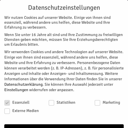
Datenschutzeinstellungen
Wir nutzen Cookies auf unserer Website. Einige von ihnen sind
essenziell, während andere uns helfen, diese Website und Ihre
Erfahrung zu verbessern.
Wenn Sie unter 16 Jahre alt sind und Ihre Zustimmung zu freiwilligen
Start
Magazin
Gesundheit
Mission: Endlich durchatmen
Diensten geben möchten, müssen Sie Ihre Erziehungsberechtigten
MAGAZIN
GESUNDHEIT
STADTTEILE
JÜLICH
NACHRICHTEN
REGION
um Erlaubnis bitten.
Mission: Endlich durchatmen
Wir verwenden Cookies und andere Technologien auf unserer Website.
Einige von ihnen sind essenziell, während andere uns helfen, diese
Website und Ihre Erfahrung zu verbessern.
Personenbezogene Daten
Im Rahmen der Jülicher Gesundheitsstudie hielten Experten
können verarbeitet werden (z. B. IP-Adressen), z. B. für personalisierte
einen Vortrag zum Thema Asthma und den neusten damit
Anzeigen und Inhalte oder Anzeigen- und Inhaltsmessung.
Weitere
einhergehenden Erkenntnissen.
Informationen über die Verwendung Ihrer Daten finden Sie in unserer
Datenschutzerklärung
.
Sie können Ihre Auswahl jederzeit unter
Von
HERZOG Redaktion
-
Mai 5, 2026
88
0
Einstellungen
widerrufen oder anpassen.
Datenschutzeinstellungen
Facebook
Twitter
Essenziell
Statistiken
Marketing
Externe Medien