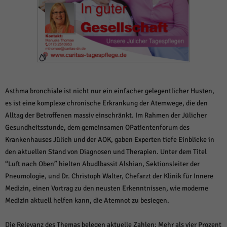
weitere Informationen anzeigen lassen und so nur bestimmte Cookies
auswählen.
Alle akzeptieren
Speichern und weiter
Zurück
Datenschutzeinstellungen
Essenziell (1)
Essenzielle Cookies ermöglichen grundlegende Funktionen und sind für die
Asthma bronchiale ist nicht nur ein einfacher gelegentlicher Husten,
einwandfreie Funktion der Website erforderlich.
es ist eine komplexe chronische Erkrankung der Atemwege, die den
Cookie-Informationen anzeigen
Alltag der Betroffenen massiv einschränkt. Im Rahmen der Jülicher
Gesundheitsstunde, dem gemeinsamen OPatientenforum des
Sta
Statistiken (1)
Krankenhauses Jülich und der AOK, gaben Experten tiefe Einblicke in
Statistik Cookies erfassen Informationen anonym. Diese Informationen helfen
den aktuellen Stand von Diagnosen und Therapien. Unter dem Titel
uns zu verstehen, wie unsere Besucher unsere Website nutzen.
“Luft nach Oben” hielten Abudlbassit Alshian, Sektionsleiter der
Cookie-Informationen anzeigen
Pneumologie, und Dr. Christoph Walter, Chefarzt der Klinik für Innere
Medizin, einen Vortrag zu den neusten Erkenntnissen, wie moderne
Mar
Marketing (1)
Medizin aktuell helfen kann, die Atemnot zu besiegen.
Marketing-Cookies werden von Drittanbietern oder Publishern verwendet,
um personalisierte Werbung anzuzeigen. Sie tun dies, indem sie Besucher
Die Relevanz des Themas belegen aktuelle Zahlen: Mehr als vier Prozent