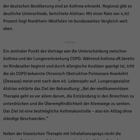
über Websites hinweg verfolgen.
der deutschen Bevölkerung sind an Asthma erkrankt. Regional gibt es
Cookie-Informationen anzeigen
deutliche Unterschiede, berichtete Alshian: Mit einer Rate von 4,92
Ext
Prozent liegt Nordrhein-Westfalen im bundesweiten Vergleich weit
Externe Medien (6)
oben.
Inhalte von Videoplattformen und Social-Media-Plattformen werden
standardmäßig blockiert. Wenn Cookies von externen Medien akzeptiert
- Anzeige -
werden, bedarf der Zugriff auf diese Inhalte keiner manuellen Einwilligung
mehr.
Ein zentraler Punkt des Vortrags war die Unterscheidung zwischen
Cookie-Informationen anzeigen
Asthma und der Lungenerkrankung COPD. Während Asthma oft bereits
im Kindesalter beginnt und durch allergische Auslöser geprägt ist, tritt
Datenschutzerklärung
Impressum
powered by Borlabs Cookie
die als COPD bekannte Chronisch Obstruktive Pulmonare Krankehit
(Desease) meist erst nach dem 40. Lebensjahr auf. Lungenspezialist
Alshian erklärte das Ziel der Behandlung: „Bei der medikamentösen
Therapie geht es vor allem darum, die Entzündung in den Bronchien zu
unterdrücken und die Überempfindlichkeit der Atemwege zu senken.
Das Ziel ist eine bestmögliche Asthmakontrolle – also ein Alltag ohne
ständige Beschwerden.“
Neben der klassischen Therapie mit Inhalationssprays rückt die