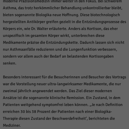
moderne Präzisionsmedizin immer weiter in den Fokus. Bei schwerem
Asthma, das trotz herkömmlicher Behandlung unkontrollierbar bleibt,
bieten sogenannte Biologika neue Hoffnung. Diese biotechnologisch
hergestellten Antikörper greifen gezielt in die Entzündungsprozesse des
Körpers ein, wie Dr. Walter erläuterte. Anders als Kortison, das eher
unspezifisch im gesamten Körper wirkt, unterbrechen diese
Medikamente präzise die Entzündungskette. Dadurch lassen sich nicht
nur Asthmaanfälle reduzieren und die Lungenfunktion verbessern,
sondern vor allem auch der Bedarf an belastenden Kortisongaben
senken.
Besonders interessant für die Besucherinnen und Besucher des Vortrags
war die Vorstellung neuer ultra-langwirksamer Medikamente, die nur
zweimal jährlich angewendet werden. Das Ziel dieser modernen
Ansätze ist die sogenannte klinische Remission. Ein Zustand, in dem
Patienten weitgehend symptomfrei leben können. „Je nach Definition
erreichen 30 bis 38 Prozent der Patienten nach einer Biologika-
Therapie diesen Zustand der Beschwerdefreiheit‘, berichteten die
Mediziner.