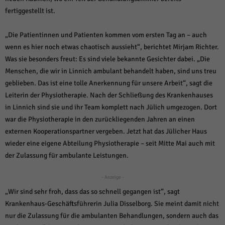
über Websites hinweg verfolgen.
fertiggestellt ist.
Cookie-Informationen anzeigen
Ext
Externe Medien (6)
„Die Patientinnen und Patienten kommen vom ersten Tag an – auch
wenn es hier noch etwas chaotisch aussieht“, berichtet Mirjam Richter.
Inhalte von Videoplattformen und Social-Media-Plattformen werden
Was sie besonders freut: Es sind viele bekannte Gesichter dabei. „Die
standardmäßig blockiert. Wenn Cookies von externen Medien akzeptiert
werden, bedarf der Zugriff auf diese Inhalte keiner manuellen Einwilligung
Menschen, die wir in Linnich ambulant behandelt haben, sind uns treu
mehr.
geblieben. Das ist eine tolle Anerkennung für unsere Arbeit“, sagt die
Cookie-Informationen anzeigen
Leiterin der Physiotherapie. Nach der Schließung des Krankenhauses
in Linnich sind sie und ihr Team komplett nach Jülich umgezogen. Dort
Datenschutzerklärung
Impressum
powered by Borlabs Cookie
war die Physiotherapie in den zurückliegenden Jahren an einen
externen Kooperationspartner vergeben. Jetzt hat das Jülicher Haus
wieder eine eigene Abteilung Physiotherapie – seit Mitte Mai auch mit
der Zulassung für ambulante Leistungen.
- Anzeige -
„Wir sind sehr froh, dass das so schnell gegangen ist“, sagt
Krankenhaus-Geschäftsführerin Julia Disselborg. Sie meint damit nicht
nur die Zulassung für die ambulanten Behandlungen, sondern auch das