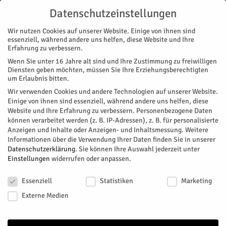
Datenschutzeinstellungen
Wir nutzen Cookies auf unserer Website. Einige von ihnen sind
essenziell, während andere uns helfen, diese Website und Ihre
Erfahrung zu verbessern.
Wenn Sie unter 16 Jahre alt sind und Ihre Zustimmung zu freiwilligen
Start
Magazin
Gesundheit
Physiotherapie eingezogen
Diensten geben möchten, müssen Sie Ihre Erziehungsberechtigten
MAGAZIN
GESUNDHEIT
STADTTEILE
JÜLICH
NACHRICHTEN
um Erlaubnis bitten.
Physiotherapie eingezogen
Wir verwenden Cookies und andere Technologien auf unserer Website.
Einige von ihnen sind essenziell, während andere uns helfen, diese
Website und Ihre Erfahrung zu verbessern.
Personenbezogene Daten
Das Jülicher Krankenhaus hat wieder eine eigene
können verarbeitet werden (z. B. IP-Adressen), z. B. für personalisierte
Physiotherapeutische Abteilung, meldet das Krankenhaus:
Anzeigen und Inhalte oder Anzeigen- und Inhaltsmessung.
Weitere
Das Team von Mirjam Richter ist aus dem ehemaligen
Informationen über die Verwendung Ihrer Daten finden Sie in unserer
Linnicher Krankenhaus in die Herzogstadt umgezogen. Die
Datenschutzerklärung
.
Sie können Ihre Auswahl jederzeit unter
Einstellungen
widerrufen oder anpassen.
Abteilung hat auch eine Zulassung für ambulante
Behandlungen, für die Physiotherapie werden neue
Datenschutzeinstellungen
Behandlungsräume im Erdgeschoss bereitgestellt.
Essenziell
Statistiken
Marketing
Externe Medien
Von
HERZOG Redaktion
-
Juli 3, 2023
604
0
Facebook
Twitter