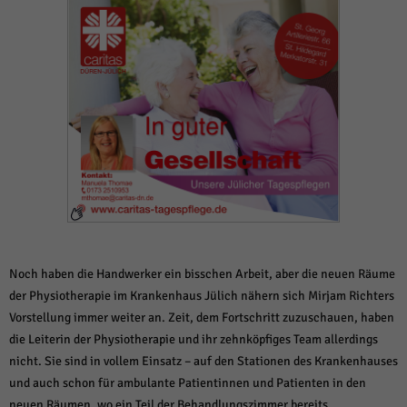
weitere Informationen anzeigen lassen und so nur bestimmte Cookies
auswählen.
Alle akzeptieren
Speichern und weiter
Zurück
Datenschutzeinstellungen
Essenziell (1)
Essenzielle Cookies ermöglichen grundlegende Funktionen und sind für die
einwandfreie Funktion der Website erforderlich.
Cookie-Informationen anzeigen
Sta
Statistiken (1)
Statistik Cookies erfassen Informationen anonym. Diese Informationen helfen
Noch haben die Handwerker ein bisschen Arbeit, aber die neuen Räume
uns zu verstehen, wie unsere Besucher unsere Website nutzen.
der Physiotherapie im Krankenhaus Jülich nähern sich Mirjam Richters
Cookie-Informationen anzeigen
Vorstellung immer weiter an. Zeit, dem Fortschritt zuzuschauen, haben
die Leiterin der Physiotherapie und ihr zehnköpfiges Team allerdings
Mar
Marketing (1)
nicht. Sie sind in vollem Einsatz – auf den Stationen des Krankenhauses
Marketing-Cookies werden von Drittanbietern oder Publishern verwendet,
und auch schon für ambulante Patientinnen und Patienten in den
um personalisierte Werbung anzuzeigen. Sie tun dies, indem sie Besucher
neuen Räumen, wo ein Teil der Behandlungszimmer bereits