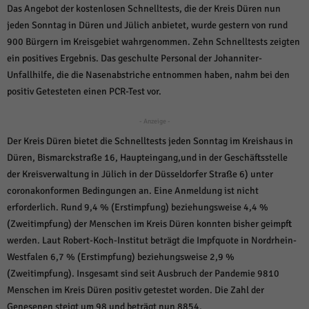
über Websites hinweg verfolgen.
Das Angebot der kostenlosen Schnelltests, die der Kreis Düren nun
Cookie-Informationen anzeigen
jeden Sonntag in Düren und Jülich anbietet, wurde gestern von rund
900 Bürgern im Kreisgebiet wahrgenommen. Zehn Schnelltests zeigten
Ext
Externe Medien (6)
ein positives Ergebnis. Das geschulte Personal der Johanniter-
Inhalte von Videoplattformen und Social-Media-Plattformen werden
Unfallhilfe, die die Nasenabstriche entnommen haben, nahm bei den
standardmäßig blockiert. Wenn Cookies von externen Medien akzeptiert
positiv Getesteten einen PCR-Test vor.
werden, bedarf der Zugriff auf diese Inhalte keiner manuellen Einwilligung
mehr.
- Anzeige -
Cookie-Informationen anzeigen
Der Kreis Düren bietet die Schnelltests jeden Sonntag im Kreishaus in
Datenschutzerklärung
Impressum
powered by Borlabs Cookie
Düren, Bismarckstraße 16, Haupteingang,und in der Geschäftsstelle
der Kreisverwaltung in Jülich in der Düsseldorfer Straße 6) unter
coronakonformen Bedingungen an. Eine Anmeldung ist nicht
erforderlich. Rund 9,4 % (Erstimpfung) beziehungsweise 4,4 %
(Zweitimpfung) der Menschen im Kreis Düren konnten bisher geimpft
werden. Laut Robert-Koch-Institut beträgt die Impfquote in Nordrhein-
Westfalen 6,7 % (Erstimpfung) beziehungsweise 2,9 %
(Zweitimpfung). Insgesamt sind seit Ausbruch der Pandemie 9810
Menschen im Kreis Düren positiv getestet worden. Die Zahl der
Genesenen steigt um 98 und beträgt nun 8854.