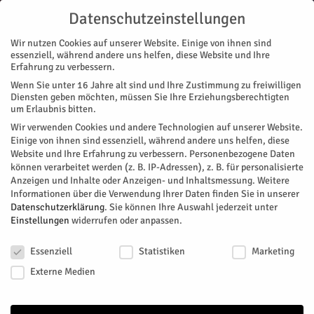
Datenschutzeinstellungen
Wir nutzen Cookies auf unserer Website. Einige von ihnen sind
essenziell, während andere uns helfen, diese Website und Ihre
Erfahrung zu verbessern.
Wenn Sie unter 16 Jahre alt sind und Ihre Zustimmung zu freiwilligen
Start
Magazin
Gesundheit
Zusatz-Schulbusse im Einsatz
Diensten geben möchten, müssen Sie Ihre Erziehungsberechtigten
MAGAZIN
GESUNDHEIT
NACHRICHTEN
REGION
um Erlaubnis bitten.
Zusatz-Schulbusse im Einsatz
Wir verwenden Cookies und andere Technologien auf unserer Website.
Einige von ihnen sind essenziell, während andere uns helfen, diese
Website und Ihre Erfahrung zu verbessern.
Personenbezogene Daten
Aktuell sind im Kreis Düren 722 Menschen nachweislich mit
können verarbeitet werden (z. B. IP-Adressen), z. B. für personalisierte
dem Coronavirus infiziert. Seit der letzten Meldung (12.3.)
Anzeigen und Inhalte oder Anzeigen- und Inhaltsmessung.
Weitere
gibt es 76 Neuinfektionen. Leider sind zwei weitere Menschen
Informationen über die Verwendung Ihrer Daten finden Sie in unserer
gestorben (80 und 86 Jahre). „Unsere Gedanken sind bei den
Datenschutzerklärung
.
Sie können Ihre Auswahl jederzeit unter
Einstellungen
widerrufen oder anpassen.
Angehörigen, denen wir in dieser Zeit viel Kraft wünschen“
sagt Landrat Wolfgang Spelthahn. Somit steigt die Zahl der
Datenschutzeinstellungen
Todesfälle auf 234.
Essenziell
Statistiken
Marketing
Externe Medien
Von
Kreis Düren
-
März 15, 2021
235
0
Facebook
Twitter