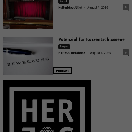
Jülich
-
0
Kulturbüro Jülich
August 4, 2026
Potenzial für Kurzentschlossene
Region
-
0
HERZOG Redaktion
August 4, 2026
Podcast