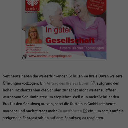
weitere Informationen anzeigen lassen und so nur bestimmte Cookies
auswählen.
Alle akzeptieren
Speichern und weiter
Zurück
Datenschutzeinstellungen
Essenziell (1)
Essenzielle Cookies ermöglichen grundlegende Funktionen und sind für die
einwandfreie Funktion der Website erforderlich.
Cookie-Informationen anzeigen
Sta
Statistiken (1)
Seit heute haben die weiterführenden Schulen im Kreis Düren weitere
Öffnungen vollzogen. Ein
Antrag des Kreises Düren
, aufgrund der
Statistik Cookies erfassen Informationen anonym. Diese Informationen helfen
uns zu verstehen, wie unsere Besucher unsere Website nutzen.
hohen Inzidenzzahlen die Schulen zunächst nicht weiter zu öffnen,
wurde vom Schulministerium abgelehnt. Weil nun mehr Schüler den
Cookie-Informationen anzeigen
Bus für den Schulweg nutzen, setzt die Rurtalbus GmbH seit heute
Mar
Marketing (1)
morgens und nachmittags mehr
Zusatzfahrten
ein, um somit auf die
steigenden Fahrgastzahlen auf dem Schulweg zu reagieren.
Marketing-Cookies werden von Drittanbietern oder Publishern verwendet,
um personalisierte Werbung anzuzeigen. Sie tun dies, indem sie Besucher