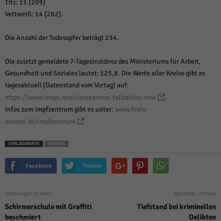
Titz: 11 (209)
Vettweiß: 14 (282).
Die Anzahl der Todesopfer beträgt 234.
Die zuletzt gemeldete 7-Tagesinzidenz des Ministeriums für Arbeit,
Gesundheit und Soziales lautet: 125,8. Die Werte aller Kreise gibt es
tagesaktuell (Datenstand vom Vortag) auf:
https://www.mags.nrw/coronavirus-fallzahlen-nrw
.
Infos zum Impfzentrum gibt es unter:
www.kreis-
dueren.de/impfzentrum
SCHLAGWORTE
CORONA
Facebook
Twitter
Vorheriger Artikel
Nächster Artikel
Schirmerschule mit Graffiti
Tiefstand bei kriminellen
beschmiert
Delikten