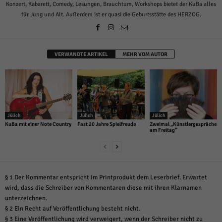
Konzert, Kabarett, Comedy, Lesungen, Brauchtum, Workshops bietet der KuBa alles
für Jung und Alt. Außerdem ist er quasi die Geburtsstätte des HERZOG.
VERWANDTE ARTIKEL
MEHR VOM AUTOR
Jülich
Jülich
Jülich
KuBa mit einer Note Country
Fast 20 Jahre Spielfreude
Zweimal „Künstlergespräche
am Freitag“
§ 1 Der Kommentar entspricht im Printprodukt dem Leserbrief. Erwartet
wird, dass die Schreiber von Kommentaren diese mit ihren Klarnamen
unterzeichnen.
§ 2 Ein Recht auf Veröffentlichung besteht nicht.
§ 3 Eine Veröffentlichung wird verweigert, wenn der Schreiber nicht zu