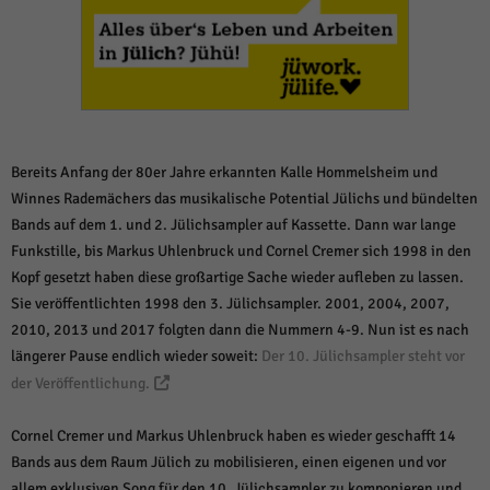
weitere Informationen anzeigen lassen und so nur bestimmte Cookies
auswählen.
Alle akzeptieren
Speichern und weiter
Zurück
Datenschutzeinstellungen
Essenziell (1)
Bereits Anfang der 80er Jahre erkannten Kalle Hommelsheim und
Essenzielle Cookies ermöglichen grundlegende Funktionen und sind für die
Winnes Rademächers das musikalische Potential Jülichs und bündelten
einwandfreie Funktion der Website erforderlich.
Bands auf dem 1. und 2. Jülichsampler auf Kassette. Dann war lange
Cookie-Informationen anzeigen
Funkstille, bis Markus Uhlenbruck und Cornel Cremer sich 1998 in den
Kopf gesetzt haben diese großartige Sache wieder aufleben zu lassen.
Sta
Statistiken (1)
Sie veröffentlichten 1998 den 3. Jülichsampler. 2001, 2004, 2007,
Statistik Cookies erfassen Informationen anonym. Diese Informationen helfen
2010, 2013 und 2017 folgten dann die Nummern 4-9. Nun ist es nach
uns zu verstehen, wie unsere Besucher unsere Website nutzen.
längerer Pause endlich wieder soweit:
Der 10. Jülichsampler steht vor
Cookie-Informationen anzeigen
der Veröffentlichung.
Mar
Marketing (1)
Cornel Cremer und Markus Uhlenbruck haben es wieder geschafft 14
Marketing-Cookies werden von Drittanbietern oder Publishern verwendet,
Bands aus dem Raum Jülich zu mobilisieren, einen eigenen und vor
um personalisierte Werbung anzuzeigen. Sie tun dies, indem sie Besucher
allem exklusiven Song für den 10. Jülichsampler zu komponieren und