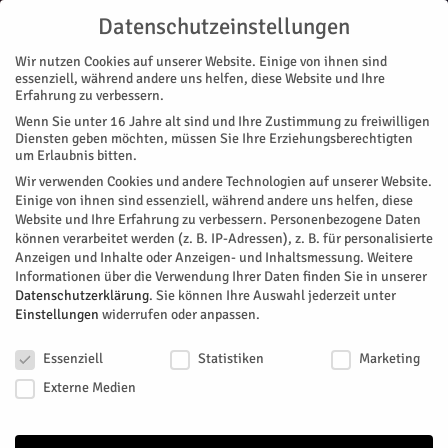
Datenschutzeinstellungen
Wir nutzen Cookies auf unserer Website. Einige von ihnen sind
essenziell, während andere uns helfen, diese Website und Ihre
Erfahrung zu verbessern.
Wenn Sie unter 16 Jahre alt sind und Ihre Zustimmung zu freiwilligen
Start
Magazin
Festival
Sampler-Countdown läuft
Diensten geben möchten, müssen Sie Ihre Erziehungsberechtigten
MAGAZIN
FESTIVAL
STADTTEILE
JÜLICH
MUSIK
um Erlaubnis bitten.
Sampler-Countdown läuft
Wir verwenden Cookies und andere Technologien auf unserer Website.
Einige von ihnen sind essenziell, während andere uns helfen, diese
Website und Ihre Erfahrung zu verbessern.
Personenbezogene Daten
Zur 10. Auflage des Jülich-Sampler gibt es natürlich auch
können verarbeitet werden (z. B. IP-Adressen), z. B. für personalisierte
wieder eine Releaseparty im Kulturbahnhof Jülich
Anzeigen und Inhalte oder Anzeigen- und Inhaltsmessung.
Weitere
Informationen über die Verwendung Ihrer Daten finden Sie in unserer
Von
Kulturbahnhof Jülich
-
Dezember 14, 2024
275
0
Datenschutzerklärung
.
Sie können Ihre Auswahl jederzeit unter
Einstellungen
widerrufen oder anpassen.
Facebook
Twitter
Datenschutzeinstellungen
Essenziell
Statistiken
Marketing
Externe Medien