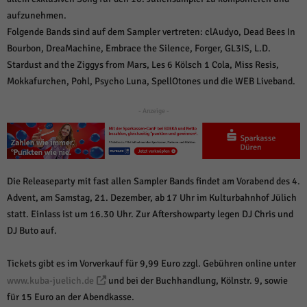
über Websites hinweg verfolgen.
aufzunehmen.
Cookie-Informationen anzeigen
Folgende Bands sind auf dem Sampler vertreten: clAudyo, Dead Bees In
Ext
Externe Medien (6)
Bourbon, DreaMachine, Embrace the Silence, Forger, GL3IS, L.D.
Stardust and the Ziggys from Mars, Les 6 Kölsch 1 Cola, Miss Resis,
Inhalte von Videoplattformen und Social-Media-Plattformen werden
Mokkafurchen, Pohl, Psycho Luna, SpellOtones und die WEB Liveband.
standardmäßig blockiert. Wenn Cookies von externen Medien akzeptiert
werden, bedarf der Zugriff auf diese Inhalte keiner manuellen Einwilligung
mehr.
- Anzeige -
Cookie-Informationen anzeigen
Datenschutzerklärung
Impressum
powered by Borlabs Cookie
Die Releaseparty mit fast allen Sampler Bands findet am Vorabend des 4.
Advent, am Samstag, 21. Dezember, ab 17 Uhr im Kulturbahnhof Jülich
statt. Einlass ist um 16.30 Uhr. Zur Aftershowparty legen DJ Chris und
DJ Buto auf.
Tickets gibt es im Vorverkauf für 9,99 Euro zzgl. Gebühren online unter
www.kuba-juelich.de
und bei der Buchhandlung, Kölnstr. 9, sowie
für 15 Euro an der Abendkasse.