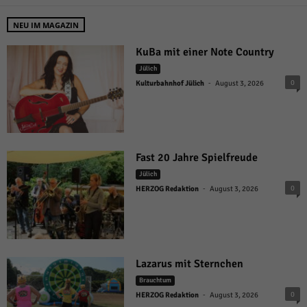
NEU IM MAGAZIN
KuBa mit einer Note Country
Jülich
-
0
Kulturbahnhof Jülich
August 3, 2026
Fast 20 Jahre Spielfreude
Jülich
-
0
HERZOG Redaktion
August 3, 2026
Lazarus mit Sternchen
Brauchtum
-
0
HERZOG Redaktion
August 3, 2026