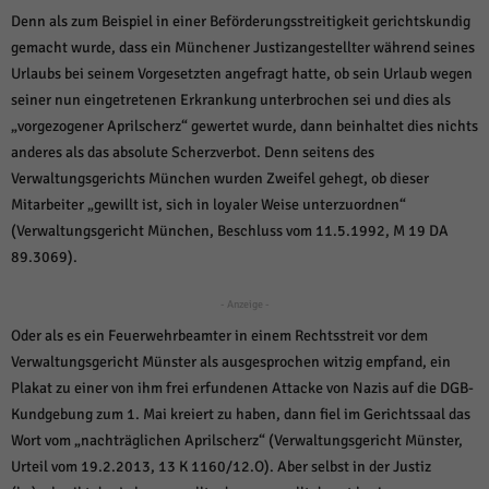
weitere Informationen anzeigen lassen und so nur bestimmte Cookies
Denn als zum Beispiel in einer Beförderungsstreitigkeit gerichtskundig
auswählen.
gemacht wurde, dass ein Münchener Justizangestellter während seines
Alle akzeptieren
Speichern und weiter
Urlaubs bei seinem Vorgesetzten angefragt hatte, ob sein Urlaub wegen
seiner nun eingetretenen Erkrankung unterbrochen sei und dies als
Zurück
„vorgezogener Aprilscherz“ gewertet wurde, dann beinhaltet dies nichts
Datenschutzeinstellungen
anderes als das absolute Scherzverbot. Denn seitens des
Essenziell (1)
Verwaltungsgerichts München wurden Zweifel gehegt, ob dieser
Essenzielle Cookies ermöglichen grundlegende Funktionen und sind für die
Mitarbeiter „gewillt ist, sich in loyaler Weise unterzuordnen“
einwandfreie Funktion der Website erforderlich.
(Verwaltungsgericht München, Beschluss vom 11.5.1992, M 19 DA
Cookie-Informationen anzeigen
89.3069).
Sta
Statistiken (1)
- Anzeige -
Statistik Cookies erfassen Informationen anonym. Diese Informationen helfen
Oder als es ein Feuerwehrbeamter in einem Rechtsstreit vor dem
uns zu verstehen, wie unsere Besucher unsere Website nutzen.
Verwaltungsgericht Münster als ausgesprochen witzig empfand, ein
Cookie-Informationen anzeigen
Plakat zu einer von ihm frei erfundenen Attacke von Nazis auf die DGB-
Mar
Marketing (1)
Kundgebung zum 1. Mai kreiert zu haben, dann fiel im Gerichtssaal das
Wort vom „nachträglichen Aprilscherz“ (Verwaltungsgericht Münster,
Marketing-Cookies werden von Drittanbietern oder Publishern verwendet,
Urteil vom 19.2.2013, 13 K 1160/12.O). Aber selbst in der Justiz
um personalisierte Werbung anzuzeigen. Sie tun dies, indem sie Besucher