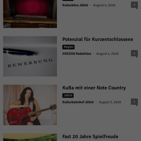
-
0
Kulturbüro Jülich
August 4, 2026
Potenzial für Kurzentschlossene
Region
-
0
HERZOG Redaktion
August 4, 2026
KuBa mit einer Note Country
Jülich
-
0
Kulturbahnhof Jülich
August 3, 2026
Fast 20 Jahre Spielfreude