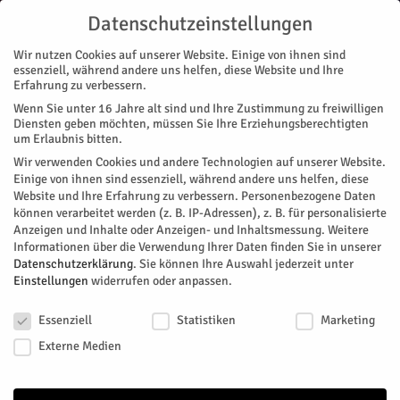
Datenschutzeinstellungen
Wir nutzen Cookies auf unserer Website. Einige von ihnen sind
essenziell, während andere uns helfen, diese Website und Ihre
Erfahrung zu verbessern.
Wenn Sie unter 16 Jahre alt sind und Ihre Zustimmung zu freiwilligen
Start
Magazin
Rat & Recht
Scherz im Recht?
Diensten geben möchten, müssen Sie Ihre Erziehungsberechtigten
MAGAZIN
RAT & RECHT
um Erlaubnis bitten.
Scherz im Recht?
Wir verwenden Cookies und andere Technologien auf unserer Website.
Einige von ihnen sind essenziell, während andere uns helfen, diese
Website und Ihre Erfahrung zu verbessern.
Personenbezogene Daten
Von
Michael Lingnau
-
April 1, 2024
278
0
können verarbeitet werden (z. B. IP-Adressen), z. B. für personalisierte
Anzeigen und Inhalte oder Anzeigen- und Inhaltsmessung.
Weitere
Facebook
Twitter
Informationen über die Verwendung Ihrer Daten finden Sie in unserer
Datenschutzerklärung
.
Sie können Ihre Auswahl jederzeit unter
Einstellungen
widerrufen oder anpassen.
Datenschutzeinstellungen
Essenziell
Statistiken
Marketing
Externe Medien