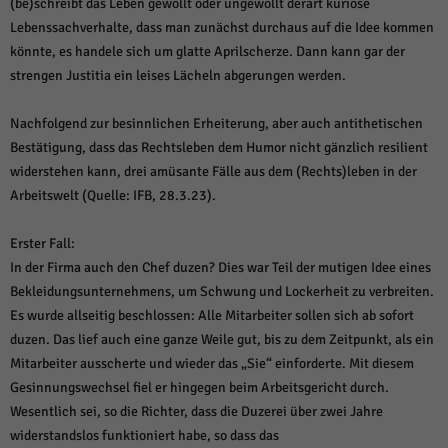
über Websites hinweg verfolgen.
(be)schreibt das Leben gewollt oder ungewollt derart kuriose
Lebenssachverhalte, dass man zunächst durchaus auf die Idee kommen
Cookie-Informationen anzeigen
könnte, es handele sich um glatte Aprilscherze. Dann kann gar der
Ext
Externe Medien (6)
strengen Justitia ein leises Lächeln abgerungen werden.
Inhalte von Videoplattformen und Social-Media-Plattformen werden
standardmäßig blockiert. Wenn Cookies von externen Medien akzeptiert
Nachfolgend zur besinnlichen Erheiterung, aber auch antithetischen
werden, bedarf der Zugriff auf diese Inhalte keiner manuellen Einwilligung
Bestätigung, dass das Rechtsleben dem Humor nicht gänzlich resilient
mehr.
widerstehen kann, drei amüsante Fälle aus dem (Rechts)leben in der
Cookie-Informationen anzeigen
Arbeitswelt (Quelle: IFB, 28.3.23).
Datenschutzerklärung
Impressum
powered by Borlabs Cookie
Erster Fall:
In der Firma auch den Chef duzen? Dies war Teil der mutigen Idee eines
Bekleidungsunternehmens, um Schwung und Lockerheit zu verbreiten.
Es wurde allseitig beschlossen: Alle Mitarbeiter sollen sich ab sofort
duzen. Das lief auch eine ganze Weile gut, bis zu dem Zeitpunkt, als ein
Mitarbeiter ausscherte und wieder das „Sie“ einforderte. Mit diesem
Gesinnungswechsel fiel er hingegen beim Arbeitsgericht durch.
Wesentlich sei, so die Richter, dass die Duzerei über zwei Jahre
widerstandslos funktioniert habe, so dass das