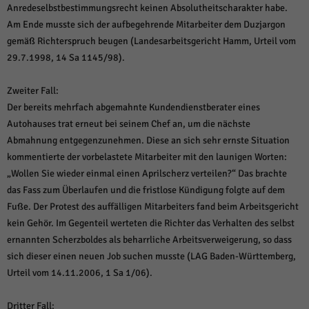
Anredeselbstbestimmungsrecht keinen Absolutheitscharakter habe.
Am Ende musste sich der aufbegehrende Mitarbeiter dem Duzjargon
gemäß Richterspruch beugen (Landesarbeitsgericht Hamm, Urteil vom
29.7.1998, 14 Sa 1145/98).
Zweiter Fall:
Der bereits mehrfach abgemahnte Kundendienstberater eines
Autohauses trat erneut bei seinem Chef an, um die nächste
Abmahnung entgegenzunehmen. Diese an sich sehr ernste Situation
kommentierte der vorbelastete Mitarbeiter mit den launigen Worten:
„Wollen Sie wieder einmal einen Aprilscherz verteilen?“ Das brachte
das Fass zum Überlaufen und die fristlose Kündigung folgte auf dem
Fuße. Der Protest des auffälligen Mitarbeiters fand beim Arbeitsgericht
kein Gehör. Im Gegenteil werteten die Richter das Verhalten des selbst
ernannten Scherzboldes als beharrliche Arbeitsverweigerung, so dass
sich dieser einen neuen Job suchen musste (LAG Baden-Württemberg,
Urteil vom 14.11.2006, 1 Sa 1/06).
Dritter Fall: