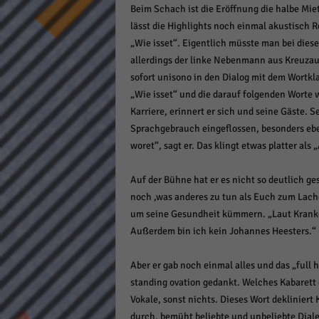
Beim Schach ist die Eröffnung die halbe Miet
keine
lässt die Highlights noch einmal akustisch 
„Wie isset“. Eigentlich müsste man bei diese
powe
allerdings der linke Nebenmann aus Kreuzau 
sofort unisono in den Dialog mit dem Wortkl
„Wie isset“ und die darauf folgenden Worte
Karriere, erinnert er sich und seine Gäste.
Sprachgebrauch eingeflossen, besonders ebe
woret“, sagt er. Das klingt etwas platter als „
Auf der Bühne hat er es nicht so deutlich ges
noch ‚was anderes zu tun als Euch zum Lache
um seine Gesundheit kümmern. „Laut Kranke
Außerdem bin ich kein Johannes Heesters.“
Aber er gab noch einmal alles und das „ful
standing ovation gedankt. Welches Kabarett
Vokale, sonst nichts. Dieses Wort deklinier
durch, bemüht beliebte und unbeliebte Dialek