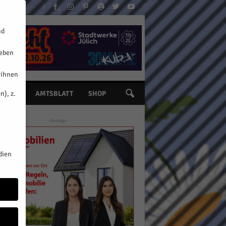
nd
geben
 ihnen
n), z.
INE
AMTSBLATT
SHOP
- Anzeige -
dien