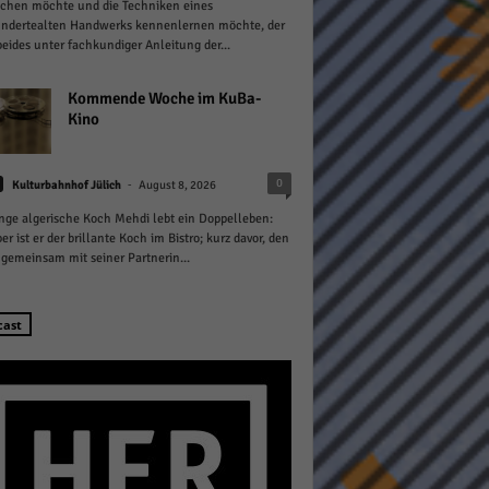
chen möchte und die Techniken eines
undertealten Handwerks kennenlernen möchte, der
eides unter fachkundiger Anleitung der...
Kommende Woche im KuBa-
Kino
Statistiken
-
0
Kulturbahnhof Jülich
August 8, 2026
hen,
nge algerische Koch Mehdi lebt ein Doppelleben:
er ist er der brillante Koch im Bistro; kurz davor, den
gemeinsam mit seiner Partnerin...
Marketing
cast
rte
Externe Medien
ert.