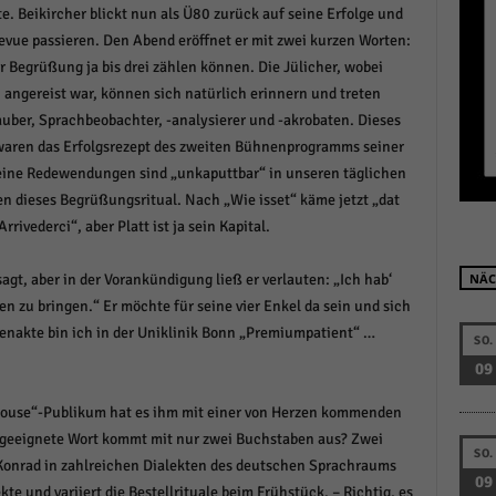
e. Beikircher blickt nun als Ü80 zurück auf seine Erfolge und
r manuellen Einwilligung mehr.
Revue passieren. Den Abend eröffnet er mit zwei kurzen Worten:
Cookie-Informationen anzeigen
r Begrüßung ja bis drei zählen können. Die Jülicher, wobei
Datenschutzerklärung
Im
red by Borlabs Cookie
angereist war, können sich natürlich erinnern und treten
auber, Sprachbeobachter, -analysierer und -akrobaten. Dieses
 waren das Erfolgsrezept des zweiten Bühnenprogramms seiner
 Seine Redewendungen sind „unkaputtbar“ in unseren täglichen
n dieses Begrüßungsritual. Nach „Wie isset“ käme jetzt „dat
Arrivederci“, aber Platt ist ja sein Kapital.
agt, aber in der Vorankündigung ließ er verlauten: „Ich hab‘
NÄC
n zu bringen.“ Er möchte für seine vier Enkel da sein und sich
nakte bin ich in der Uniklinik Bonn „Premiumpatient“ …
SO.
09
l house“-Publikum hat es ihm mit einer von Herzen kommenden
 geeignete Wort kommt mit nur zwei Buchstaben aus? Zwei
SO.
t Konrad in zahlreichen Dialekten des deutschen Sprachraums
09
te und variiert die Bestellrituale beim Frühstück. – Richtig, es