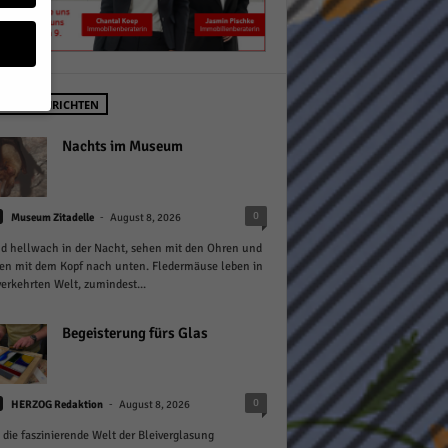
STE NACHRICHTEN
geben
Nachts im Museum
 ihnen
-
0
Museum Zitadelle
August 8, 2026
n), z.
nd hellwach in der Nacht, sehen mit den Ohren und
en mit dem Kopf nach unten. Fledermäuse leben in
verkehrten Welt, zumindest...
gen
Begeisterung fürs Glas
Zurück
-
0
HERZOG Redaktion
August 8, 2026
 die faszinierende Welt der Bleiverglasung