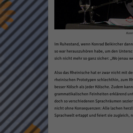
Daten
Ess
Essen
Funkt
Konra
Im Ruhestand, wenn Konrad Beikircher dann 
Stat
so war herauszuhören habe, um den Unterschi
Stati
sich nicht mehr so ganz sicher: „Wo jenau w
wie u
Also das Rheinische hat er zwar nicht mit d
rheinischen Prototypen schlechthin, zum Rh
Mar
besser Kölsch als jeder Kölsche. Zudem kann 
Marke
grammatikalischen Feinheiten erklärend un
Werbu
doch so verschiedenen Sprachräumen seziert 
nicht ohne Konsequenzen: Alle lachen herzlic
Sprachwelt ertappt und feiert sie zugleich, n
Ext
Inhal
Wenn 