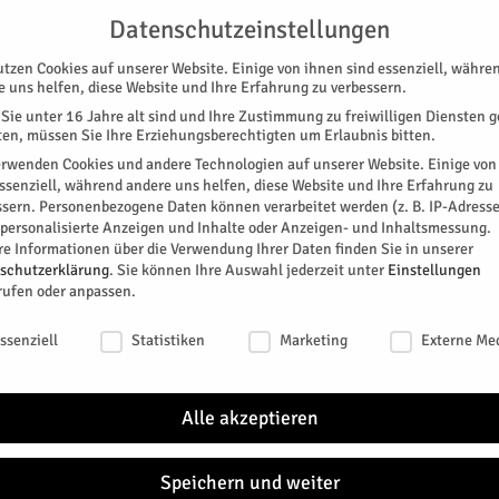
G
UNTERSTÜTZEN
KONTAKT
DATENSCHUTZ
IMPRESSUM
Datenschutzeinstellungen
utzen Cookies auf unserer Website. Einige von ihnen sind essenziell, währe
e uns helfen, diese Website und Ihre Erfahrung zu verbessern.
Sie unter 16 Jahre alt sind und Ihre Zustimmung zu freiwilligen Diensten 
en, müssen Sie Ihre Erziehungsberechtigten um Erlaubnis bitten.
erwenden Cookies und andere Technologien auf unserer Website. Einige von
essenziell, während andere uns helfen, diese Website und Ihre Erfahrung zu
ssern.
Personenbezogene Daten können verarbeitet werden (z. B. IP-Adresse
SPEZIAL
E-PAPER
KINO
GALERIE
TERM
r personalisierte Anzeigen und Inhalte oder Anzeigen- und Inhaltsmessung.
re Informationen über die Verwendung Ihrer Daten finden Sie in unserer
schutzerklärung
.
Sie können Ihre Auswahl jederzeit unter
Einstellungen
rufen oder anpassen.
schutzeinstellungen
ssenziell
Statistiken
Marketing
Externe Me
ant und wehmütig. Konrad Beikircher verabschiedet
rige Bühnenkarriere mit dieser „Melodie“ seiner
Alle akzeptieren
 ganz der Rheinländer, relativiert er das ganze sofort
a nie so ganz, um mit James Bond zu sprechen: „Sag
Speichern und weiter