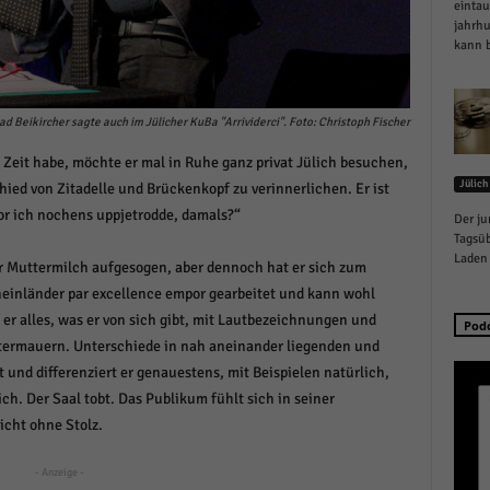
eintau
schutzeinstellungen
jahrh
enziell (1)
kann b
zielle Cookies ermöglichen grundlegende Funktionen und sind für die einwandfreie
ion der Website erforderlich.
Cookie-Informationen anzeigen
d Beikircher sagte auch im Jülicher KuBa "Arrividerci". Foto: Christoph Fischer
Zeit habe, möchte er mal in Ruhe ganz privat Jülich besuchen,
istiken (1)
Jülich
ed von Zitadelle und Brückenkopf zu verinnerlichen. Er ist
stik Cookies erfassen Informationen anonym. Diese Informationen helfen uns zu verste
or ich nochens uppjetrodde, damals?“
Der ju
nsere Besucher unsere Website nutzen.
Tagsüb
Cookie-Informationen anzeigen
Laden 
er Muttermilch aufgesogen, aber dennoch hat er sich zum
einländer par excellence empor gearbeitet und kann wohl
keting (1)
er alles, was er von sich gibt, mit Lautbezeichnungen und
Pod
ting-Cookies werden von Drittanbietern oder Publishern verwendet, um personalisie
termauern. Unterschiede in nah aneinander liegenden und
ng anzuzeigen. Sie tun dies, indem sie Besucher über Websites hinweg verfolgen.
und differenziert er genauestens, mit Beispielen natürlich,
Cookie-Informationen anzeigen
h. Der Saal tobt. Das Publikum fühlt sich in seiner
icht ohne Stolz.
erne Medien (6)
te von Videoplattformen und Social-Media-Plattformen werden standardmäßig blocki
- Anzeige -
Cookies von externen Medien akzeptiert werden, bedarf der Zugriff auf diese Inhalte