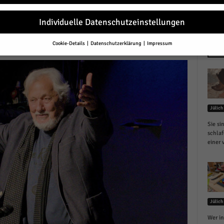
Individuelle Datenschutzeinstellungen
r
Cookie-Details
Datenschutzerklärung
Impressum
Datenschutzeinstellungen
NEU
Sie unter 16 Jahre alt sind und Ihre Zustimmung zu freiwilligen Diensten 
en, müssen Sie Ihre Erziehungsberechtigten um Erlaubnis bitten.
erwenden Cookies und andere Technologien auf unserer Website. Einige von
essenziell, während andere uns helfen, diese Website und Ihre Erfahrung zu
Jülich
ssern.
Personenbezogene Daten können verarbeitet werden (z. B. IP-Adresse
r personalisierte Anzeigen und Inhalte oder Anzeigen- und Inhaltsmessung.
Sie si
re Informationen über die Verwendung Ihrer Daten finden Sie in unserer
schlaf
schutzerklärung
.
einer 
finden Sie eine Übersicht über alle verwendeten Cookies. Sie können Ihre
lligung zu ganzen Kategorien geben oder sich weitere Informationen anzei
n und so nur bestimmte Cookies auswählen.
le akzeptieren
Jülich
eichern und weiter
Wer in