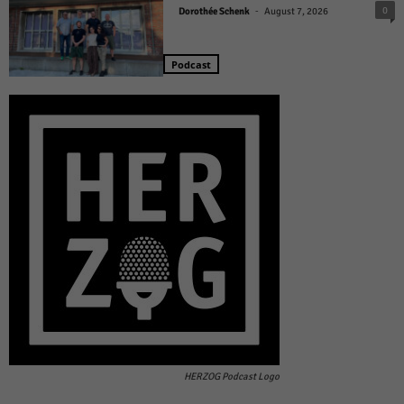
-
0
Dorothée Schenk
August 7, 2026
Podcast
HERZOG Podcast Logo