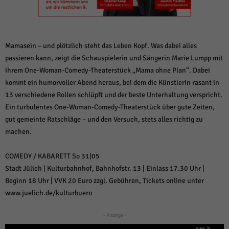
weitere Informationen anzeigen lassen und so nur bestimmte Cookies
auswählen.
Alle akzeptieren
Speichern und weiter
Mamasein – und plötzlich steht das Leben Kopf. Was dabei alles
Zurück
passieren kann, zeigt die Schauspielerin und Sängerin Marie Lumpp mit
Datenschutzeinstellungen
ihrem One-Woman-Comedy-Theaterstück „Mama ohne Plan“. Dabei
Essenziell (1)
kommt ein humorvoller Abend heraus, bei dem die Künstlerin rasant in
Essenzielle Cookies ermöglichen grundlegende Funktionen und sind für die
13 verschiedene Rollen schlüpft und der beste Unterhaltung verspricht.
einwandfreie Funktion der Website erforderlich.
Ein turbulentes One-Woman-Comedy-Theaterstück über gute Zeiten,
Cookie-Informationen anzeigen
gut gemeinte Ratschläge – und den Versuch, stets alles richtig zu
Sta
Statistiken (1)
machen.
Statistik Cookies erfassen Informationen anonym. Diese Informationen helfen
COMEDY / KABARETT So 31|05
uns zu verstehen, wie unsere Besucher unsere Website nutzen.
Stadt Jülich | Kulturbahnhof, Bahnhofstr. 13 | Einlass 17.30 Uhr |
Cookie-Informationen anzeigen
Beginn 18 Uhr | VVK 20 Euro zzgl. Gebühren, Tickets online unter
Mar
www.juelich.de/kulturbuero
Marketing (1)
Marketing-Cookies werden von Drittanbietern oder Publishern verwendet,
- Anzeige -
um personalisierte Werbung anzuzeigen. Sie tun dies, indem sie Besucher