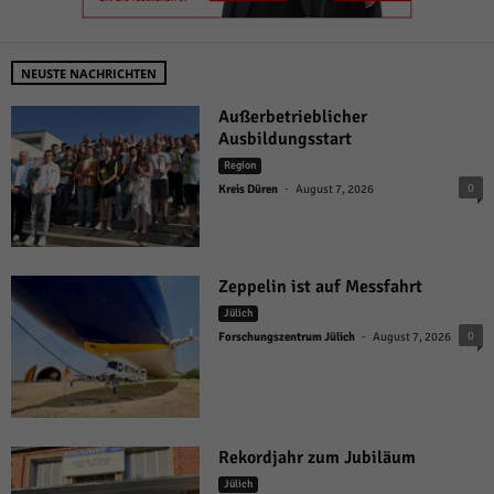
NEUSTE NACHRICHTEN
Außerbetrieblicher
Ausbildungsstart
Region
-
0
Kreis Düren
August 7, 2026
Zeppelin ist auf Messfahrt
Jülich
-
0
Forschungszentrum Jülich
August 7, 2026
Rekordjahr zum Jubiläum
Jülich