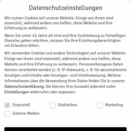
Datenschutzeinstellungen
Wir nutzen Cookies auf unserer Website. Einige von ihnen sind
essenziell, während andere uns helfen, diese Website und Ihre
Erfahrung zu verbessern.
Wenn Sie unter 16 Jahre alt sind und Ihre Zustimmung zu freiwilligen
Start
Stadtteile
Jülich
Abgesagt – One Woman Show
Diensten geben möchten, müssen Sie Ihre Erziehungsberechtigten
STADTTEILE
JÜLICH
MAGAZIN
THEATER
um Erlaubnis bitten.
Abgesagt – One Woman Show
Wir verwenden Cookies und andere Technologien auf unserer Website.
Einige von ihnen sind essenziell, während andere uns helfen, diese
Website und Ihre Erfahrung zu verbessern.
Personenbezogene Daten
Von
HERZOG Redaktion
-
Mai 22, 2026
106
0
können verarbeitet werden (z. B. IP-Adressen), z. B. für personalisierte
Anzeigen und Inhalte oder Anzeigen- und Inhaltsmessung.
Weitere
Facebook
Twitter
Informationen über die Verwendung Ihrer Daten finden Sie in unserer
Datenschutzerklärung
.
Sie können Ihre Auswahl jederzeit unter
Einstellungen
widerrufen oder anpassen.
Datenschutzeinstellungen
Essenziell
Statistiken
Marketing
Externe Medien