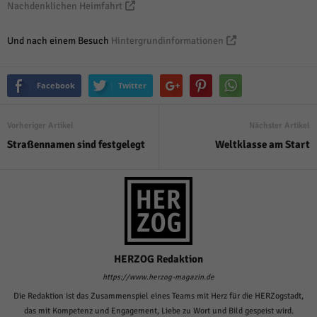
über Websites hinweg verfolgen.
Nachdenklichen Heimfahrt
Cookie-Informationen anzeigen
Und nach einem Besuch
Hintergrundinformationen
Ext
Externe Medien (6)
Inhalte von Videoplattformen und Social-Media-Plattformen werden
Facebook
Twitter
standardmäßig blockiert. Wenn Cookies von externen Medien akzeptiert
werden, bedarf der Zugriff auf diese Inhalte keiner manuellen Einwilligung
mehr.
Vorheriger Artikel
Nächster Artikel
Cookie-Informationen anzeigen
Straßennamen sind festgelegt
Weltklasse am Start
Datenschutzerklärung
Impressum
powered by Borlabs Cookie
HERZOG Redaktion
https://www.herzog-magazin.de
Die Redaktion ist das Zusammenspiel eines Teams mit Herz für die HERZogstadt,
das mit Kompetenz und Engagement, Liebe zu Wort und Bild gespeist wird.