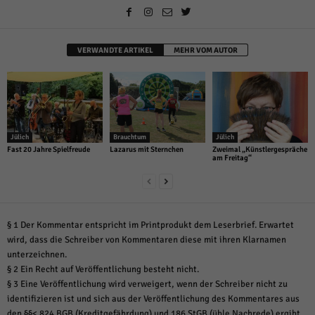
VERWANDTE ARTIKEL
MEHR VOM AUTOR
Jülich
Brauchtum
Jülich
Fast 20 Jahre Spielfreude
Lazarus mit Sternchen
Zweimal „Künstlergespräche
am Freitag“
§ 1 Der Kommentar entspricht im Printprodukt dem Leserbrief. Erwartet
wird, dass die Schreiber von Kommentaren diese mit ihren Klarnamen
unterzeichnen.
§ 2 Ein Recht auf Veröffentlichung besteht nicht.
§ 3 Eine Veröffentlichung wird verweigert, wenn der Schreiber nicht zu
identifizieren ist und sich aus der Veröffentlichung des Kommentares aus
den §§< 824 BGB (Kreditgefährdung) und 186 StGB (üble Nachrede) ergibt.