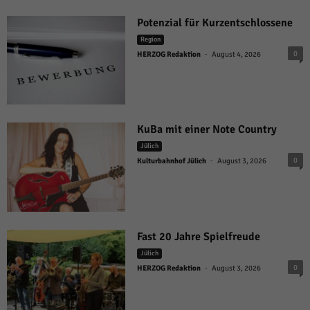
Potenzial für Kurzentschlossene
Region
-
0
HERZOG Redaktion
August 4, 2026
KuBa mit einer Note Country
Jülich
-
0
Kulturbahnhof Jülich
August 3, 2026
Fast 20 Jahre Spielfreude
Jülich
-
0
HERZOG Redaktion
August 3, 2026