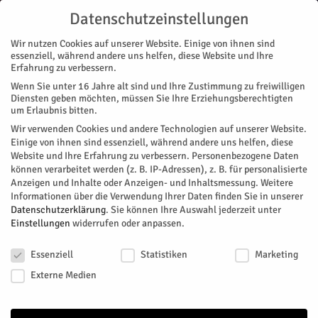
Datenschutzeinstellungen
Wir nutzen Cookies auf unserer Website. Einige von ihnen sind
essenziell, während andere uns helfen, diese Website und Ihre
Erfahrung zu verbessern.
Wenn Sie unter 16 Jahre alt sind und Ihre Zustimmung zu freiwilligen
Start
Stadtteile
Koslar
GKG sammelt für Fiona
Diensten geben möchten, müssen Sie Ihre Erziehungsberechtigten
STADTTEILE
KOSLAR
MAGAZIN
VEREINE
um Erlaubnis bitten.
GKG sammelt für Fiona
Wir verwenden Cookies und andere Technologien auf unserer Website.
Einige von ihnen sind essenziell, während andere uns helfen, diese
Website und Ihre Erfahrung zu verbessern.
Personenbezogene Daten
Wenn aus den "eigenen Reihen" jemand erkrankt, kommt die
können verarbeitet werden (z. B. IP-Adressen), z. B. für personalisierte
Not plötzlich sehr nah. Die GKG Fidele Brüder wirbt um
Anzeigen und Inhalte oder Anzeigen- und Inhaltsmessung.
Weitere
Spenden für die Behandlung eines ihrer Mitglieder.
Informationen über die Verwendung Ihrer Daten finden Sie in unserer
Datenschutzerklärung
.
Sie können Ihre Auswahl jederzeit unter
Von
HERZOG Redaktion
-
Oktober 29, 2022
1161
0
Einstellungen
widerrufen oder anpassen.
Datenschutzeinstellungen
Facebook
Twitter
Essenziell
Statistiken
Marketing
Externe Medien