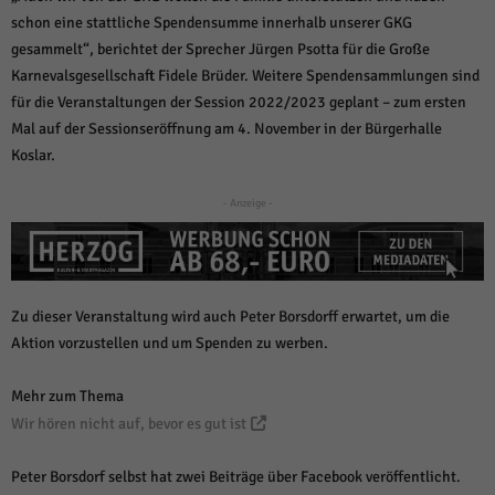
weitere Informationen anzeigen lassen und so nur bestimmte Cookies
schon eine stattliche Spendensumme innerhalb unserer GKG
auswählen.
gesammelt“, berichtet der Sprecher Jürgen Psotta für die Große
Alle akzeptieren
Speichern und weiter
Karnevalsgesellschaft Fidele Brüder. Weitere Spendensammlungen sind
für die Veranstaltungen der Session 2022/2023 geplant – zum ersten
Zurück
Mal auf der Sessionseröffnung am 4. November in der Bürgerhalle
Datenschutzeinstellungen
Koslar.
Essenziell (1)
Essenzielle Cookies ermöglichen grundlegende Funktionen und sind für die
- Anzeige -
einwandfreie Funktion der Website erforderlich.
Cookie-Informationen anzeigen
Sta
Statistiken (1)
Zu dieser Veranstaltung wird auch Peter Borsdorff erwartet, um die
Statistik Cookies erfassen Informationen anonym. Diese Informationen helfen
Aktion vorzustellen und um Spenden zu werben.
uns zu verstehen, wie unsere Besucher unsere Website nutzen.
Cookie-Informationen anzeigen
Mehr zum Thema
Mar
Marketing (1)
Wir hören nicht auf, bevor es gut ist
Marketing-Cookies werden von Drittanbietern oder Publishern verwendet,
Peter Borsdorf selbst hat zwei Beiträge über Facebook veröffentlicht.
um personalisierte Werbung anzuzeigen. Sie tun dies, indem sie Besucher