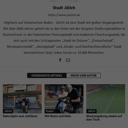
Stadt Jülich
https://www.juelich.de
Hightech auf historischem Boden - Jülich ist eine Stadt mit großer Vergangenheit.
Mit über 2000 Jahren gehört sie zu den Orten mit der längsten Siedlungstradition in
Deutschland. In der historischen Festungsstadt und modernen Forschungsstadt, die
sich auch mit den Schlagworten „Stadt im Grünen“, „Einkaufsstadt“,
Renaissancestadt“, „Herzogstadt“ und „kinder- und familienfreundliche“ Stadt
kennzeichnen lässt, leben heute ca. 33.000 Menschen.
VERWANDTE ARTIKEL
MEHR VOM AUTOR
Jülich
Koslar
Jülich
Rekordjahr zum Jubiläum
Mit Motor und Helm
Westumgehung wieder auf
dem Tisch