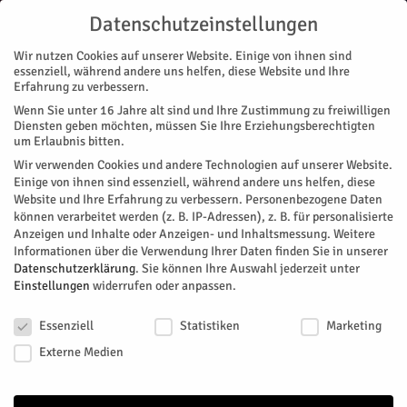
Datenschutzeinstellungen
Wir nutzen Cookies auf unserer Website. Einige von ihnen sind
essenziell, während andere uns helfen, diese Website und Ihre
Erfahrung zu verbessern.
Wenn Sie unter 16 Jahre alt sind und Ihre Zustimmung zu freiwilligen
Start
Nachrichten
Rathaus
Jülich „heimatet“ wieder
Diensten geben möchten, müssen Sie Ihre Erziehungsberechtigten
NACHRICHTEN
RATHAUS
STADTTEILE
MAGAZIN
VEREINE
um Erlaubnis bitten.
Jülich „heimatet“ wieder
Wir verwenden Cookies und andere Technologien auf unserer Website.
Einige von ihnen sind essenziell, während andere uns helfen, diese
Website und Ihre Erfahrung zu verbessern.
Personenbezogene Daten
„Heimat. Zukunft. Nordrhein-Westfalen. Wir fördern, was
können verarbeitet werden (z. B. IP-Adressen), z. B. für personalisierte
Menschen verbindet“ heißt das Landesprogramm, dessen Ziel
Anzeigen und Inhalte oder Anzeigen- und Inhaltsmessung.
Weitere
es ist, Menschen für lokale und regionale Besonderheiten zu
Informationen über die Verwendung Ihrer Daten finden Sie in unserer
begeistern und die positiv gelebte Vielfalt in Nordrhein-
Datenschutzerklärung
.
Sie können Ihre Auswahl jederzeit unter
Einstellungen
widerrufen oder anpassen.
Westfalen deutlich sichtbar werden zu lassen. Ein Element
dieses Förderprogramms ist der „Heimat-Preis“.
Datenschutzeinstellungen
Essenziell
Statistiken
Marketing
Von
Stadt Jülich
-
Juni 26, 2026
65
0
Externe Medien
Facebook
Twitter