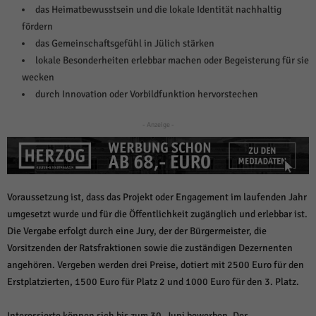
über Websites hinweg verfolgen.
das Heimatbewusstsein und die lokale Identität nachhaltig
Cookie-Informationen anzeigen
fördern
das Gemeinschaftsgefühl in Jülich stärken
Ext
Externe Medien (6)
lokale Besonderheiten erlebbar machen oder Begeisterung für sie
Inhalte von Videoplattformen und Social-Media-Plattformen werden
wecken
standardmäßig blockiert. Wenn Cookies von externen Medien akzeptiert
durch Innovation oder Vorbildfunktion hervorstechen
werden, bedarf der Zugriff auf diese Inhalte keiner manuellen Einwilligung
mehr.
- Anzeige -
Cookie-Informationen anzeigen
Datenschutzerklärung
Impressum
powered by Borlabs Cookie
Voraussetzung ist, dass das Projekt oder Engagement im laufenden Jahr
umgesetzt wurde und für die Öffentlichkeit zugänglich und erlebbar ist.
Die Vergabe erfolgt durch eine Jury, der der Bürgermeister, die
Vorsitzenden der Ratsfraktionen sowie die zuständigen Dezernenten
angehören. Vergeben werden drei Preise, dotiert mit 2500 Euro für den
Erstplatzierten, 1500 Euro für Platz 2 und 1000 Euro für den 3. Platz.
Interessierte können sich bis zum 30. Juni bewerben. Der