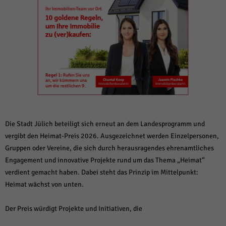
weitere Informationen anzeigen lassen und so nur bestimmte Cookies
auswählen.
Alle akzeptieren
Speichern und weiter
Zurück
Datenschutzeinstellungen
Essenziell (1)
Essenzielle Cookies ermöglichen grundlegende Funktionen und sind für die
einwandfreie Funktion der Website erforderlich.
Cookie-Informationen anzeigen
Die Stadt Jülich beteiligt sich erneut an dem Landesprogramm und
Sta
Statistiken (1)
vergibt den Heimat-Preis 2026. Ausgezeichnet werden Einzelpersonen,
Gruppen oder Vereine, die sich durch herausragendes ehrenamtliches
Statistik Cookies erfassen Informationen anonym. Diese Informationen helfen
uns zu verstehen, wie unsere Besucher unsere Website nutzen.
Engagement und innovative Projekte rund um das Thema „Heimat“
Cookie-Informationen anzeigen
verdient gemacht haben. Dabei steht das Prinzip im Mittelpunkt:
Heimat wächst von unten.
Mar
Marketing (1)
Der Preis würdigt Projekte und Initiativen, die
Marketing-Cookies werden von Drittanbietern oder Publishern verwendet,
um personalisierte Werbung anzuzeigen. Sie tun dies, indem sie Besucher