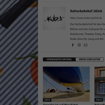
Kulturbahnhof Jülich
http://www.kuba-juelich.de
Der Kulturbahnhof ist das He
Bühne und ein Zuhause für v
Kleinkunst, Theater, Party, 
KuBa alles für Jung und Alt.
VERWANDTE ARTIKEL
MEHR VOM AUTOR
Jülich
Jülich