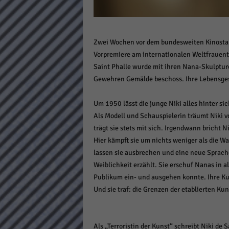
Daten
Ess
Essen
Zwei Wochen vor dem bundesweiten Kinostart 
Funkt
Vorpremiere am internationalen Weltfrauen
Saint Phalle wurde mit ihren Nana-Skulpture
Stat
Gewehren Gemälde beschoss. Ihre Lebensges
Stati
Um 1950 lässt die junge Niki alles hinter si
wie u
Als Modell und Schauspielerin träumt Niki v
trägt sie stets mit sich. Irgendwann bricht 
Mar
Hier kämpft sie um nichts weniger als die Wa
lassen sie ausbrechen und eine neue Sprache
Marke
Weiblichkeit erzählt. Sie erschuf Nanas in a
Werbu
Publikum ein- und ausgehen konnte. Ihre Kuns
Und sie traf: die Grenzen der etablierten Kun
Ext
Inhal
Als „Terroristin der Kunst“ schreibt Niki de
Wenn 