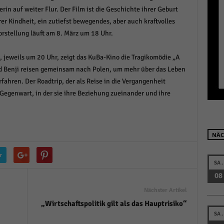
r manuellen Einwilligung mehr.
erin auf weiter Flur. Der Film ist die Geschichte ihrer Geburt
er Kindheit, ein zutiefst bewegendes, aber auch kraftvolles
Cookie-Informationen anzeigen
orstellung läuft am 8. März um 18 Uhr.
Datenschutzerklärung
Im
red by Borlabs Cookie
eweils um 20 Uhr, zeigt das KuBa-Kino die Tragikomödie „A
nd Benji reisen gemeinsam nach Polen, um mehr über das Leben
fahren. Der Roadtrip, der als Reise in die Vergangenheit
 Gegenwart, in der sie ihre Beziehung zueinander und ihre
NÄC
r
SA.
08
Nächster Artikel
„Wirtschaftspolitik gilt als das Hauptrisiko“
SA.