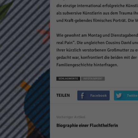
keine
die einzige international erfolgreiche Künstl
als subversive Künstlerin aus dem Trauma ihr
und Kraft-gebendes filmisches Porträt. Die V
powe
Wie gewohnt am Montag und Dienstagabend, j
real Pain“. Die ungleichen Cousins David u
ihrer kürzlich verstorbenen Großmutter zu er
gedacht war, konfrontiert die beiden mit der
Familiengeschichte hinterfragen.
SCHLAGWORTE
INFOTAINMENT
TEILEN
Facebook
Twitte
Vorheriger Artikel
Biographie einer Fluchthelferin