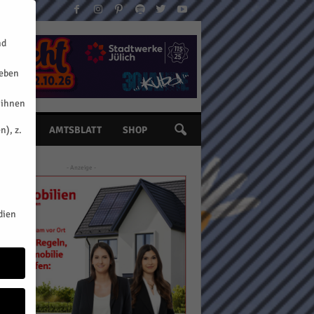
nd
geben
 ihnen
n), z.
INE
AMTSBLATT
SHOP
- Anzeige -
dien