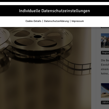
r
Individuelle Datenschutzeinstellungen
Cookie-Details
Datenschutzerklärung
Impressum
Datenschutzeinstellungen
NEU
Sie unter 16 Jahre alt sind und Ihre Zustimmung zu freiwilligen Diensten 
en, müssen Sie Ihre Erziehungsberechtigten um Erlaubnis bitten.
erwenden Cookies und andere Technologien auf unserer Website. Einige von
essenziell, während andere uns helfen, diese Website und Ihre Erfahrung zu
Regio
ssern.
Personenbezogene Daten können verarbeitet werden (z. B. IP-Adresse
r personalisierte Anzeigen und Inhalte oder Anzeigen- und Inhaltsmessung.
Die Be
re Informationen über die Verwendung Ihrer Daten finden Sie in unserer
Einric
schutzerklärung
.
einem 
finden Sie eine Übersicht über alle verwendeten Cookies. Sie können Ihre
keine..
lligung zu ganzen Kategorien geben oder sich weitere Informationen anzei
n und so nur bestimmte Cookies auswählen.
le akzeptieren
Jülich
eichern und weiter