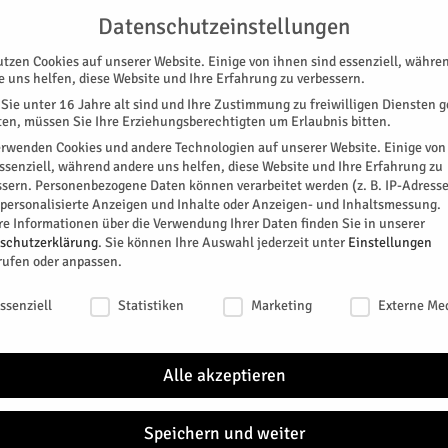
G
UNTERSTÜTZEN
KONTAKT
DATENSCHUTZ
IMPRESSUM
Datenschutzeinstellungen
utzen Cookies auf unserer Website. Einige von ihnen sind essenziell, währe
e uns helfen, diese Website und Ihre Erfahrung zu verbessern.
Sie unter 16 Jahre alt sind und Ihre Zustimmung zu freiwilligen Diensten 
en, müssen Sie Ihre Erziehungsberechtigten um Erlaubnis bitten.
erwenden Cookies und andere Technologien auf unserer Website. Einige von
essenziell, während andere uns helfen, diese Website und Ihre Erfahrung zu
ssern.
Personenbezogene Daten können verarbeitet werden (z. B. IP-Adresse
SPEZIAL
E-PAPER
KINO
GALERIE
TERM
r personalisierte Anzeigen und Inhalte oder Anzeigen- und Inhaltsmessung.
re Informationen über die Verwendung Ihrer Daten finden Sie in unserer
-Kino
schutzerklärung
.
Sie können Ihre Auswahl jederzeit unter
Einstellungen
rufen oder anpassen.
m KuBa-Kino
schutzeinstellungen
ssenziell
Statistiken
Marketing
Externe Me
nd eine Tragikomödie stehen nach den Tollen Tagen
Alle akzeptieren
4
0
Speichern und weiter