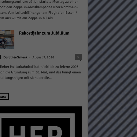
rschungszentrum Jülich startete Montag zu einer
öchigen Zeppelin-Messkampagne über Nordrhein-
len. Vom Luftschiffhangar am Flughafen Essen /
m aus wurde ein Zeppelin NT als...
Rekordjahr zum Jubiläum
Statistiken
-
0
hen,
Dorothée Schenk
August 7, 2026
licher Kulturbahnhof hat reichlich zu feiern: 2026
sich die Gründung zum 30. Mal, und das bringt einen
taltungsreigen mit sich, der die...
Marketing
rte
cast
Externe Medien
ert.