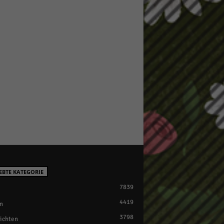
EBTE KATEGORIE
7839
4419
n
3798
ichten