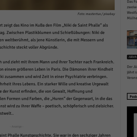
Das Fo
schutzeinstellungen
zweiw
enziell (1)
Westfa
Foto: mastertux / pixabay
Mülhei
zielle Cookies ermöglichen grundlegende Funktionen und sind für die einwandfreie
zeigt das Kino im KuBa den Film „Niki de Saint Phalle“ als
ion der Website erforderlich.
tag. Zwischen Plastikblumen und Schießübungen: Niki de
Cookie-Informationen anzeigen
n weltberühmt, als jene Künstlerin, die mit Messern und
istiken (1)
chichte steckt voller Abgründe.
Jülich
stik Cookies erfassen Informationen anonym. Diese Informationen helfen uns zu verste
ch und zieht mit ihrem Mann und ihrer Tochter nach Frankreich.
nsere Besucher unsere Website nutzen.
Der Jü
on einem größeren Leben in Paris. Die Dämonen ihrer Kindheit
Cookie-Informationen anzeigen
jährt 
Niki zusammen und wird Zeit in einer Psychiatrie verbringen.
Verans
keting (1)
hrheit ihres Lebens. Ein starker Wille und kreative Urgewalt
 der Kunst erfinden, die von Gewalt, Hoffnung und
ting-Cookies werden von Drittanbietern oder Publishern verwendet, um personalisie
Pod
llen Formen und Farben, die „Huren“ der Gegenwart, in die das
ng anzuzeigen. Sie tun dies, indem sie Besucher über Websites hinweg verfolgen.
t wird zu ihrer Waffe – poetisch, schöpferisch und zielsicher.
Cookie-Informationen anzeigen
stwelt..
erne Medien (6)
- Anzeige -
te von Videoplattformen und Social-Media-Plattformen werden standardmäßig blocki
 Saint Phalle Kunstgeschichte. Sie war in den sechziger Jahren
Cookies von externen Medien akzeptiert werden, bedarf der Zugriff auf diese Inhalte