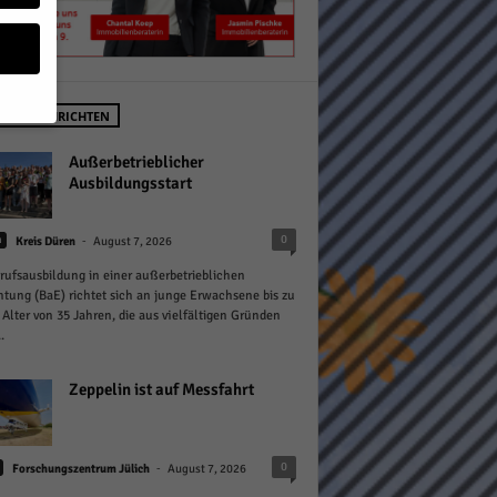
STE NACHRICHTEN
geben
Außerbetrieblicher
Ausbildungsstart
 ihnen
-
0
n
Kreis Düren
August 7, 2026
n), z.
rufsausbildung in einer außerbetrieblichen
htung (BaE) richtet sich an junge Erwachsene bis zu
Alter von 35 Jahren, die aus vielfältigen Gründen
.
gen
Zeppelin ist auf Messfahrt
Zurück
-
0
Forschungszentrum Jülich
August 7, 2026