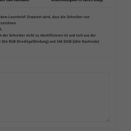
ahr zum Jubiläum
Arbeitslosigkeit in Jülich steigt
dem Leserbrief. Erwartet wird, dass die Schreiber von
rzeichnen.
t.
 der Schreiber nicht zu identifizieren ist und sich aus der
< 824 BGB (Kreditgefährdung) und 186 StGB (üble Nachrede)