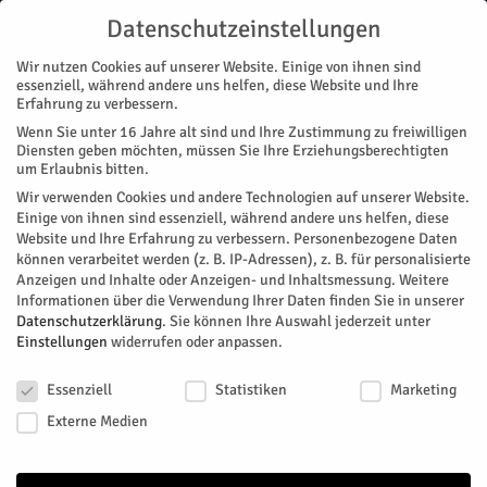
Datenschutzeinstellungen
Wir nutzen Cookies auf unserer Website. Einige von ihnen sind
essenziell, während andere uns helfen, diese Website und Ihre
Erfahrung zu verbessern.
Wenn Sie unter 16 Jahre alt sind und Ihre Zustimmung zu freiwilligen
Start
Stadtteile
Altenburg
Zeltlandschaft zum Schützenfest
Diensten geben möchten, müssen Sie Ihre Erziehungsberechtigten
STADTTEILE
ALTENBURG
NACHRICHTEN
BRAUCHTUM
MAGAZIN
VEREINE
um Erlaubnis bitten.
Zeltlandschaft zum Schützenfest
Wir verwenden Cookies und andere Technologien auf unserer Website.
Einige von ihnen sind essenziell, während andere uns helfen, diese
Website und Ihre Erfahrung zu verbessern.
Personenbezogene Daten
Zum diesjährigen Schützenfest wollen die Altenburger mit
können verarbeitet werden (z. B. IP-Adressen), z. B. für personalisierte
dem neuen Konzept der "offenen Zeltlandschaft" für frischen
Anzeigen und Inhalte oder Anzeigen- und Inhaltsmessung.
Weitere
Wind sorgen.
Informationen über die Verwendung Ihrer Daten finden Sie in unserer
Datenschutzerklärung
.
Sie können Ihre Auswahl jederzeit unter
Von
HERZOG Redaktion
-
Juli 7, 2026
76
0
Einstellungen
widerrufen oder anpassen.
Datenschutzeinstellungen
Facebook
Twitter
Essenziell
Statistiken
Marketing
Externe Medien