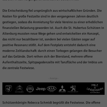
weitere Informationen anzeigen lassen und so nur bestimmte Cookies
auswählen.
Die Entscheidung fiel ursprünglich aus wirtschaftlichen Gründen. Die
Alle akzeptieren
Speichern und weiter
Kosten für große Festzelte sind in den vergangenen Jahren deutlich
gestiegen, sodass die Anmietung für viele Vereine zu einer erheblichen
Zurück
finanziellen Belastung geworden ist. Auch die St. Hubertus Schützen in
Datenschutzeinstellungen
Altenburg mussten neue Wege gehen und entwickelten ein Konzept,
Essenziell (1)
das nicht nur bezahlbarer ist, sondern bei vielen Gästen sogar auf
Essenzielle Cookies ermöglichen grundlegende Funktionen und sind für die
positive Resonanz stößt. Auf dem Festplatz entsteht dadurch eine
einwandfreie Funktion der Website erforderlich.
moderne Zeltlandschaft: durch einen Torbogen gelangen die Besucher
Cookie-Informationen anzeigen
auf das Gelände. Dort reihen sich der Bierstand, mehrere offene
Sta
Statistiken (1)
Aufenthaltszelte, Spitzpagodenzelte mit Tanzfläche und der Imbiss um
die zentrale Festwiese.
Statistik Cookies erfassen Informationen anonym. Diese Informationen helfen
uns zu verstehen, wie unsere Besucher unsere Website nutzen.
- Anzeige -
Cookie-Informationen anzeigen
Mar
Marketing (1)
Marketing-Cookies werden von Drittanbietern oder Publishern verwendet,
Schützenkönigin Rebecca Schmidt begrüßt die Festwiese. Die offene
um personalisierte Werbung anzuzeigen. Sie tun dies, indem sie Besucher