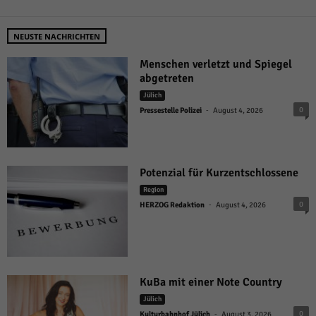
NEUSTE NACHRICHTEN
Menschen verletzt und Spiegel
abgetreten
Jülich
-
0
Pressestelle Polizei
August 4, 2026
Potenzial für Kurzentschlossene
Region
-
0
HERZOG Redaktion
August 4, 2026
KuBa mit einer Note Country
Jülich
-
0
Kulturbahnhof Jülich
August 3, 2026