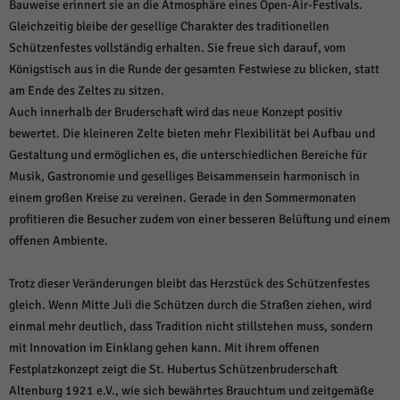
über Websites hinweg verfolgen.
Bauweise erinnert sie an die Atmosphäre eines Open-Air-Festivals.
Gleichzeitig bleibe der gesellige Charakter des traditionellen
Cookie-Informationen anzeigen
Schützenfestes vollständig erhalten. Sie freue sich darauf, vom
Ext
Externe Medien (6)
Königstisch aus in die Runde der gesamten Festwiese zu blicken, statt
am Ende des Zeltes zu sitzen.
Inhalte von Videoplattformen und Social-Media-Plattformen werden
standardmäßig blockiert. Wenn Cookies von externen Medien akzeptiert
Auch innerhalb der Bruderschaft wird das neue Konzept positiv
werden, bedarf der Zugriff auf diese Inhalte keiner manuellen Einwilligung
bewertet. Die kleineren Zelte bieten mehr Flexibilität bei Aufbau und
mehr.
Gestaltung und ermöglichen es, die unterschiedlichen Bereiche für
Cookie-Informationen anzeigen
Musik, Gastronomie und geselliges Beisammensein harmonisch in
Datenschutzerklärung
Impressum
powered by Borlabs Cookie
einem großen Kreise zu vereinen. Gerade in den Sommermonaten
profitieren die Besucher zudem von einer besseren Belüftung und einem
offenen Ambiente.
Trotz dieser Veränderungen bleibt das Herzstück des Schützenfestes
gleich. Wenn Mitte Juli die Schützen durch die Straßen ziehen, wird
einmal mehr deutlich, dass Tradition nicht stillstehen muss, sondern
mit Innovation im Einklang gehen kann. Mit ihrem offenen
Festplatzkonzept zeigt die St. Hubertus Schützenbruderschaft
Altenburg 1921 e.V., wie sich bewährtes Brauchtum und zeitgemäße