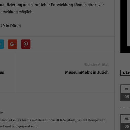
alifizierung und beruflicher Entwicklung können direkt vor
r manuellen Einwilligung mehr.
 Anmeldung möglich.
Cookie-Informationen anzeigen
Datenschutzerklärung
Im
red by Borlabs Cookie
 49 in Düren
r
Nächster Artikel
aus
MuseumMobil in Jülich
NÄC
MI.
05
de
MI.
menspiel eines Teams mit Herz für die HERZogstadt, das mit Kompetenz
05
t und Bild gespeist wird.