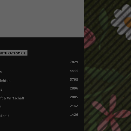
EBTE KATEGORIE
7829
4411
n
3798
ichten
2896
ne
2805
ft & Wirtschaft
2142
i
1426
dheit