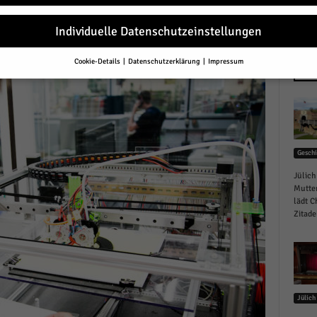
r
Individuelle Datenschutzeinstellungen
Cookie-Details
Datenschutzerklärung
Impressum
Datenschutzeinstellungen
NEU
Sie unter 16 Jahre alt sind und Ihre Zustimmung zu freiwilligen Diensten 
en, müssen Sie Ihre Erziehungsberechtigten um Erlaubnis bitten.
erwenden Cookies und andere Technologien auf unserer Website. Einige von
essenziell, während andere uns helfen, diese Website und Ihre Erfahrung zu
Geschi
ssern.
Personenbezogene Daten können verarbeitet werden (z. B. IP-Adresse
r personalisierte Anzeigen und Inhalte oder Anzeigen- und Inhaltsmessung.
Jülich
re Informationen über die Verwendung Ihrer Daten finden Sie in unserer
Mutter
schutzerklärung
.
lädt C
finden Sie eine Übersicht über alle verwendeten Cookies. Sie können Ihre
Zitadel
lligung zu ganzen Kategorien geben oder sich weitere Informationen anzei
n und so nur bestimmte Cookies auswählen.
le akzeptieren
Jülich
eichern und weiter