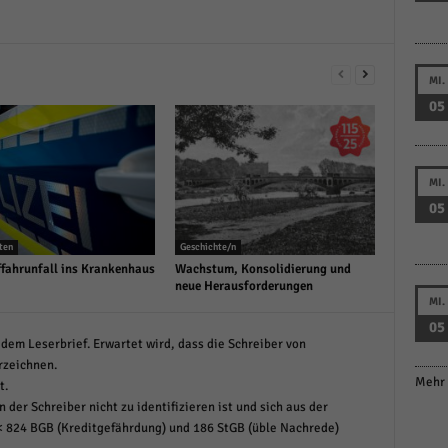
MI.
05
MI.
05
ten
Geschichte/n
fahrunfall ins Krankenhaus
Wachstum, Konsolidierung und
neue Herausforderungen
MI.
05
dem Leserbrief. Erwartet wird, dass die Schreiber von
rzeichnen.
Mehr 
t.
 der Schreiber nicht zu identifizieren ist und sich aus der
< 824 BGB (Kreditgefährdung) und 186 StGB (üble Nachrede)