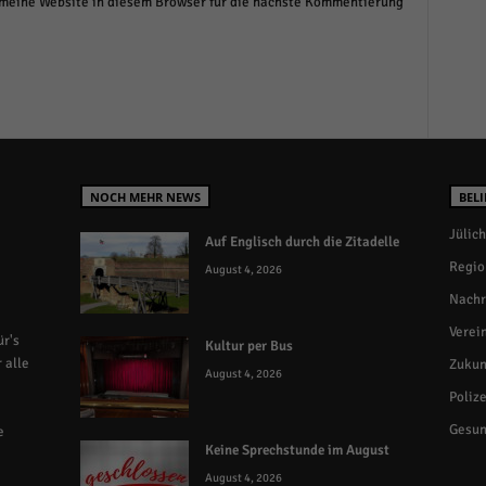
eine Website in diesem Browser für die nächste Kommentierung
NOCH MEHR NEWS
BELI
Jülich
Auf Englisch durch die Zitadelle
Regio
August 4, 2026
Nachr
Verei
r's
Kultur per Bus
 alle
Zukun
August 4, 2026
Polize
Gesun
e
Keine Sprechstunde im August
August 4, 2026