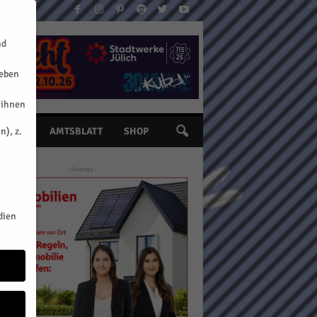
nd
geben
 ihnen
n), z.
INE
AMTSBLATT
SHOP
- Anzeige -
dien