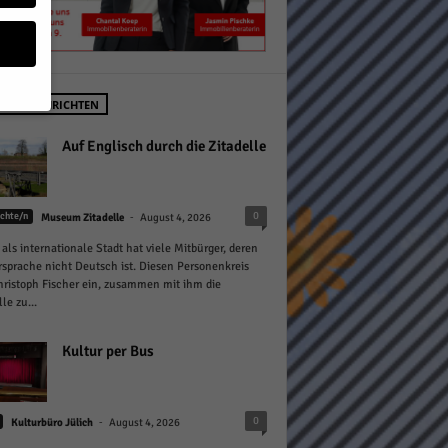
STE NACHRICHTEN
geben
Auf Englisch durch die Zitadelle
 ihnen
-
0
chte/n
Museum Zitadelle
August 4, 2026
n), z.
 als internationale Stadt hat viele Mitbürger, deren
sprache nicht Deutsch ist. Diesen Personenkreis
hristoph Fischer ein, zusammen mit ihm die
le zu...
gen
Kultur per Bus
Zurück
-
0
Kulturbüro Jülich
August 4, 2026