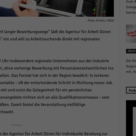
Zum Au
schutzeinstellungen
Gelege
enziell (1)
kennen
zielle Cookies ermöglichen grundlegende Funktionen und sind für die einwandfreie
Foto: Archiv / NGG
ion der Website erforderlich.
tt langer Bewerbungswege“ lädt die Agentur für Arbeit Düren
Cookie-Informationen anzeigen
a“ ein und will so Arbeitssuchende direkt mit regionalen
istiken (1)
Jülich
stik Cookies erfassen Informationen anonym. Diese Informationen helfen uns zu verste
12 Uhr insbesondere regionale Unternehmen aus der Industrie
Die De
nsere Besucher unsere Website nutzen.
August
it, ohne vorherige Bewerbung mit Personalverantwortlichen ins
Cookie-Informationen anzeigen
mit. A
llen. Das Format hat sich in der Region bewährt: In lockerer
keting (1)
ntakte – oft der entscheidende Schritt in Richtung neuer Job.
mit und nutzt die Gelegenheit für ein persönliches
Pod
ting-Cookies werden von Drittanbietern oder Publishern verwendet, um personalisie
lenangebote richten sich an alle Qualifikationsniveaus – vom
ng anzuzeigen. Sie tun dies, indem sie Besucher über Websites hinweg verfolgen.
ften. Damit bietet die Veranstaltung vielfältige
Cookie-Informationen anzeigen
itswelt.
erne Medien (6)
- Anzeige -
te von Videoplattformen und Social-Media-Plattformen werden standardmäßig blocki
 der Agentur für Arbeit Düren für individuelle Beratung zur
Cookies von externen Medien akzeptiert werden, bedarf der Zugriff auf diese Inhalte