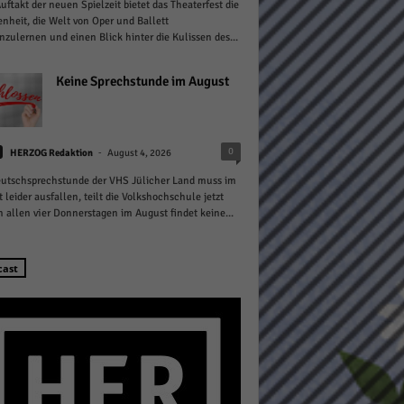
ftakt der neuen Spielzeit bietet das Theaterfest die
nheit, die Welt von Oper und Ballett
zulernen und einen Blick hinter die Kulissen des...
Keine Sprechstunde im August
Statistiken
-
0
HERZOG Redaktion
August 4, 2026
hen,
utschsprechstunde der VHS Jülicher Land muss im
 leider ausfallen, teilt die Volkshochschule jetzt
n allen vier Donnerstagen im August findet keine...
Marketing
cast
rte
Externe Medien
ert.