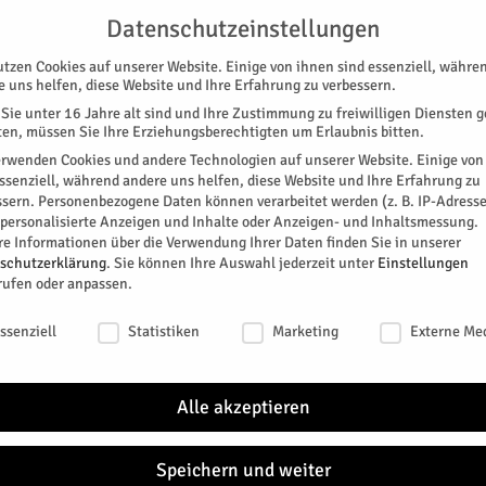
NG
UNTERSTÜTZEN
KONTAKT
DATENSCHUTZ
IMPRESSUM
Datenschutzeinstellungen
utzen Cookies auf unserer Website. Einige von ihnen sind essenziell, währe
e uns helfen, diese Website und Ihre Erfahrung zu verbessern.
Sie unter 16 Jahre alt sind und Ihre Zustimmung zu freiwilligen Diensten 
en, müssen Sie Ihre Erziehungsberechtigten um Erlaubnis bitten.
erwenden Cookies und andere Technologien auf unserer Website. Einige von
essenziell, während andere uns helfen, diese Website und Ihre Erfahrung zu
ssern.
Personenbezogene Daten können verarbeitet werden (z. B. IP-Adresse
SPEZIAL
E-PAPER
KINO
GALERIE
TERM
r personalisierte Anzeigen und Inhalte oder Anzeigen- und Inhaltsmessung.
re Informationen über die Verwendung Ihrer Daten finden Sie in unserer
schutzerklärung
.
Sie können Ihre Auswahl jederzeit unter
Einstellungen
TSCHAFT
rufen oder anpassen.
schutzeinstellungen
ssenziell
Statistiken
Marketing
Externe Me
werberinnen und Bewerber mit regionalen
n – unkompliziert, persönlich und ohne vorherige
Alle akzeptieren
0
Speichern und weiter