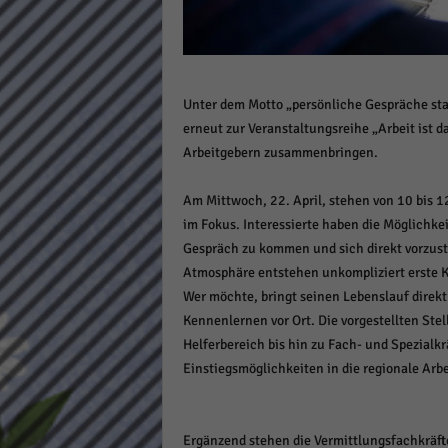
Daten
Ess
Essen
Funkt
Unter dem Motto „persönliche Gespräche sta
erneut zur Veranstaltungsreihe „Arbeit ist d
Stat
Arbeitgebern zusammenbringen.
Stati
Am Mittwoch, 22. April, stehen von 10 bis 
wie u
im Fokus. Interessierte haben die Möglichke
Gespräch zu kommen und sich direkt vorzuste
Mar
Atmosphäre entstehen unkompliziert erste Ko
Wer möchte, bringt seinen Lebenslauf direkt 
Marke
Kennenlernen vor Ort. Die vorgestellten Stel
Werbu
Helferbereich bis hin zu Fach- und Spezialkrä
Einstiegsmöglichkeiten in die regionale Arbe
Ext
Inhal
Ergänzend stehen die Vermittlungsfachkräfte
Wenn 