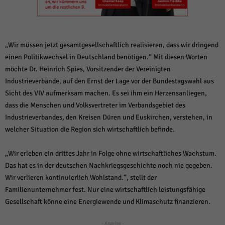
weitere Informationen anzeigen lassen und so nur bestimmte Cookies
auswählen.
Alle akzeptieren
Speichern und weiter
„Wir müssen jetzt gesamtgesellschaftlich realisieren, dass wir dringend
Zurück
einen Politikwechsel in Deutschland benötigen.“ Mit diesen Worten
Datenschutzeinstellungen
möchte Dr. Heinrich Spies, Vorsitzender der Vereinigten
Essenziell (1)
Industrieverbände, auf den Ernst der Lage vor der Bundestagswahl aus
Essenzielle Cookies ermöglichen grundlegende Funktionen und sind für die
Sicht des VIV aufmerksam machen. Es sei ihm ein Herzensanliegen,
einwandfreie Funktion der Website erforderlich.
dass die Menschen und Volksvertreter im Verbandsgebiet des
Cookie-Informationen anzeigen
Industrieverbandes, den Kreisen Düren und Euskirchen, verstehen, in
Sta
Statistiken (1)
welcher Situation die Region sich wirtschaftlich befinde.
Statistik Cookies erfassen Informationen anonym. Diese Informationen helfen
„Wir erleben ein drittes Jahr in Folge ohne wirtschaftliches Wachstum.
uns zu verstehen, wie unsere Besucher unsere Website nutzen.
Das hat es in der deutschen Nachkriegsgeschichte noch nie gegeben.
Cookie-Informationen anzeigen
Wir verlieren kontinuierlich Wohlstand.“, stellt der
Mar
Familienunternehmer fest. Nur eine wirtschaftlich leistungsfähige
Marketing (1)
Gesellschaft könne eine Energiewende und Klimaschutz finanzieren.
Marketing-Cookies werden von Drittanbietern oder Publishern verwendet,
um personalisierte Werbung anzuzeigen. Sie tun dies, indem sie Besucher
- Anzeige -