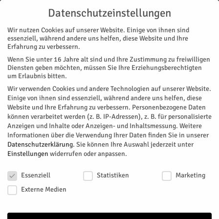
Datenschutzeinstellungen
Wir nutzen Cookies auf unserer Website. Einige von ihnen sind
essenziell, während andere uns helfen, diese Website und Ihre
Erfahrung zu verbessern.
Wenn Sie unter 16 Jahre alt sind und Ihre Zustimmung zu freiwilligen
Start
Nachrichten
Region
Kritischer Blick der VIV
Diensten geben möchten, müssen Sie Ihre Erziehungsberechtigten
NACHRICHTEN
REGION
MAGAZIN
ZUKUNFT & WIRTSCHAFT
um Erlaubnis bitten.
Kritischer Blick der VIV
Wir verwenden Cookies und andere Technologien auf unserer Website.
Einige von ihnen sind essenziell, während andere uns helfen, diese
Website und Ihre Erfahrung zu verbessern.
Personenbezogene Daten
Von
HERZOG Redaktion
-
Februar 14, 2025
207
0
können verarbeitet werden (z. B. IP-Adressen), z. B. für personalisierte
Anzeigen und Inhalte oder Anzeigen- und Inhaltsmessung.
Weitere
Facebook
Twitter
Informationen über die Verwendung Ihrer Daten finden Sie in unserer
Datenschutzerklärung
.
Sie können Ihre Auswahl jederzeit unter
Einstellungen
widerrufen oder anpassen.
Datenschutzeinstellungen
Essenziell
Statistiken
Marketing
Externe Medien