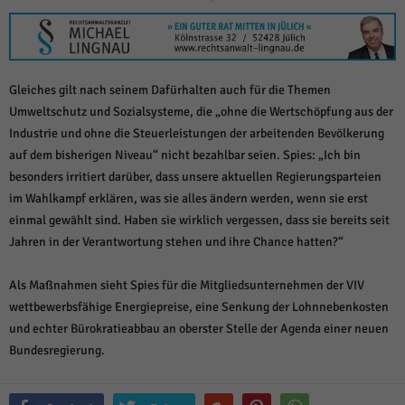
über Websites hinweg verfolgen.
Cookie-Informationen anzeigen
Ext
Externe Medien (6)
Gleiches gilt nach seinem Dafürhalten auch für die Themen
Inhalte von Videoplattformen und Social-Media-Plattformen werden
standardmäßig blockiert. Wenn Cookies von externen Medien akzeptiert
Umweltschutz und Sozialsysteme, die „ohne die Wertschöpfung aus der
werden, bedarf der Zugriff auf diese Inhalte keiner manuellen Einwilligung
Industrie und ohne die Steuerleistungen der arbeitenden Bevölkerung
mehr.
auf dem bisherigen Niveau“ nicht bezahlbar seien. Spies: „Ich bin
Cookie-Informationen anzeigen
besonders irritiert darüber, dass unsere aktuellen Regierungsparteien
Datenschutzerklärung
Impressum
powered by Borlabs Cookie
im Wahlkampf erklären, was sie alles ändern werden, wenn sie erst
einmal gewählt sind. Haben sie wirklich vergessen, dass sie bereits seit
Jahren in der Verantwortung stehen und ihre Chance hatten?“
Als Maßnahmen sieht Spies für die Mitgliedsunternehmen der VIV
wettbewerbsfähige Energiepreise, eine Senkung der Lohnnebenkosten
und echter Bürokratieabbau an oberster Stelle der Agenda einer neuen
Bundesregierung.