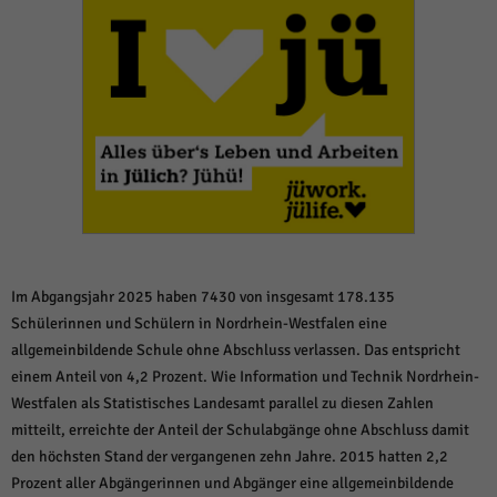
weitere Informationen anzeigen lassen und so nur bestimmte Cookies
auswählen.
Alle akzeptieren
Speichern und weiter
Zurück
Datenschutzeinstellungen
Essenziell (1)
Essenzielle Cookies ermöglichen grundlegende Funktionen und sind für die
einwandfreie Funktion der Website erforderlich.
Cookie-Informationen anzeigen
Sta
Statistiken (1)
Im Abgangsjahr 2025 haben 7430 von insgesamt 178.135
Schülerinnen und Schülern in Nordrhein-Westfalen eine
Statistik Cookies erfassen Informationen anonym. Diese Informationen helfen
uns zu verstehen, wie unsere Besucher unsere Website nutzen.
allgemeinbildende Schule ohne Abschluss verlassen. Das entspricht
einem Anteil von 4,2 Prozent. Wie Information und Technik Nordrhein-
Cookie-Informationen anzeigen
Westfalen als Statistisches Landesamt parallel zu diesen Zahlen
Mar
Marketing (1)
mitteilt, erreichte der Anteil der Schulabgänge ohne Abschluss damit
den höchsten Stand der vergangenen zehn Jahre. 2015 hatten 2,2
Marketing-Cookies werden von Drittanbietern oder Publishern verwendet,
um personalisierte Werbung anzuzeigen. Sie tun dies, indem sie Besucher
Prozent aller Abgängerinnen und Abgänger eine allgemeinbildende