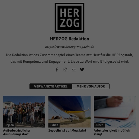
HERZOG Redaktion
https://www.herzog-magazin.de
Die Redaktion ist das Zusammenspiel eines Teams mit Herz für die HERZogstadt,
das mit Kompetenz und Engagement, Liebe zu Wort und Bild gespeist wird.
VERWANDTE ARTIKEL
MEHR VOM AUTOR
Region
Jülich
Jülich
Außerbetrieblicher
Zeppelin ist auf Messfahrt
Arbeitslosigkeit in Jülich
Ausbildungsstart
steigt