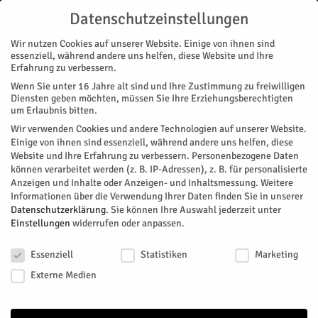
Datenschutzeinstellungen
Wir nutzen Cookies auf unserer Website. Einige von ihnen sind
essenziell, während andere uns helfen, diese Website und Ihre
Erfahrung zu verbessern.
Wenn Sie unter 16 Jahre alt sind und Ihre Zustimmung zu freiwilligen
Start
Nachrichten
Mehr Abgänge ohne Abschluss
Diensten geben möchten, müssen Sie Ihre Erziehungsberechtigten
NACHRICHTEN
REGION
MAGAZIN
SCHULE
ZUKUNFT & WIRTSCHAFT
um Erlaubnis bitten.
Mehr Abgänge ohne Abschluss
Wir verwenden Cookies und andere Technologien auf unserer Website.
Einige von ihnen sind essenziell, während andere uns helfen, diese
Website und Ihre Erfahrung zu verbessern.
Personenbezogene Daten
Laut Statistischem Landesamt für Nordrhein-Westfalen war
können verarbeitet werden (z. B. IP-Adressen), z. B. für personalisierte
die Zahl der Schulabgänge ohne Abschluss im letzten Jahr auf
Anzeigen und Inhalte oder Anzeigen- und Inhaltsmessung.
Weitere
einem Zehnjahreshöchststand. 2025 seien 7430,
Informationen über die Verwendung Ihrer Daten finden Sie in unserer
beziehungsweise 4,2 Prozent, der abgehenden Schülerinnen
Datenschutzerklärung
.
Sie können Ihre Auswahl jederzeit unter
Einstellungen
widerrufen oder anpassen.
und Schüler in diese Kategorie gefallen. Der Anteil sei im
Vergleich zu 2015 um 2 Prozentpunkte gestiegen. Ein neuer
Datenschutzeinstellungen
Artikel gebe einen genaueren Einblick in die Entwicklung.
Essenziell
Statistiken
Marketing
Externe Medien
Von
HERZOG Redaktion
-
Mai 19, 2026
83
0
Facebook
Twitter