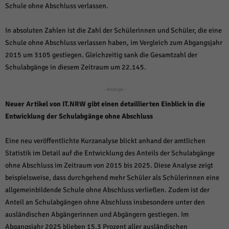
über Websites hinweg verfolgen.
Schule ohne Abschluss verlassen.
Cookie-Informationen anzeigen
In absoluten Zahlen ist die Zahl der Schülerinnen und Schüler, die eine
Ext
Externe Medien (6)
Schule ohne Abschluss verlassen haben, im Vergleich zum Abgangsjahr
Inhalte von Videoplattformen und Social-Media-Plattformen werden
2015 um 3105 gestiegen. Gleichzeitig sank die Gesamtzahl der
standardmäßig blockiert. Wenn Cookies von externen Medien akzeptiert
Schulabgänge in diesem Zeitraum um 22.145.
werden, bedarf der Zugriff auf diese Inhalte keiner manuellen Einwilligung
mehr.
- Anzeige -
Cookie-Informationen anzeigen
Neuer Artikel von IT.NRW gibt einen detaillierten Einblick in die
Datenschutzerklärung
Impressum
powered by Borlabs Cookie
Entwicklung der Schulabgänge ohne Abschluss
Eine neu veröffentlichte Kurzanalyse blickt anhand der amtlichen
Statistik im Detail auf die Entwicklung des Anteils der Schulabgänge
ohne Abschluss im Zeitraum von 2015 bis 2025. Diese Analyse zeigt
beispielsweise, dass durchgehend mehr Schüler als Schülerinnen eine
allgemeinbildende Schule ohne Abschluss verließen. Zudem ist der
Anteil an Schulabgängen ohne Abschluss insbesondere unter den
ausländischen Abgängerinnen und Abgängern gestiegen. Im
Abgangsjahr 2025 blieben 15,3 Prozent aller ausländischen