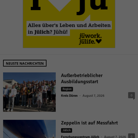
NEUSTE NACHRICHTEN
Außerbetrieblicher
Ausbildungsstart
Region
-
0
Kreis Düren
August 7, 2026
Zeppelin ist auf Messfahrt
Jülich
-
0
Forschungszentrum Jülich
August 7, 2026