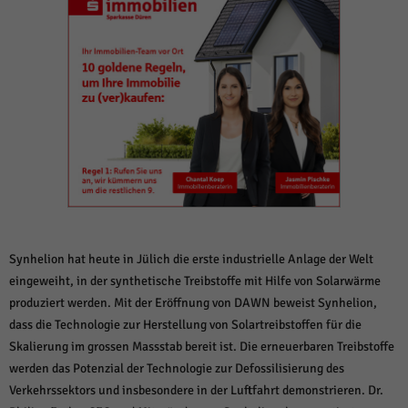
weitere Informationen anzeigen lassen und so nur bestimmte Cookies
auswählen.
Alle akzeptieren
Speichern und weiter
Zurück
Datenschutzeinstellungen
Essenziell (1)
Essenzielle Cookies ermöglichen grundlegende Funktionen und sind für die
einwandfreie Funktion der Website erforderlich.
Cookie-Informationen anzeigen
Sta
Statistiken (1)
Synhelion hat heute in Jülich die erste industrielle Anlage der Welt
Statistik Cookies erfassen Informationen anonym. Diese Informationen helfen
eingeweiht, in der synthetische Treibstoffe mit Hilfe von Solarwärme
uns zu verstehen, wie unsere Besucher unsere Website nutzen.
produziert werden. Mit der Eröffnung von DAWN beweist Synhelion,
Cookie-Informationen anzeigen
dass die Technologie zur Herstellung von Solartreibstoffen für die
Mar
Marketing (1)
Skalierung im grossen Massstab bereit ist. Die erneuerbaren Treibstoffe
werden das Potenzial der Technologie zur Defossilisierung des
Marketing-Cookies werden von Drittanbietern oder Publishern verwendet,
Verkehrssektors und insbesondere in der Luftfahrt demonstrieren. Dr.
um personalisierte Werbung anzuzeigen. Sie tun dies, indem sie Besucher