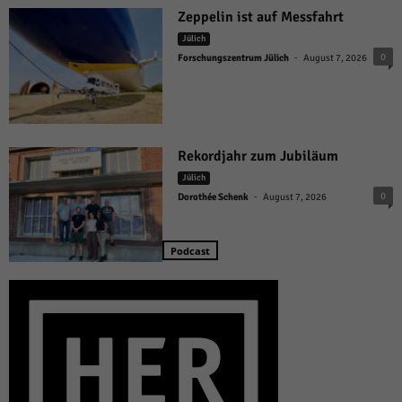
Zeppelin ist auf Messfahrt
Jülich
-
0
Forschungszentrum Jülich
August 7, 2026
Rekordjahr zum Jubiläum
Jülich
-
0
Dorothée Schenk
August 7, 2026
Podcast