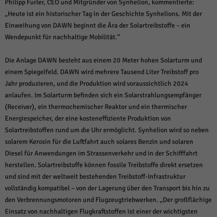
über Websites hinweg verfolgen.
Philipp Furler, CEO und Mitgründer von Synhelion, kommentierte:
„Heute ist ein historischer Tag in der Geschichte Synhelions. Mit der
Cookie-Informationen anzeigen
Einweihung von DAWN beginnt die Ära der Solartreibstoffe – ein
Ext
Externe Medien (6)
Wendepunkt für nachhaltige Mobilität.“
Inhalte von Videoplattformen und Social-Media-Plattformen werden
standardmäßig blockiert. Wenn Cookies von externen Medien akzeptiert
Die Anlage DAWN besteht aus einem 20 Meter hohen Solarturm und
werden, bedarf der Zugriff auf diese Inhalte keiner manuellen Einwilligung
einem Spiegelfeld. DAWN wird mehrere Tausend Liter Treibstoff pro
mehr.
Jahr produzieren, und die Produktion wird voraussichtlich 2024
Cookie-Informationen anzeigen
anlaufen. Im Solarturm befinden sich ein Solarstrahlungsempfänger
Datenschutzerklärung
Impressum
powered by Borlabs Cookie
(Receiver), ein thermochemischer Reaktor und ein thermischer
Energiespeicher, der eine kosteneffiziente Produktion von
Solartreibstoffen rund um die Uhr ermöglicht. Synhelion wird so neben
solarem Kerosin für die Luftfahrt auch solares Benzin und solaren
Diesel für Anwendungen im Strassenverkehr und in der Schifffahrt
herstellen. Solartreibstoffe können fossile Treibstoffe direkt ersetzen
und sind mit der weltweit bestehenden Treibstoff-Infrastruktur
vollständig kompatibel – von der Lagerung über den Transport bis hin zu
den Verbrennungsmotoren und Flugzeugtriebwerken. „Der großflächige
Einsatz von nachhaltigen Flugkraftstoffen ist einer der wichtigsten