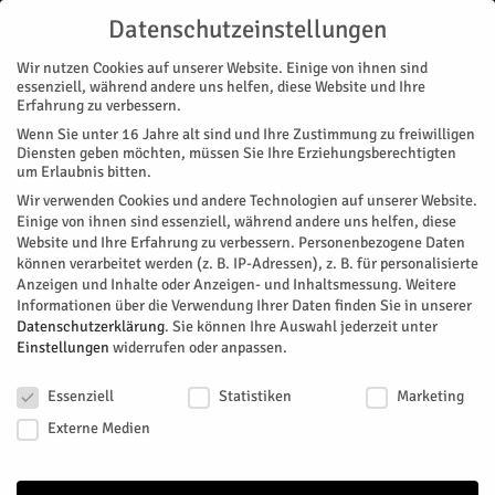
Datenschutzeinstellungen
Wir nutzen Cookies auf unserer Website. Einige von ihnen sind
essenziell, während andere uns helfen, diese Website und Ihre
Erfahrung zu verbessern.
Wenn Sie unter 16 Jahre alt sind und Ihre Zustimmung zu freiwilligen
Start
Stadtteile
Jülich
„Meilenstein für die Verkehrswende“
Diensten geben möchten, müssen Sie Ihre Erziehungsberechtigten
STADTTEILE
JÜLICH
MAGAZIN
ZUKUNFT & WIRTSCHAFT
um Erlaubnis bitten.
„Meilenstein für die Verkehrswende“
Wir verwenden Cookies und andere Technologien auf unserer Website.
Einige von ihnen sind essenziell, während andere uns helfen, diese
Website und Ihre Erfahrung zu verbessern.
Personenbezogene Daten
Eröffnung der weltweit ersten industrielle Anlage zur
können verarbeitet werden (z. B. IP-Adressen), z. B. für personalisierte
Produktion von Solartreibstoffen im Brainergy Park Jülich. Die
Anzeigen und Inhalte oder Anzeigen- und Inhaltsmessung.
Weitere
Einweihung von DAWN fand anlässlich der
Informationen über die Verwendung Ihrer Daten finden Sie in unserer
Sommersonnenwende am 20. Juni statt. Namhafte
Datenschutzerklärung
.
Sie können Ihre Auswahl jederzeit unter
Einstellungen
widerrufen oder anpassen.
Vertreterinnen und Vertreter aus Industrie und Politik
wohnten den Feierlichkeiten bei und besichtigten die neue
Datenschutzeinstellungen
Solartreibstoff-Anlage.
Essenziell
Statistiken
Marketing
Externe Medien
Von
HERZOG Redaktion
-
Juni 20, 2024
241
0
Facebook
Twitter