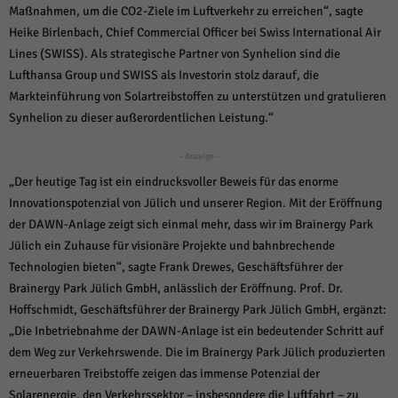
Maßnahmen, um die CO2-Ziele im Luftverkehr zu erreichen“, sagte
Heike Birlenbach, Chief Commercial Officer bei Swiss International Air
Lines (SWISS). Als strategische Partner von Synhelion sind die
Lufthansa Group und SWISS als Investorin stolz darauf, die
Markteinführung von Solartreibstoffen zu unterstützen und gratulieren
Synhelion zu dieser außerordentlichen Leistung.“
- Anzeige -
„Der heutige Tag ist ein eindrucksvoller Beweis für das enorme
Innovationspotenzial von Jülich und unserer Region. Mit der Eröffnung
der DAWN-Anlage zeigt sich einmal mehr, dass wir im Brainergy Park
Jülich ein Zuhause für visionäre Projekte und bahnbrechende
Technologien bieten“, sagte Frank Drewes, Geschäftsführer der
Brainergy Park Jülich GmbH, anlässlich der Eröffnung. Prof. Dr.
Hoffschmidt, Geschäftsführer der Brainergy Park Jülich GmbH, ergänzt:
„Die Inbetriebnahme der DAWN-Anlage ist ein bedeutender Schritt auf
dem Weg zur Verkehrswende. Die im Brainergy Park Jülich produzierten
erneuerbaren Treibstoffe zeigen das immense Potenzial der
Solarenergie, den Verkehrssektor – insbesondere die Luftfahrt – zu