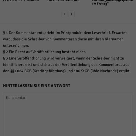
Fast 20 Jahre Spielfreude
Lazarus mit Sternchen
Zweimal „Künstlergespräche
am Freitag“
§ 1 Der Kommentar entspricht im Printprodukt dem Leserbrief. Erwartet
wird, dass die Schreiber von Kommentaren diese mit ihren Klarnamen
unterzeichnen.
§ 2 Ein Recht auf Veröffentlichung besteht nicht.
§ 3 Eine Veröffentlichung wird verweigert, wenn der Schreiber nicht zu
identifizieren ist und sich aus der Veröffentlichung des Kommentares aus
den §§< 824 BGB (Kreditgefährdung) und 186 StGB (üble Nachrede) ergibt.
HINTERLASSEN SIE EINE ANTWORT