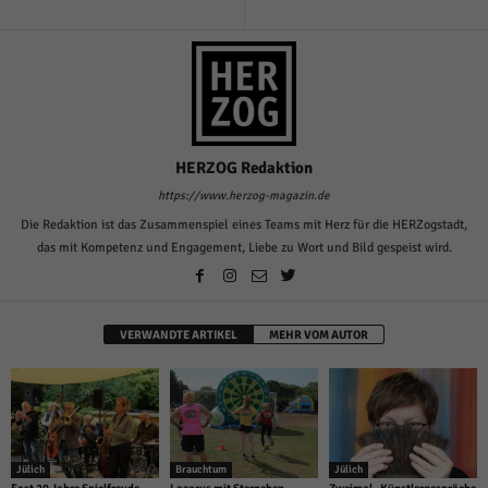
über Websites hinweg verfolgen.
Cookie-Informationen anzeigen
Ext
Externe Medien (6)
Inhalte von Videoplattformen und Social-Media-Plattformen werden
standardmäßig blockiert. Wenn Cookies von externen Medien akzeptiert
werden, bedarf der Zugriff auf diese Inhalte keiner manuellen Einwilligung
HERZOG Redaktion
mehr.
https://www.herzog-magazin.de
Cookie-Informationen anzeigen
Die Redaktion ist das Zusammenspiel eines Teams mit Herz für die HERZogstadt,
Datenschutzerklärung
Impressum
powered by Borlabs Cookie
das mit Kompetenz und Engagement, Liebe zu Wort und Bild gespeist wird.
VERWANDTE ARTIKEL
MEHR VOM AUTOR
Jülich
Brauchtum
Jülich