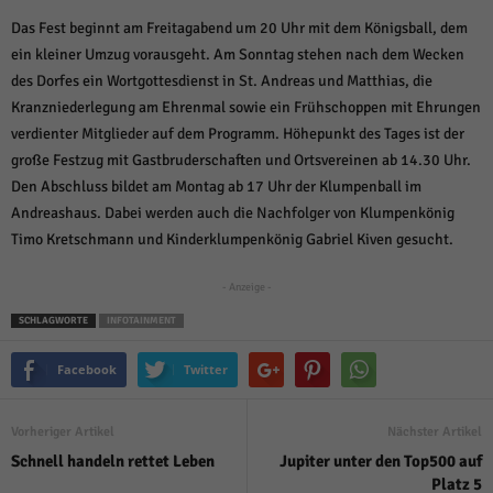
weitere Informationen anzeigen lassen und so nur bestimmte Cookies
auswählen.
Das Fest beginnt am Freitagabend um 20 Uhr mit dem Königsball, dem
ein kleiner Umzug vorausgeht. Am Sonntag stehen nach dem Wecken
Alle akzeptieren
Speichern und weiter
des Dorfes ein Wortgottesdienst in St. Andreas und Matthias, die
Kranzniederlegung am Ehrenmal sowie ein Frühschoppen mit Ehrungen
Zurück
verdienter Mitglieder auf dem Programm. Höhepunkt des Tages ist der
Datenschutzeinstellungen
Essenziell (1)
große Festzug mit Gastbruderschaften und Ortsvereinen ab 14.30 Uhr.
Den Abschluss bildet am Montag ab 17 Uhr der Klumpenball im
Essenzielle Cookies ermöglichen grundlegende Funktionen und sind für die
einwandfreie Funktion der Website erforderlich.
Andreashaus. Dabei werden auch die Nachfolger von Klumpenkönig
Timo Kretschmann und Kinderklumpenkönig Gabriel Kiven gesucht.
Cookie-Informationen anzeigen
Sta
Statistiken (1)
- Anzeige -
SCHLAGWORTE
INFOTAINMENT
Statistik Cookies erfassen Informationen anonym. Diese Informationen helfen
uns zu verstehen, wie unsere Besucher unsere Website nutzen.
Facebook
Twitter
Cookie-Informationen anzeigen
Mar
Marketing (1)
Vorheriger Artikel
Nächster Artikel
Marketing-Cookies werden von Drittanbietern oder Publishern verwendet,
Schnell handeln rettet Leben
Jupiter unter den Top500 auf
um personalisierte Werbung anzuzeigen. Sie tun dies, indem sie Besucher
Platz 5