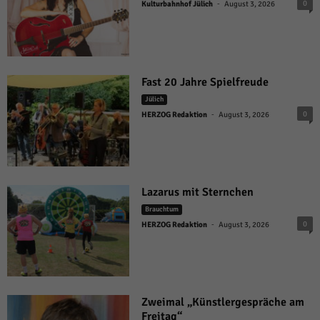
-
0
Kulturbahnhof Jülich
August 3, 2026
Fast 20 Jahre Spielfreude
Jülich
-
0
HERZOG Redaktion
August 3, 2026
Lazarus mit Sternchen
Brauchtum
-
0
HERZOG Redaktion
August 3, 2026
Zweimal „Künstlergespräche am
Freitag“