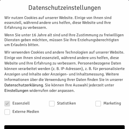
Datenschutzeinstellungen
Wir nutzen Cookies auf unserer Website. Einige von ihnen sind
essenziell, während andere uns helfen, diese Website und Ihre
Erfahrung zu verbessern.
Wenn Sie unter 16 Jahre alt sind und Ihre Zustimmung zu freiwilligen
Start
Nachrichten
Brauchtum
Lich-Steinstraße drei Tage in Schützenhand
Diensten geben möchten, müssen Sie Ihre Erziehungsberechtigten
NACHRICHTEN
BRAUCHTUM
STADTTEILE
LICH-STEINSTRASS
MAGAZIN
um Erlaubnis bitten.
VEREINE
Wir verwenden Cookies und andere Technologien auf unserer Website.
Lich-Steinstraße drei Tage in
Einige von ihnen sind essenziell, während andere uns helfen, diese
Website und Ihre Erfahrung zu verbessern.
Personenbezogene Daten
Schützenhand
können verarbeitet werden (z. B. IP-Adressen), z. B. für personalisierte
Anzeigen und Inhalte oder Anzeigen- und Inhaltsmessung.
Weitere
Informationen über die Verwendung Ihrer Daten finden Sie in unserer
Von
HERZOG Redaktion
-
Juni 24, 2026
222
0
Datenschutzerklärung
.
Sie können Ihre Auswahl jederzeit unter
Einstellungen
widerrufen oder anpassen.
Facebook
Twitter
Datenschutzeinstellungen
Essenziell
Statistiken
Marketing
Externe Medien