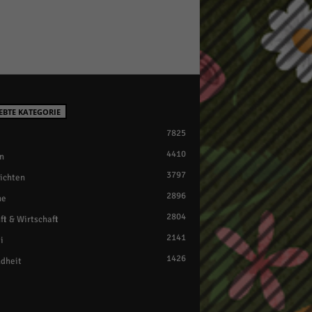
EBTE KATEGORIE
7825
4410
n
3797
ichten
2896
ne
2804
ft & Wirtschaft
2141
i
1426
dheit