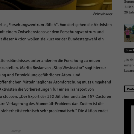
Sommer
schutzeinstellungen
Jülich
enziell (1)
20 Jah
Foto: pixabay
zielle Cookies ermöglichen grundlegende Funktionen und sind für die einwandfreie
elle „Forschungszentrum Jülich“. Von dort gehen die Aktivisten
ion der Website erforderlich.
mit einem Zwischenstopp vor dem Forschungszentrum und
Cookie-Informationen anzeigen
dieser Aktion wollen sie kurz vor der Bundestagswahl ein
istiken (1)
Brauc
stik Cookies erfassen Informationen anonym. Diese Informationen helfen uns zu verste
„In de
 Aktionsbündnisses unter anderem die Forschung zu neuen
nsere Besucher unsere Website nutzen.
unter 
ustellen. Marita Boslar von „Stop Westcastor“ sagt hierzu:
Cookie-Informationen anzeigen
Lazaru
hung und Entwicklung gefährlicher Atom- und
keting (1)
 öffentlichen Mitteln jeglicher Atomforschung muss umgehend
ktivisten die Vorbereitungen für einen Transport von
Pod
ting-Cookies werden von Drittanbietern oder Publishern verwendet, um personalisie
 stoppen. „Der Export der 152 Jülicher und aller 457 Castoren
ng anzuzeigen. Sie tun dies, indem sie Besucher über Websites hinweg verfolgen.
ure Verlagerung des Atommüll-Problems dar. Zudem ist die
Cookie-Informationen anzeigen
sicherheitstechnisch sehr problematisch.“ Die Aktion endet
erne Medien (6)
te von Videoplattformen und Social-Media-Plattformen werden standardmäßig blocki
- Anzeige -
Cookies von externen Medien akzeptiert werden, bedarf der Zugriff auf diese Inhalte