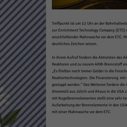
Daten
Ess
Essen
Treffpunkt ist um 12 Uhr an der Bahnhaltest
Funkt
zur Enrichment Technology Company (ETC) 
anschließender Mahnwache vor dem ETC. Mit 
Stat
deutliches Zeichen setzen.
Stati
In ihrem Aufruf fordern die Aktivisten des
wie u
Reaktoren und zu neuem AKW-Brennstoff einz
„Es fließen noch immer Gelder in die Forsc
Mar
Reaktortechnologien. Die Finanzierung mit
gestoppt werden.“ Des Weiteren fordern die A
Marke
Atommüll aus Jülich und Ahaus in die USA zu
Werbu
mit Kugelbrennelementen stellt eine sehr te
Aufarbeitung der Brennelemente in den USA 
Ext
mit einer Mahnwache vor dem ETC.
Inhal
Wenn 