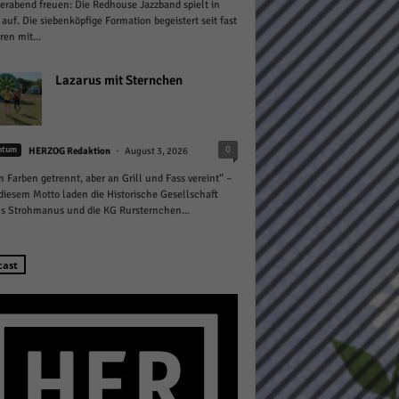
abend freuen: Die Redhouse Jazzband spielt in
 auf. Die siebenköpfige Formation begeistert seit fast
ren mit...
Lazarus mit Sternchen
Statistiken
-
0
htum
HERZOG Redaktion
August 3, 2026
hen,
n Farben getrennt, aber an Grill und Fass vereint“ –
diesem Motto laden die Historische Gesellschaft
s Strohmanus und die KG Rursternchen...
Marketing
cast
rte
Externe Medien
ert.