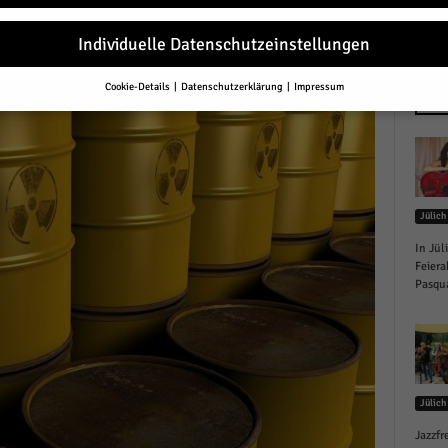
r
Individuelle Datenschutzeinstellungen
Cookie-Details
Datenschutzerklärung
Impressum
Datenschutzeinstellungen
NEU
Sie unter 16 Jahre alt sind und Ihre Zustimmung zu freiwilligen Diensten 
en, müssen Sie Ihre Erziehungsberechtigten um Erlaubnis bitten.
erwenden Cookies und andere Technologien auf unserer Website. Einige von
essenziell, während andere uns helfen, diese Website und Ihre Erfahrung zu
Jülich
ssern.
Personenbezogene Daten können verarbeitet werden (z. B. IP-Adresse
r personalisierte Anzeigen und Inhalte oder Anzeigen- und Inhaltsmessung.
In Jül
re Informationen über die Verwendung Ihrer Daten finden Sie in unserer
Feiera
schutzerklärung
.
Pasqua
finden Sie eine Übersicht über alle verwendeten Cookies. Sie können Ihre
lligung zu ganzen Kategorien geben oder sich weitere Informationen anzei
n und so nur bestimmte Cookies auswählen.
le akzeptieren
Jülich
eichern und weiter
Jazzfr