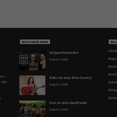
NOCH MEHR NEWS
BELI
Jülich
Hofgezwitscher#45
Regio
August 3, 2026
Nachr
Verei
r's
KuBa mit einer Note Country
 alle
Zukun
August 3, 2026
Polize
Gesun
e
Fast 20 Jahre Spielfreude
August 3, 2026