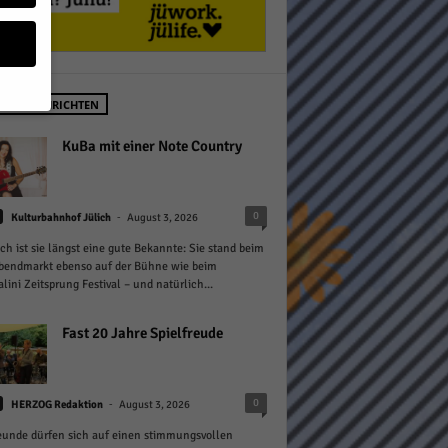
STE NACHRICHTEN
geben
KuBa mit einer Note Country
 ihnen
-
0
Kulturbahnhof Jülich
August 3, 2026
n), z.
ich ist sie längst eine gute Bekannte: Sie stand beim
bendmarkt ebenso auf der Bühne wie beim
lini Zeitsprung Festival – und natürlich...
gen
Fast 20 Jahre Spielfreude
Zurück
-
0
HERZOG Redaktion
August 3, 2026
eunde dürfen sich auf einen stimmungsvollen