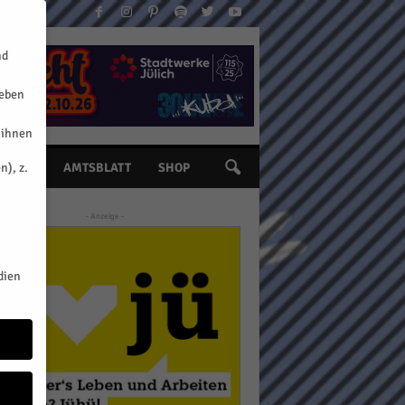
nd
geben
 ihnen
n), z.
INE
AMTSBLATT
SHOP
- Anzeige -
dien