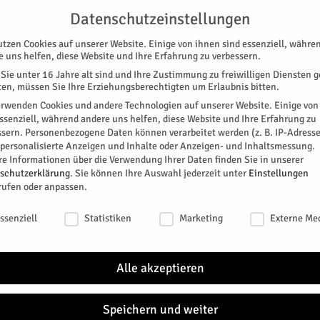
G
UNTERSTÜTZEN
KONTAKT
DATENSCHUTZ
IMPRESSUM
Datenschutzeinstellungen
utzen Cookies auf unserer Website. Einige von ihnen sind essenziell, währe
e uns helfen, diese Website und Ihre Erfahrung zu verbessern.
Sie unter 16 Jahre alt sind und Ihre Zustimmung zu freiwilligen Diensten 
en, müssen Sie Ihre Erziehungsberechtigten um Erlaubnis bitten.
erwenden Cookies und andere Technologien auf unserer Website. Einige von
essenziell, während andere uns helfen, diese Website und Ihre Erfahrung zu
ssern.
Personenbezogene Daten können verarbeitet werden (z. B. IP-Adresse
SPEZIAL
E-PAPER
KINO
GALERIE
TERM
r personalisierte Anzeigen und Inhalte oder Anzeigen- und Inhaltsmessung.
re Informationen über die Verwendung Ihrer Daten finden Sie in unserer
schutzerklärung
.
Sie können Ihre Auswahl jederzeit unter
Einstellungen
rufen oder anpassen.
tomkraft
schutzeinstellungen
ssenziell
Statistiken
Marketing
Externe Me
r ...“ – unter diesem Motto steht die Aktion des
tag, 18. September, in Jülich.
Alle akzeptieren
16
0
Speichern und weiter