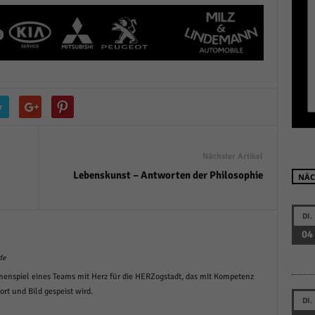
r manuellen Einwilligung mehr.
Cookie-Informationen anzeigen
Datenschutzerklärung
Im
red by Borlabs Cookie
r
Nächster Artikel
Lebenskunst – Antworten der Philosophie
NÄC
DI.
04
de
menspiel eines Teams mit Herz für die HERZogstadt, das mit Kompetenz
t und Bild gespeist wird.
DI.