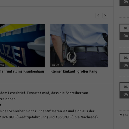
04
DI.
04
DI.
04
ten
Jülich
fahrunfall ins Krankenhaus
Kleiner Einkauf, großer Fang
DI.
dem Leserbrief. Erwartet wird, dass die Schreiber von
04
rzeichnen.
t.
 der Schreiber nicht zu identifizieren ist und sich aus der
Mehr 
< 824 BGB (Kreditgefährdung) und 186 StGB (üble Nachrede)