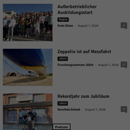
Außerbetrieblicher
Ausbildungsstart
Region
-
0
Kreis Düren
August 7, 2026
Zeppelin ist auf Messfahrt
Jülich
-
0
Forschungszentrum Jülich
August 7, 2026
Rekordjahr zum Jubiläum
Jülich
-
0
Dorothée Schenk
August 7, 2026
Podcast