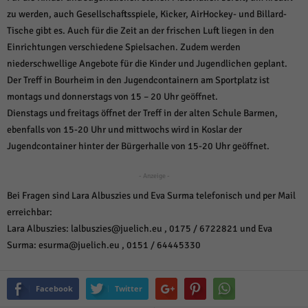
weitere Informationen anzeigen lassen und so nur bestimmte Cookies
zu werden, auch Gesellschaftsspiele, Kicker, AirHockey- und Billard-
auswählen.
Tische gibt es. Auch für die Zeit an der frischen Luft liegen in den
Alle akzeptieren
Speichern und weiter
Einrichtungen verschiedene Spielsachen. Zudem werden
niederschwellige Angebote für die Kinder und Jugendlichen geplant.
Zurück
Der Treff in Bourheim in den Jugendcontainern am Sportplatz ist
Datenschutzeinstellungen
montags und donnerstags von 15 – 20 Uhr geöffnet.
Essenziell (1)
Dienstags und freitags öffnet der Treff in der alten Schule Barmen,
Essenzielle Cookies ermöglichen grundlegende Funktionen und sind für die
ebenfalls von 15-20 Uhr und mittwochs wird in Koslar der
einwandfreie Funktion der Website erforderlich.
Jugendcontainer hinter der Bürgerhalle von 15-20 Uhr geöffnet.
Cookie-Informationen anzeigen
Sta
Statistiken (1)
- Anzeige -
Bei Fragen sind Lara Albuszies und Eva Surma telefonisch und per Mail
Statistik Cookies erfassen Informationen anonym. Diese Informationen helfen
erreichbar:
uns zu verstehen, wie unsere Besucher unsere Website nutzen.
Lara Albuszies: lalbuszies@juelich.eu , 0175 / 6722821 und Eva
Cookie-Informationen anzeigen
Surma: esurma@juelich.eu , 0151 / 64445330
Mar
Marketing (1)
Marketing-Cookies werden von Drittanbietern oder Publishern verwendet,
Facebook
Twitter
um personalisierte Werbung anzuzeigen. Sie tun dies, indem sie Besucher