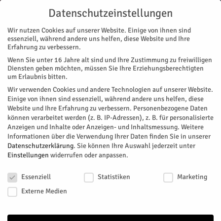
Datenschutzeinstellungen
Wir nutzen Cookies auf unserer Website. Einige von ihnen sind
essenziell, während andere uns helfen, diese Website und Ihre
Erfahrung zu verbessern.
Wenn Sie unter 16 Jahre alt sind und Ihre Zustimmung zu freiwilligen
Start
Stadtteile
Barmen
Endlich wieder offen
Diensten geben möchten, müssen Sie Ihre Erziehungsberechtigten
STADTTEILE
BARMEN
BOURHEIM
JÜLICH
KOSLAR
NACHRICHTEN
RATHAUS
um Erlaubnis bitten.
Endlich wieder offen
Wir verwenden Cookies und andere Technologien auf unserer Website.
Einige von ihnen sind essenziell, während andere uns helfen, diese
Website und Ihre Erfahrung zu verbessern.
Personenbezogene Daten
An den Standorten Koslar, Barmen und Bourheim sind die
können verarbeitet werden (z. B. IP-Adressen), z. B. für personalisierte
Kinder- und Jugendtreffs wieder geöffnet, teilt die Stadt
Anzeigen und Inhalte oder Anzeigen- und Inhaltsmessung.
Weitere
Jülich mit.
Informationen über die Verwendung Ihrer Daten finden Sie in unserer
Datenschutzerklärung
.
Sie können Ihre Auswahl jederzeit unter
Von
HERZOG Redaktion
-
Februar 5, 2025
294
0
Einstellungen
widerrufen oder anpassen.
Datenschutzeinstellungen
Facebook
Twitter
Essenziell
Statistiken
Marketing
Externe Medien