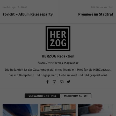
über Websites hinweg verfolgen.
Vorheriger Artikel
Nächster Artikel
Cookie-Informationen anzeigen
Töricht – Album Releaseparty
Premiere im Stadtrat
Ext
Externe Medien (6)
Inhalte von Videoplattformen und Social-Media-Plattformen werden
standardmäßig blockiert. Wenn Cookies von externen Medien akzeptiert
werden, bedarf der Zugriff auf diese Inhalte keiner manuellen Einwilligung
mehr.
Cookie-Informationen anzeigen
Datenschutzerklärung
Impressum
HERZOG Redaktion
powered by Borlabs Cookie
https://www.herzog-magazin.de
Die Redaktion ist das Zusammenspiel eines Teams mit Herz für die HERZogstadt,
das mit Kompetenz und Engagement, Liebe zu Wort und Bild gespeist wird.
VERWANDTE ARTIKEL
MEHR VOM AUTOR