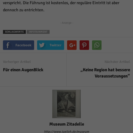
über Websites hinweg verfolgen.
verspricht. Die Führung ist kostenlos, der reguläre Eintritt ist aber
Cookie-Informationen anzeigen
dennoch zu entrichten.
Ext
Externe Medien (6)
- Anzeige -
Inhalte von Videoplattformen und Social-Media-Plattformen werden
SCHLAGWORTE
INFOTAINMENT
standardmäßig blockiert. Wenn Cookies von externen Medien akzeptiert
werden, bedarf der Zugriff auf diese Inhalte keiner manuellen Einwilligung
Facebook
Twitter
mehr.
Cookie-Informationen anzeigen
Vorheriger Artikel
Nächster Artikel
Datenschutzerklärung
Impressum
powered by Borlabs Cookie
Für einen AugenBlick
„Keine Region hat bessere
Voraussetzungen“
Museum Zitadelle
http://www.juelich.de/museum