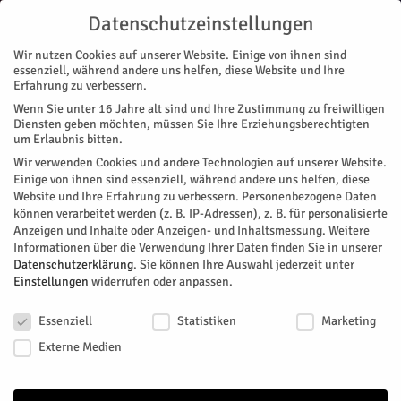
Datenschutzeinstellungen
Wir nutzen Cookies auf unserer Website. Einige von ihnen sind
essenziell, während andere uns helfen, diese Website und Ihre
Erfahrung zu verbessern.
Wenn Sie unter 16 Jahre alt sind und Ihre Zustimmung zu freiwilligen
Start
Stadtteile
Jülich
„Tierisch was los“ auf der Spurensuche
Diensten geben möchten, müssen Sie Ihre Erziehungsberechtigten
STADTTEILE
JÜLICH
MAGAZIN
KUNST & DESIGN
NACHRICHTEN
RATHAUS
um Erlaubnis bitten.
„Tierisch was los“ auf der
Wir verwenden Cookies und andere Technologien auf unserer Website.
Einige von ihnen sind essenziell, während andere uns helfen, diese
Spurensuche
Website und Ihre Erfahrung zu verbessern.
Personenbezogene Daten
können verarbeitet werden (z. B. IP-Adressen), z. B. für personalisierte
Anzeigen und Inhalte oder Anzeigen- und Inhaltsmessung.
Weitere
Der pensionierte Förster Rolf Zähringer zeigt in seinem Dialog
Informationen über die Verwendung Ihrer Daten finden Sie in unserer
sein Wissen über das Pflanzen- und Tierreich.
Datenschutzerklärung
.
Sie können Ihre Auswahl jederzeit unter
Einstellungen
widerrufen oder anpassen.
Von
Museum Zitadelle
-
September 13, 2023
272
0
Datenschutzeinstellungen
Essenziell
Statistiken
Marketing
Facebook
Twitter
Externe Medien