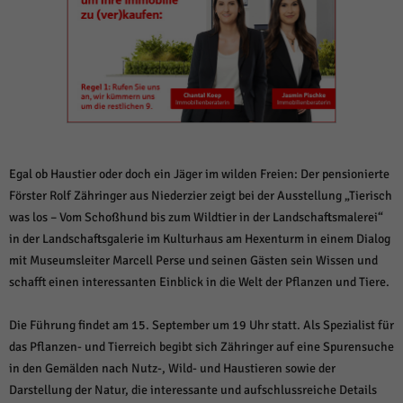
weitere Informationen anzeigen lassen und so nur bestimmte Cookies
auswählen.
Alle akzeptieren
Speichern und weiter
Zurück
Datenschutzeinstellungen
Essenziell (1)
Essenzielle Cookies ermöglichen grundlegende Funktionen und sind für die
einwandfreie Funktion der Website erforderlich.
Egal ob Haustier oder doch ein Jäger im wilden Freien: Der pensionierte
Förster Rolf Zähringer aus Niederzier zeigt bei der Ausstellung „Tierisch
Cookie-Informationen anzeigen
was los – Vom Schoßhund bis zum Wildtier in der Landschaftsmalerei“
Sta
Statistiken (1)
in der Landschaftsgalerie im Kulturhaus am Hexenturm in einem Dialog
mit Museumsleiter Marcell Perse und seinen Gästen sein Wissen und
Statistik Cookies erfassen Informationen anonym. Diese Informationen helfen
uns zu verstehen, wie unsere Besucher unsere Website nutzen.
schafft einen interessanten Einblick in die Welt der Pflanzen und Tiere.
Cookie-Informationen anzeigen
Die Führung findet am 15. September um 19 Uhr statt. Als Spezialist für
Mar
Marketing (1)
das Pflanzen- und Tierreich begibt sich Zähringer auf eine Spurensuche
in den Gemälden nach Nutz-, Wild- und Haustieren sowie der
Marketing-Cookies werden von Drittanbietern oder Publishern verwendet,
um personalisierte Werbung anzuzeigen. Sie tun dies, indem sie Besucher
Darstellung der Natur, die interessante und aufschlussreiche Details