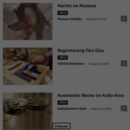
Nachts im Museum
Jülich
-
0
Museum Zitadelle
August 8, 2026
Begeisterung fürs Glas
Jülich
-
0
HERZOG Redaktion
August 8, 2026
Kommende Woche im KuBa-Kino
Jülich
-
0
Kulturbahnhof Jülich
August 8, 2026
Podcast