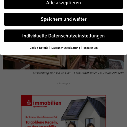
Alle akzeptieren
Speichern und weiter
Individuelle Datenschutzeinstellungen
Cookie-Details
Datenschutzerklärung
Impressum
Datenschutzeinstellungen
Wenn Sie unter 16 Jahre alt sind und Ihre Zustimmung zu freiwilligen
Diensten geben möchten, müssen Sie Ihre Erziehungsberechtigten
um Erlaubnis bitten.
Ausstellung Tierisch was los . Foto: Stadt Jülich / Museum Zitadelle
Wir verwenden Cookies und andere Technologien auf unserer Website.
- Anzeige -
Einige von ihnen sind essenziell, während andere uns helfen, diese
Website und Ihre Erfahrung zu verbessern.
Personenbezogene Daten
können verarbeitet werden (z. B. IP-Adressen), z. B. für personalisierte
Anzeigen und Inhalte oder Anzeigen- und Inhaltsmessung.
Weitere
Informationen über die Verwendung Ihrer Daten finden Sie in unserer
Datenschutzerklärung
.
Hier finden Sie eine Übersicht über alle verwendeten Cookies. Sie
können Ihre Einwilligung zu ganzen Kategorien geben oder sich