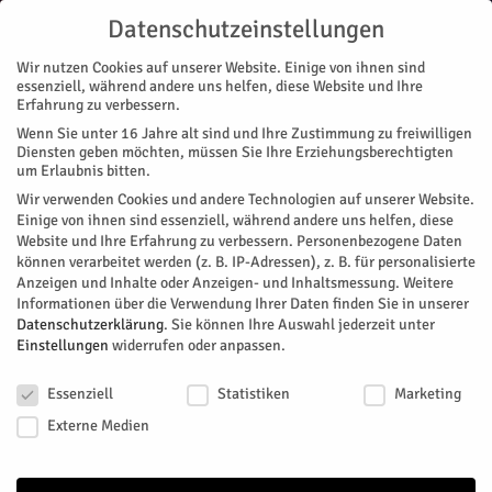
Datenschutzeinstellungen
Wir nutzen Cookies auf unserer Website. Einige von ihnen sind
essenziell, während andere uns helfen, diese Website und Ihre
Erfahrung zu verbessern.
Wenn Sie unter 16 Jahre alt sind und Ihre Zustimmung zu freiwilligen
Start
Stadtteile
Jülich
Virtuelle Türchen öffnen
Diensten geben möchten, müssen Sie Ihre Erziehungsberechtigten
STADTTEILE
JÜLICH
NACHRICHTEN
RATHAUS
um Erlaubnis bitten.
Virtuelle Türchen öffnen
Wir verwenden Cookies und andere Technologien auf unserer Website.
Einige von ihnen sind essenziell, während andere uns helfen, diese
Website und Ihre Erfahrung zu verbessern.
Personenbezogene Daten
Von
Stadt Jülich
-
November 30, 2024
145
0
können verarbeitet werden (z. B. IP-Adressen), z. B. für personalisierte
Anzeigen und Inhalte oder Anzeigen- und Inhaltsmessung.
Weitere
Facebook
Twitter
Informationen über die Verwendung Ihrer Daten finden Sie in unserer
Datenschutzerklärung
.
Sie können Ihre Auswahl jederzeit unter
Einstellungen
widerrufen oder anpassen.
Datenschutzeinstellungen
Essenziell
Statistiken
Marketing
Externe Medien