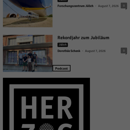
-
0
Forschungszentrum Jülich
August 7, 2026
Rekordjahr zum Jubiläum
Jülich
-
0
Dorothée Schenk
August 7, 2026
Podcast