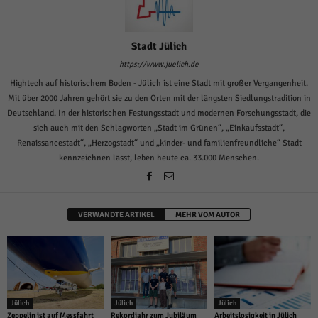
Stadt Jülich
https://www.juelich.de
Hightech auf historischem Boden - Jülich ist eine Stadt mit großer Vergangenheit.
Mit über 2000 Jahren gehört sie zu den Orten mit der längsten Siedlungstradition in
Deutschland. In der historischen Festungsstadt und modernen Forschungsstadt, die
sich auch mit den Schlagworten „Stadt im Grünen“, „Einkaufsstadt“,
Renaissancestadt“, „Herzogstadt“ und „kinder- und familienfreundliche“ Stadt
kennzeichnen lässt, leben heute ca. 33.000 Menschen.
VERWANDTE ARTIKEL
MEHR VOM AUTOR
Jülich
Jülich
Jülich
Zeppelin ist auf Messfahrt
Rekordjahr zum Jubiläum
Arbeitslosigkeit in Jülich