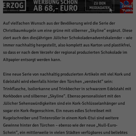
über Websites hinweg verfolgen.
Cookie-Informationen anzeigen
Ext
Externe Medien (6)
Auf vielfachen Wunsch aus der Bevölkerung wird die Serie der
Christbaumkugeln um eine grüne mit silberner „Skyline“ ergänzt. Diese
Inhalte von Videoplattformen und Social-Media-Plattformen werden
standardmäßig blockiert. Wenn Cookies von externen Medien akzeptiert
ziert auch den diesjährigen Jülicher Schokoladenadventskalender – wie
werden, bedarf der Zugriff auf diese Inhalte keiner manuellen Einwilligung
immer nachhaltig hergestellt, also komplett aus Karton und plastikfrei,
mehr.
so dass er nach dem Verzehr der regional produzierten Schokolade im
Cookie-Informationen anzeigen
Altpapier entsorgt werden kann.
Datenschutzerklärung
Impressum
powered by Borlabs Cookie
Eine neue Serie von nachhaltig produzierten Artikeln mit viel Kork und
Edelstahl wird ebenfalls hinter den Türchen „versteckt“ sein:
Trinkflasche, Isolierkanne und Trinkbecher in schwarzem Edelstahl mit
Korkboden und silberner „Skyline“. Ebenso personalisiert mit den
Jülicher Sehenswürdigkeiten sind ein Kork-Schlüsselanhänger und
sogar ein Kork-Regenschirm. Ein neues edles Schreibset mit
Kugelschreiber und Tintenroller in einem Kork-Etui sind weitere
Gewinne hinter den Türchen – ebenso wie der neue „Null-Euro-
Schein“, ein mittlerweile in vielen Städten verfügbares und beliebtes