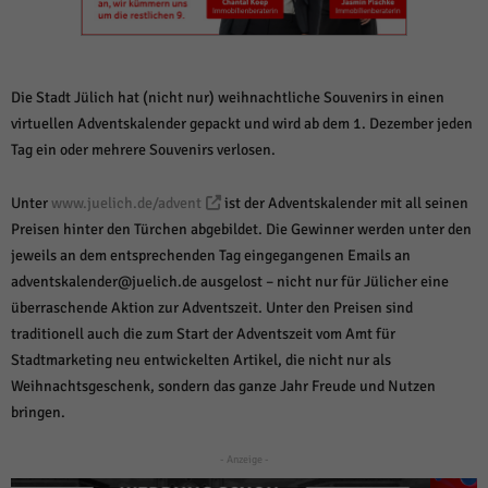
weitere Informationen anzeigen lassen und so nur bestimmte Cookies
auswählen.
Alle akzeptieren
Speichern und weiter
Die Stadt Jülich hat (nicht nur) weihnachtliche Souvenirs in einen
Zurück
virtuellen Adventskalender gepackt und wird ab dem 1. Dezember jeden
Datenschutzeinstellungen
Tag ein oder mehrere Souvenirs verlosen.
Essenziell (1)
Essenzielle Cookies ermöglichen grundlegende Funktionen und sind für die
Unter
www.juelich.de/advent
ist der Adventskalender mit all seinen
einwandfreie Funktion der Website erforderlich.
Preisen hinter den Türchen abgebildet. Die Gewinner werden unter den
Cookie-Informationen anzeigen
jeweils an dem entsprechenden Tag eingegangenen Emails an
Sta
Statistiken (1)
adventskalender@juelich.de ausgelost – nicht nur für Jülicher eine
überraschende Aktion zur Adventszeit. Unter den Preisen sind
Statistik Cookies erfassen Informationen anonym. Diese Informationen helfen
traditionell auch die zum Start der Adventszeit vom Amt für
uns zu verstehen, wie unsere Besucher unsere Website nutzen.
Stadtmarketing neu entwickelten Artikel, die nicht nur als
Cookie-Informationen anzeigen
Weihnachtsgeschenk, sondern das ganze Jahr Freude und Nutzen
Mar
Marketing (1)
bringen.
Marketing-Cookies werden von Drittanbietern oder Publishern verwendet,
- Anzeige -
um personalisierte Werbung anzuzeigen. Sie tun dies, indem sie Besucher