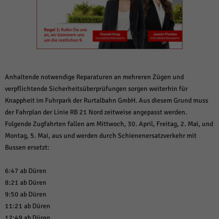
weitere Informationen anzeigen lassen und so nur bestimmte Cookies
auswählen.
Alle akzeptieren
Speichern und weiter
Zurück
Datenschutzeinstellungen
Essenziell (1)
Anhaltende notwendige Reparaturen an mehreren Zügen und
Essenzielle Cookies ermöglichen grundlegende Funktionen und sind für die
verpflichtende Sicherheitsüberprüfungen sorgen weiterhin für
einwandfreie Funktion der Website erforderlich.
Knappheit im Fuhrpark der Rurtalbahn GmbH. Aus diesem Grund muss
Cookie-Informationen anzeigen
der Fahrplan der Linie RB 21 Nord zeitweise angepasst werden.
Folgende Zugfahrten fallen am Mittwoch, 30. April, Freitag, 2. Mai, und
Sta
Statistiken (1)
Montag, 5. Mai, aus und werden durch Schienenersatzverkehr mit
Statistik Cookies erfassen Informationen anonym. Diese Informationen helfen
Bussen ersetzt:
uns zu verstehen, wie unsere Besucher unsere Website nutzen.
Cookie-Informationen anzeigen
6:47 ab Düren
8:21 ab Düren
Mar
Marketing (1)
9:50 ab Düren
Marketing-Cookies werden von Drittanbietern oder Publishern verwendet,
11:21 ab Düren
um personalisierte Werbung anzuzeigen. Sie tun dies, indem sie Besucher
12:49 ab Düren