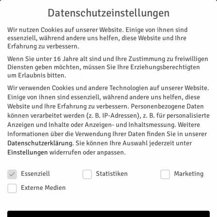
Datenschutzeinstellungen
Wir nutzen Cookies auf unserer Website. Einige von ihnen sind
essenziell, während andere uns helfen, diese Website und Ihre
Erfahrung zu verbessern.
Wenn Sie unter 16 Jahre alt sind und Ihre Zustimmung zu freiwilligen
Start
Stadtteile
Jülich
Kurzfristige Zugausfälle
Diensten geben möchten, müssen Sie Ihre Erziehungsberechtigten
STADTTEILE
JÜLICH
NACHRICHTEN
REGION
um Erlaubnis bitten.
Kurzfristige Zugausfälle
Wir verwenden Cookies und andere Technologien auf unserer Website.
Einige von ihnen sind essenziell, während andere uns helfen, diese
Website und Ihre Erfahrung zu verbessern.
Personenbezogene Daten
Auf der Linie RB 21 Nord gibt Einschränkungen durch
können verarbeitet werden (z. B. IP-Adressen), z. B. für personalisierte
kurzfristige Fahrzeugausfälle.
Anzeigen und Inhalte oder Anzeigen- und Inhaltsmessung.
Weitere
Informationen über die Verwendung Ihrer Daten finden Sie in unserer
Von
HERZOG Redaktion
-
April 30, 2025
60
0
Datenschutzerklärung
.
Sie können Ihre Auswahl jederzeit unter
Einstellungen
widerrufen oder anpassen.
Facebook
Twitter
Datenschutzeinstellungen
Essenziell
Statistiken
Marketing
Externe Medien