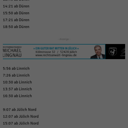
über Websites hinweg verfolgen.
14:21 ab Düren
Cookie-Informationen anzeigen
15:50 ab Düren
Ext
Externe Medien (6)
17:21 ab Düren
18:50 ab Düren
Inhalte von Videoplattformen und Social-Media-Plattformen werden
standardmäßig blockiert. Wenn Cookies von externen Medien akzeptiert
- Anzeige -
werden, bedarf der Zugriff auf diese Inhalte keiner manuellen Einwilligung
mehr.
Cookie-Informationen anzeigen
Datenschutzerklärung
Impressum
powered by Borlabs Cookie
5:56 ab Linnich
7:26 ab Linnich
10:30 ab Linnich
13:37 ab Linnich
16:30 ab Linnich
9:07 ab Jülich Nord
12:07 ab Jülich Nord
15:07 ab Jülich Nord