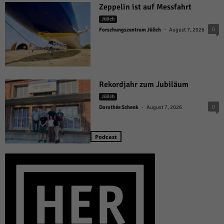
Zeppelin ist auf Messfahrt
Jülich
-
0
Forschungszentrum Jülich
August 7, 2026
Rekordjahr zum Jubiläum
Jülich
-
0
Dorothée Schenk
August 7, 2026
Podcast