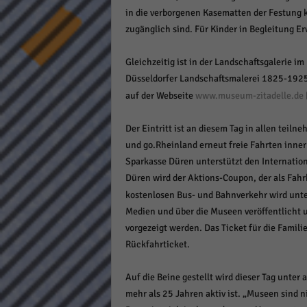
keine
in die verborgenen Kasematten der Festung k
zugänglich sind. Für Kinder in Begleitung
powe
Gleichzeitig ist in der Landschaftsgalerie 
Düsseldorfer Landschaftsmalerei 1825-1925.
auf der Webseite
www.museum-zitadelle.de
Der Eintritt ist an diesem Tag in allen tei
und go.Rheinland erneut freie Fahrten inne
Sparkasse Düren unterstützt den Internation
Düren wird der Aktions-Coupon, der als Fahrk
kostenlosen Bus- und Bahnverkehr wird unt
Medien und über die Museen veröffentlicht 
vorgezeigt werden. Das Ticket für die Famili
Rückfahrticket.
Auf die Beine gestellt wird dieser Tag unter
mehr als 25 Jahren aktiv ist. „Museen sind