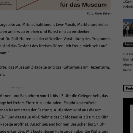
„Klein
schutzeinstellungen
Belieb
enziell (1)
Foto: Kreis Düren
zielle Cookies ermöglichen grundlegende Funktionen und sind für die einwandfreie
ngebote zu: Mitmachaktionen, Live-Musik, Märkte und vieles
ion der Website erforderlich.
useen anders zu erleben und Kunst neu zu entdecken.
Cookie-Informationen anzeigen
at Dr. Ralf Nolten bei der offiziellen Vorstellung des Programms
istiken (1)
Regio
 sind das Gesicht des Kreises Düren. Ich freue mich sehr auf
amm.“
Die Be
stik Cookies erfassen Informationen anonym. Diese Informationen helfen uns zu verste
Einric
nsere Besucher unsere Website nutzen.
einem 
rte, das Museum Zitadelle und das Kulturhaus am Hexenturm,
Cookie-Informationen anzeigen
keine..
en.
keting (1)
- Anzeige -
Pod
ting-Cookies werden von Drittanbietern oder Publishern verwendet, um personalisie
rinnen und Besuchern von 11 bis 17 Uhr die Gelegenheit, das
ng anzuzeigen. Sie tun dies, indem sie Besucher über Websites hinweg verfolgen.
e bei freiem Eintritt zu erkunden. Es gibt kostenfreie
Cookie-Informationen anzeigen
rgenen Kasematten der Festung. Außerdem wird aus diesem
erne Medien (6)
EN“ und das neue VR-Erlebnis des Schlosses in 3D um 11 Uhr
skapelle eröffnet. Anschließend können Besucher bis 17 Uhr
te von Videoplattformen und Social-Media-Plattformen werden standardmäßig blocki
age erkunden. Mit kostenlosen Führungen über die Wälle und
Cookies von externen Medien akzeptiert werden, bedarf der Zugriff auf diese Inhalte