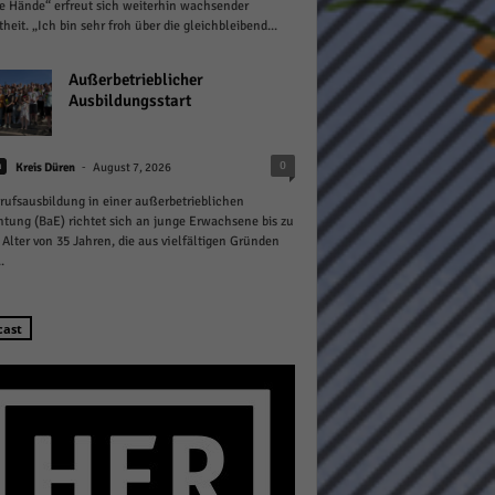
e Hände“ erfreut sich weiterhin wachsender
theit. „Ich bin sehr froh über die gleichbleibend...
Außerbetrieblicher
Ausbildungsstart
Statistiken
-
0
n
Kreis Düren
August 7, 2026
rufsausbildung in einer außerbetrieblichen
hen,
htung (BaE) richtet sich an junge Erwachsene bis zu
Alter von 35 Jahren, die aus vielfältigen Gründen
.
Marketing
cast
rte
Externe Medien
ert.