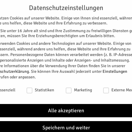
G
UNTERSTÜTZEN
KONTAKT
DATENSCHUTZ
IMPRESSUM
Datenschutzeinstellungen
utzen Cookies auf unserer Website. Einige von ihnen sind essenziell, währe
e uns helfen, diese Website und Ihre Erfahrung zu verbessern.
Sie unter 16 Jahre alt sind und Ihre Zustimmung zu freiwilligen Diensten 
en, müssen Sie Ihre Erziehungsberechtigten um Erlaubnis bitten.
erwenden Cookies und andere Technologien auf unserer Website. Einige von
essenziell, während andere uns helfen, diese Website und Ihre Erfahrung zu
ssern.
Personenbezogene Daten können verarbeitet werden (z. B. IP-Adresse
SPEZIAL
E-PAPER
KINO
GALERIE
TERM
r personalisierte Anzeigen und Inhalte oder Anzeigen- und Inhaltsmessung.
re Informationen über die Verwendung Ihrer Daten finden Sie in unserer
ch und umsonst
schutzerklärung
.
Sie können Ihre Auswahl jederzeit unter
Einstellungen
rufen oder anpassen.
ungsreich und umsonst
schutzeinstellungen
ssenziell
Statistiken
Marketing
Externe Me
n die Museen im Kreis Düren bei freiem Eintritt und
Alle akzeptieren
0
Speichern und weiter