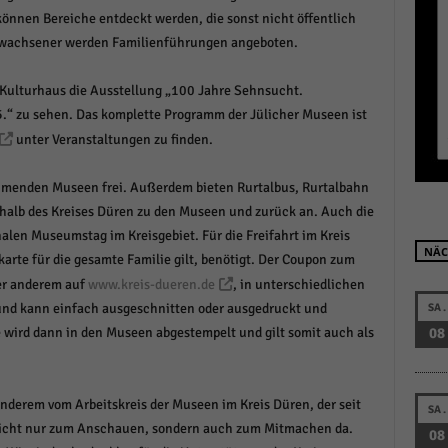
r manuellen Einwilligung mehr.
önnen Bereiche entdeckt werden, die sonst nicht öffentlich
 Erwachsener werden Familienführungen angeboten.
Cookie-Informationen anzeigen
Datenschutzerklärung
Im
red by Borlabs Cookie
im Kulturhaus die Ausstellung „100 Jahre Sehnsucht.
“ zu sehen. Das komplette Programm der Jülicher Museen ist
unter Veranstaltungen zu finden.
lnehmenden Museen frei. Außerdem bieten Rurtalbus, Rurtalbahn
rhalb des Kreises Düren zu den Museen und zurück an. Auch die
alen Museumstag im Kreisgebiet. Für die Freifahrt im Kreis
NÄC
arte für die gesamte Familie gilt, benötigt. Der Coupon zum
er anderem auf
www.kreis-dueren.de
, in unterschiedlichen
und kann einfach ausgeschnitten oder ausgedruckt und
SA.
e wird dann in den Museen abgestempelt und gilt somit auch als
08
 anderem vom Arbeitskreis der Museen im Kreis Düren, der seit
SA.
 nicht nur zum Anschauen, sondern auch zum Mitmachen da.
08