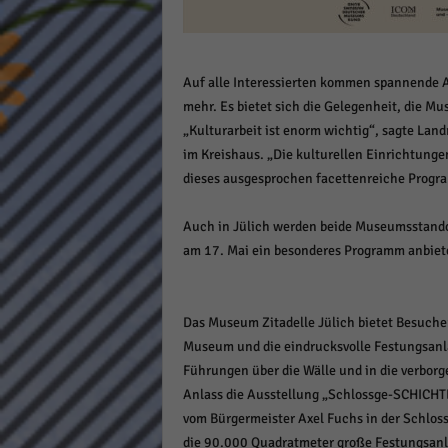
Daten
Ess
Essen
Auf alle Interessierten kommen spannende A
Funkt
mehr. Es bietet sich die Gelegenheit, die M
„Kulturarbeit ist enorm wichtig“, sagte Landr
Stat
im Kreishaus. „Die kulturellen Einrichtungen
dieses ausgesprochen facettenreiche Progr
Stati
wie u
Auch in Jülich werden beide Museumsstando
am 17. Mai ein besonderes Programm anbiet
Mar
Marke
Das Museum Zitadelle Jülich bietet Besuche
Werbu
Museum und die eindrucksvolle Festungsanlag
Führungen über die Wälle und in die verbo
Ext
Anlass die Ausstellung „Schlossge-SCHICHT
vom Bürgermeister Axel Fuchs in der Schlos
Inhal
die 90.000 Quadratmeter große Festungsanl
Wenn 