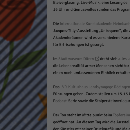
Bleiverglasung. Live-Musik, eine Lesung de
16 Uhr und Genussvolles runden das Progra
Die
Internationale Kunstakademie Heimbac
Jacques-Tilly-Ausstellung „Unbequem“, die a
Akademieräumen wird es verschiedene Kurse
für Erfrischungen ist gesorgt.
Im
Stadtmuseum Düren
dreht sich alles 
die Lebensrealität armer Menschen sichtbar 
einen noch umfassenderen Einblick erhalte
Das
LVR-Kulturhaus Landsynagoge Rödinge
Führungen geben. Zudem stellen um 15.15 Uh
Podcast-Serie sowie die Stolpersteinverlegu
Der Ton steht im Mittelpunkt beim
Töpferei
geöffnet hat. An diesem Tag wird die Ausste
der Künstler mit seiner Druckgrafik und Mal