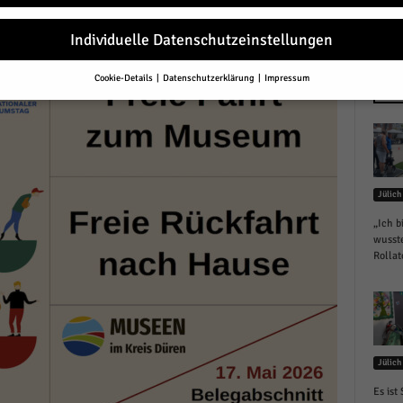
r
Individuelle Datenschutzeinstellungen
Cookie-Details
Datenschutzerklärung
Impressum
Datenschutzeinstellungen
NEU
Sie unter 16 Jahre alt sind und Ihre Zustimmung zu freiwilligen Diensten 
en, müssen Sie Ihre Erziehungsberechtigten um Erlaubnis bitten.
erwenden Cookies und andere Technologien auf unserer Website. Einige von
essenziell, während andere uns helfen, diese Website und Ihre Erfahrung zu
Jülich
ssern.
Personenbezogene Daten können verarbeitet werden (z. B. IP-Adresse
r personalisierte Anzeigen und Inhalte oder Anzeigen- und Inhaltsmessung.
„Ich b
re Informationen über die Verwendung Ihrer Daten finden Sie in unserer
wusste
schutzerklärung
.
Rollat
finden Sie eine Übersicht über alle verwendeten Cookies. Sie können Ihre
lligung zu ganzen Kategorien geben oder sich weitere Informationen anzei
n und so nur bestimmte Cookies auswählen.
le akzeptieren
Jülich
eichern und weiter
Es ist