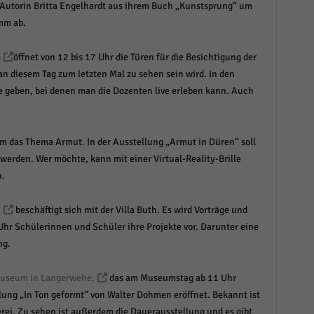
r Autorin Britta Engelhardt aus ihrem Buch „Kunstsprung“ um
mm ab.
h
öffnet von 12 bis 17 Uhr die Türen für die Besichtigung der
n diesem Tag zum letzten Mal zu sehen sein wird. In den
 geben, bei denen man die Dozenten live erleben kann. Auch
um das Thema Armut. In der Ausstellung „Armut in Düren“ soll
werden. Wer möchte, kann mit einer Virtual-Reality-Brille
n.
n
beschäftigt sich mit der Villa Buth. Es wird Vorträge und
r Schülerinnen und Schüler ihre Projekte vor. Darunter eine
ng.
museum in Langerwehe,
das am Museumstag ab 11 Uhr
llung „In Ton geformt“ von Walter Dohmen eröffnet. Bekannt ist
erei. Zu sehen ist außerdem die Dauerausstellung und es gibt