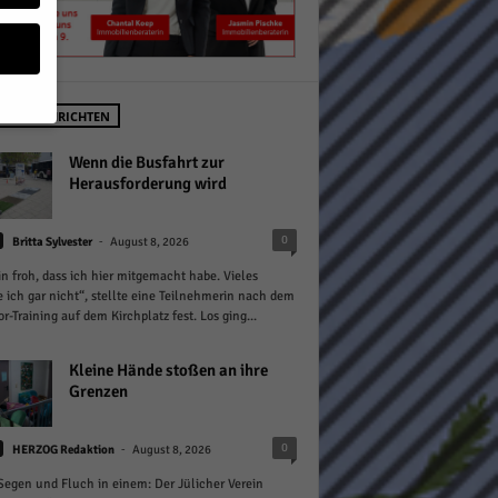
STE NACHRICHTEN
geben
Wenn die Busfahrt zur
Herausforderung wird
 ihnen
-
0
Britta Sylvester
August 8, 2026
n), z.
in froh, dass ich hier mitgemacht habe. Vieles
 ich gar nicht“, stellte eine Teilnehmerin nach dem
or-Training auf dem Kirchplatz fest. Los ging...
gen
Kleine Hände stoßen an ihre
Grenzen
Zurück
-
0
HERZOG Redaktion
August 8, 2026
 Segen und Fluch in einem: Der Jülicher Verein