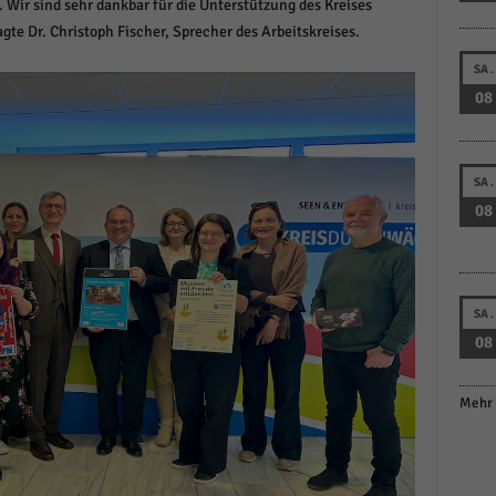
Wir sind sehr dankbar für die Unterstützung des Kreises
te Dr. Christoph Fischer, Sprecher des Arbeitskreises.
SA.
08
SA.
08
SA.
08
Mehr 