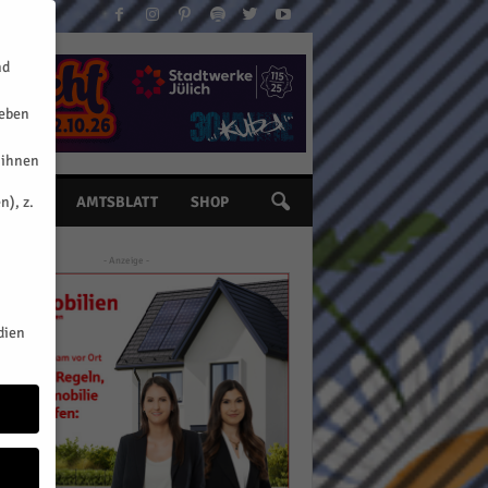
nd
geben
 ihnen
n), z.
INE
AMTSBLATT
SHOP
- Anzeige -
dien