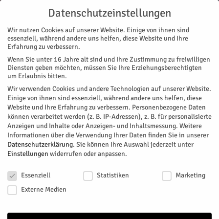
Datenschutzeinstellungen
Wir nutzen Cookies auf unserer Website. Einige von ihnen sind
essenziell, während andere uns helfen, diese Website und Ihre
Erfahrung zu verbessern.
Wenn Sie unter 16 Jahre alt sind und Ihre Zustimmung zu freiwilligen
ALTENBURG
BARMEN
BOURHEIM
BROICH
DAUBENRATH
Diensten geben möchten, müssen Sie Ihre Erziehungsberechtigten
um Erlaubnis bitten.
BARMEN
Wir verwenden Cookies und andere Technologien auf unserer Website.
Start
Stadtteile
Barmen
Einige von ihnen sind essenziell, während andere uns helfen, diese
Website und Ihre Erfahrung zu verbessern.
Personenbezogene Daten
können verarbeitet werden (z. B. IP-Adressen), z. B. für personalisierte
Keine Beiträge vorhanden
Anzeigen und Inhalte oder Anzeigen- und Inhaltsmessung.
Weitere
Informationen über die Verwendung Ihrer Daten finden Sie in unserer
Datenschutzerklärung
.
Sie können Ihre Auswahl jederzeit unter
Einstellungen
widerrufen oder anpassen.
NEUSTE NACHRICHTEN
Datenschutzeinstellungen
Essenziell
Statistiken
Marketing
Für Miteinander, Fairness und
Respekt am Ball
Externe Medien
Jülich
-
0
HERZOG Redaktion
August 9, 2026