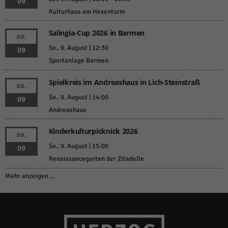
09
über Websites hinweg verfolgen.
Kulturhaus am Hexenturm
Cookie-Informationen anzeigen
Salingia-Cup 2026 in Barmen
Ext
Externe Medien (6)
SO.
So.. 9. August | 12:30
09
Inhalte von Videoplattformen und Social-Media-Plattformen werden
Sportanlage Barmen
standardmäßig blockiert. Wenn Cookies von externen Medien akzeptiert
werden, bedarf der Zugriff auf diese Inhalte keiner manuellen Einwilligung
mehr.
Spielkreis im Andreashaus in Lich-Steinstraß
SO.
Cookie-Informationen anzeigen
So.. 9. August | 14:00
09
Datenschutzerklärung
Impressum
Andreashaus
powered by Borlabs Cookie
Kinderkulturpicknick 2026
SO.
So.. 9. August | 15:00
09
Renaissancegarten der Zitadelle
Mehr anzeigen …