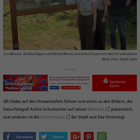
über Websites hinweg verfolgen.
Cookie-Informationen anzeigen
Ext
Externe Medien (6)
Inhalte von Videoplattformen und Social-Media-Plattformen werden
standardmäßig blockiert. Wenn Cookies von externen Medien akzeptiert
werden, bedarf der Zugriff auf diese Inhalte keiner manuellen Einwilligung
mehr.
Lea Wiersch, Annika Küpper und Marius Worms (von links) freuen sich über ihr vollendetes
Cookie-Informationen anzeigen
Werk. Foto: Stadt Jülich
Datenschutzerklärung
Impressum
powered by Borlabs Cookie
- Anzeige -
QR-Codes auf den Hinweistafeln führen zum einen zu den Bildern, die
Naturfotograf Achim Schumacher auf seiner
Webseite
präsentiert,
zum anderen ist die
Internetseite
der Stadt zum See hinterlegt.
Facebook
Twitter