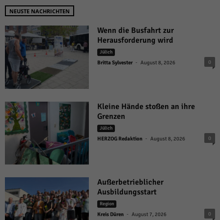
NEUSTE NACHRICHTEN
Wenn die Busfahrt zur
Herausforderung wird
Jülich
-
0
Britta Sylvester
August 8, 2026
Kleine Hände stoßen an ihre
Grenzen
Jülich
-
0
HERZOG Redaktion
August 8, 2026
Außerbetrieblicher
Ausbildungsstart
Region
-
0
Kreis Düren
August 7, 2026