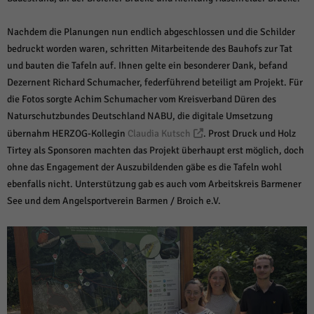
weitere Informationen anzeigen lassen und so nur bestimmte Cookies
auswählen.
Nachdem die Planungen nun endlich abgeschlossen und die Schilder
Alle akzeptieren
Speichern und weiter
bedruckt worden waren, schritten Mitarbeitende des Bauhofs zur Tat
und bauten die Tafeln auf. Ihnen gelte ein besonderer Dank, befand
Zurück
Dezernent Richard Schumacher, federführend beteiligt am Projekt. Für
Datenschutzeinstellungen
die Fotos sorgte Achim Schumacher vom Kreisverband Düren des
Essenziell (1)
Naturschutzbundes Deutschland NABU, die digitale Umsetzung
Essenzielle Cookies ermöglichen grundlegende Funktionen und sind für die
übernahm HERZOG-Kollegin
Claudia Kutsch
. Prost Druck und Holz
einwandfreie Funktion der Website erforderlich.
Tirtey als Sponsoren machten das Projekt überhaupt erst möglich, doch
Cookie-Informationen anzeigen
ohne das Engagement der Auszubildenden gäbe es die Tafeln wohl
Sta
Statistiken (1)
ebenfalls nicht. Unterstützung gab es auch vom Arbeitskreis Barmener
See und dem Angelsportverein Barmen / Broich e.V.
Statistik Cookies erfassen Informationen anonym. Diese Informationen helfen
uns zu verstehen, wie unsere Besucher unsere Website nutzen.
Cookie-Informationen anzeigen
Mar
Marketing (1)
Marketing-Cookies werden von Drittanbietern oder Publishern verwendet,
um personalisierte Werbung anzuzeigen. Sie tun dies, indem sie Besucher