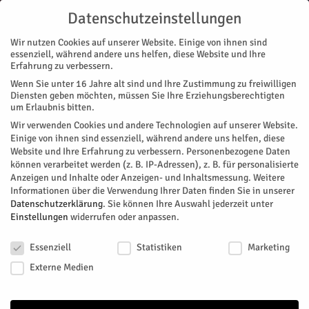
Datenschutzeinstellungen
Wir nutzen Cookies auf unserer Website. Einige von ihnen sind
essenziell, während andere uns helfen, diese Website und Ihre
Erfahrung zu verbessern.
Wenn Sie unter 16 Jahre alt sind und Ihre Zustimmung zu freiwilligen
Start
Stadtteile
Barmen
Gut Ding will Weile haben
Diensten geben möchten, müssen Sie Ihre Erziehungsberechtigten
STADTTEILE
BARMEN
um Erlaubnis bitten.
Gut Ding will Weile haben
Wir verwenden Cookies und andere Technologien auf unserer Website.
Einige von ihnen sind essenziell, während andere uns helfen, diese
Website und Ihre Erfahrung zu verbessern.
Personenbezogene Daten
Rund um den Barmener See informieren nun neue Schilder
können verarbeitet werden (z. B. IP-Adressen), z. B. für personalisierte
über Wanderstrecken, über einzuhaltende Regeln und auch
Anzeigen und Inhalte oder Anzeigen- und Inhaltsmessung.
Weitere
die heimische Tierwelt.
Informationen über die Verwendung Ihrer Daten finden Sie in unserer
Datenschutzerklärung
.
Sie können Ihre Auswahl jederzeit unter
Von
HERZOG Redaktion
-
Juli 9, 2026
102
0
Einstellungen
widerrufen oder anpassen.
Datenschutzeinstellungen
Facebook
Twitter
Essenziell
Statistiken
Marketing
Externe Medien