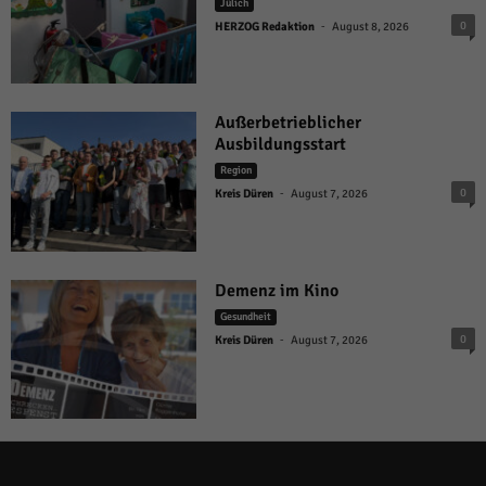
Jülich
-
0
HERZOG Redaktion
August 8, 2026
Außerbetrieblicher
Ausbildungsstart
Region
-
0
Kreis Düren
August 7, 2026
Demenz im Kino
Gesundheit
-
0
Kreis Düren
August 7, 2026