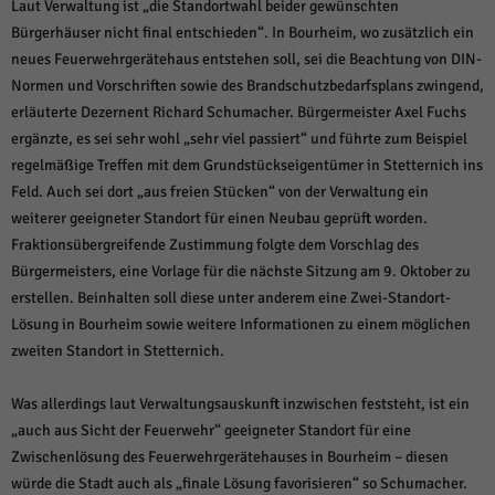
über Websites hinweg verfolgen.
Laut Verwaltung ist „die Standortwahl beider gewünschten
Bürgerhäuser nicht final entschieden“. In Bourheim, wo zusätzlich ein
Cookie-Informationen anzeigen
neues Feuerwehrgerätehaus entstehen soll, sei die Beachtung von DIN-
Ext
Externe Medien (6)
Normen und Vorschriften sowie des Brandschutzbedarfsplans zwingend,
erläuterte Dezernent Richard Schumacher. Bürgermeister Axel Fuchs
Inhalte von Videoplattformen und Social-Media-Plattformen werden
standardmäßig blockiert. Wenn Cookies von externen Medien akzeptiert
ergänzte, es sei sehr wohl „sehr viel passiert“ und führte zum Beispiel
werden, bedarf der Zugriff auf diese Inhalte keiner manuellen Einwilligung
regelmäßige Treffen mit dem Grundstückseigentümer in Stetternich ins
mehr.
Feld. Auch sei dort „aus freien Stücken“ von der Verwaltung ein
Cookie-Informationen anzeigen
weiterer geeigneter Standort für einen Neubau geprüft worden.
Datenschutzerklärung
Impressum
powered by Borlabs Cookie
Fraktionsübergreifende Zustimmung folgte dem Vorschlag des
Bürgermeisters, eine Vorlage für die nächste Sitzung am 9. Oktober zu
erstellen. Beinhalten soll diese unter anderem eine Zwei-Standort-
Lösung in Bourheim sowie weitere Informationen zu einem möglichen
zweiten Standort in Stetternich.
Was allerdings laut Verwaltungsauskunft inzwischen feststeht, ist ein
„auch aus Sicht der Feuerwehr“ geeigneter Standort für eine
Zwischenlösung des Feuerwehrgerätehauses in Bourheim – diesen
würde die Stadt auch als „finale Lösung favorisieren“ so Schumacher.