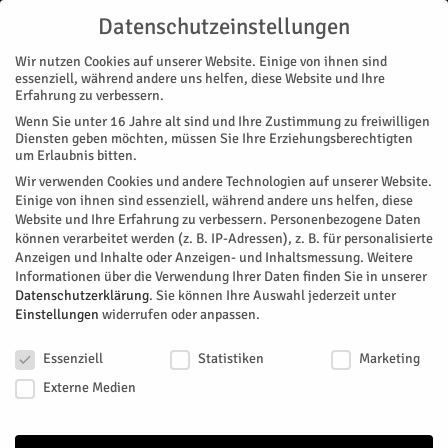
Datenschutzeinstellungen
Wir nutzen Cookies auf unserer Website. Einige von ihnen sind
essenziell, während andere uns helfen, diese Website und Ihre
Erfahrung zu verbessern.
Wenn Sie unter 16 Jahre alt sind und Ihre Zustimmung zu freiwilligen
Start
Stadtteile
Bourheim
Ernüchternde Antwort
Diensten geben möchten, müssen Sie Ihre Erziehungsberechtigten
STADTTEILE
BOURHEIM
NACHRICHTEN
STETTERNICH
um Erlaubnis bitten.
Ernüchternde Antwort
Wir verwenden Cookies und andere Technologien auf unserer Website.
Einige von ihnen sind essenziell, während andere uns helfen, diese
Website und Ihre Erfahrung zu verbessern.
Personenbezogene Daten
In Bourheim und Stetternich sollen neue
können verarbeitet werden (z. B. IP-Adressen), z. B. für personalisierte
Dorfgemeinschaftshäuser entstehen. Soweit, so unstrittig.
Anzeigen und Inhalte oder Anzeigen- und Inhaltsmessung.
Weitere
Wann allerdings die Pläne konkret umgesetzt werden, war
Informationen über die Verwendung Ihrer Daten finden Sie in unserer
Thema in der jüngsten KDSW-Sitzung.
Datenschutzerklärung
.
Sie können Ihre Auswahl jederzeit unter
Einstellungen
widerrufen oder anpassen.
Von
Britta Sylvester
-
September 21, 2025
368
0
Datenschutzeinstellungen
Essenziell
Statistiken
Marketing
Facebook
Twitter
Externe Medien