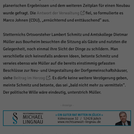
weitere Informationen anzeigen lassen und so nur bestimmte Cookies
planerischen Ergebnissen und dem weiteren Zeitplan für einen Neubau
auswählen.
wurde gefragt. Die
Antwort der Verwaltung
fiel, so formulierte es
Alle akzeptieren
Speichern und weiter
Marco Johnen (CDU), „ernüchternd und enttäuschend“ aus.
Zurück
Stetternichs Ortsvorsteher Lambert Schmitz und Amtskollege Dietmar
Datenschutzeinstellungen
Müller aus Bourheim besuchten die Sitzung als Gäste und nutzten die
Essenziell (1)
Gelegenheit, noch einmal ihre Sicht der Dinge zu schildern. Man
Essenzielle Cookies ermöglichen grundlegende Funktionen und sind für die
verschließe sich keinesfalls anderen Ideen, betonte Schmitz und
einwandfreie Funktion der Website erforderlich.
verwies ebenso wie Müller auf die bereits einstimmig gefassten
Cookie-Informationen anzeigen
Beschlüsse zur Neu- und Umgestaltung der Dorfgemeinschaftshäuser,
Sta
Statistiken (1)
siehe
Beitrag im Herzog
. Es dürfe keine weitere Verzögerung geben,
meinte Schmitz und betonte, das sei „bald nicht mehr zu vermitteln“.
Statistik Cookies erfassen Informationen anonym. Diese Informationen helfen
Der politische Wille wäre eindeutig, unterstrich Müller.
uns zu verstehen, wie unsere Besucher unsere Website nutzen.
Cookie-Informationen anzeigen
- Anzeige -
Mar
Marketing (1)
Marketing-Cookies werden von Drittanbietern oder Publishern verwendet,
um personalisierte Werbung anzuzeigen. Sie tun dies, indem sie Besucher