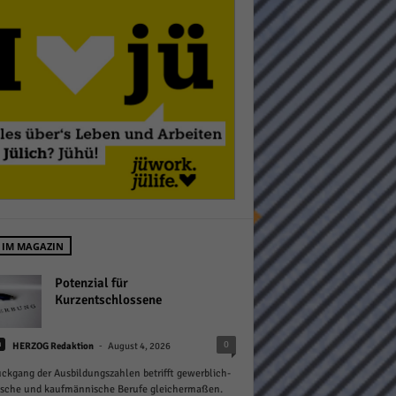
Statistiken
hen,
Marketing
 IM MAGAZIN
rte
Potenzial für
Kurzentschlossene
-
0
n
Externe Medien
HERZOG Redaktion
August 4, 2026
ckgang der Ausbildungszahlen betrifft gewerblich-
ert.
ische und kaufmännische Berufe gleichermaßen.