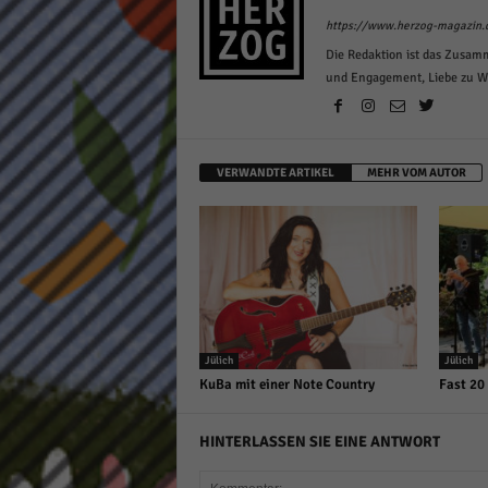
https://www.herzog-magazin.
Die Redaktion ist das Zusam
und Engagement, Liebe zu Wor
VERWANDTE ARTIKEL
MEHR VOM AUTOR
Jülich
Jülich
KuBa mit einer Note Country
Fast 20
HINTERLASSEN SIE EINE ANTWORT