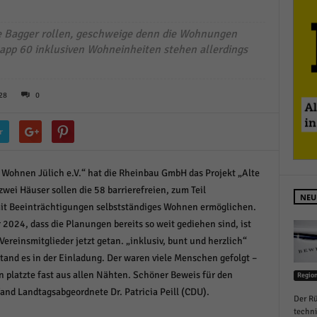
schutzeinstellungen
enziell (1)
ie Bagger rollen, geschweige denn die Wohnungen
zielle Cookies ermöglichen grundlegende Funktionen und sind für die einwandfreie
knapp 60 inklusiven Wohneinheiten stehen allerdings
ion der Website erforderlich.
Cookie-Informationen anzeigen
28
0
istiken (1)
r
stik Cookies erfassen Informationen anonym. Diese Informationen helfen uns zu verste
nsere Besucher unsere Website nutzen.
Cookie-Informationen anzeigen
 Wohnen Jülich e.V.“ hat die Rheinbau GmbH das Projekt „Alte
zwei Häuser sollen die 58 barrierefreien, zum Teil
keting (1)
NEU
t Beeinträchtigungen selbstständiges Wohnen ermöglichen.
ting-Cookies werden von Drittanbietern oder Publishern verwendet, um personalisie
r 2024, dass die Planungen bereits so weit gediehen sind, ist
ng anzuzeigen. Sie tun dies, indem sie Besucher über Websites hinweg verfolgen.
reinsmitglieder jetzt getan. „inklusiv, bunt und herzlich“
Cookie-Informationen anzeigen
stand es in der Einladung. Der waren viele Menschen gefolgt –
 platzte fast aus allen Nähten. Schöner Beweis für den
Regio
erne Medien (6)
and Landtagsabgeordnete Dr. Patricia Peill (CDU).
Der Rü
te von Videoplattformen und Social-Media-Plattformen werden standardmäßig blocki
techn
Cookies von externen Medien akzeptiert werden, bedarf der Zugriff auf diese Inhalte