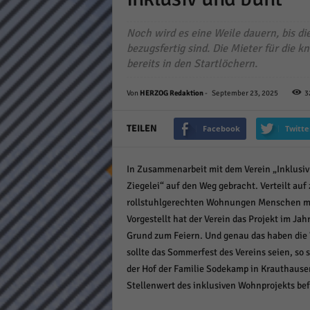
Daten
Ess
Noch wird es eine Weile dauern, bis d
Essen
bezugsfertig sind. Die Mieter für die 
Funkt
bereits in den Startlöchern.
Von
HERZOG Redaktion
-
September 23, 2025
3
Stat
TEILEN
Facebook
Twitte
Stati
wie u
In Zusammenarbeit mit dem Verein „Inklusiv
Ziegelei“ auf den Weg gebracht. Verteilt auf 
Mar
rollstuhlgerechten Wohnungen Menschen mi
Marke
Vorgestellt hat der Verein das Projekt im Jah
Werbu
Grund zum Feiern. Und genau das haben die Ve
sollte das Sommerfest des Vereins seien, so 
der Hof der Familie Sodekamp in Krauthausen
Ext
Stellenwert des inklusiven Wohnprojekts bef
Inhal
Wenn 