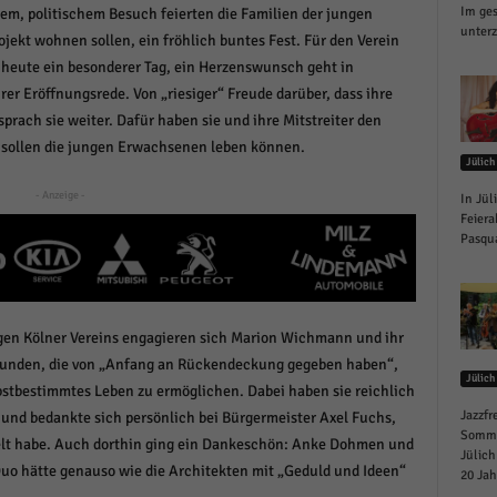
Im ges
em, politischem Besuch feierten die Familien der jungen
r manuellen Einwilligung mehr.
unterz
jekt wohnen sollen, ein fröhlich buntes Fest. Für den Verein
Cookie-Informationen anzeigen
t heute ein besonderer Tag, ein Herzenswunsch geht in
Datenschutzerklärung
Im
red by Borlabs Cookie
er Eröffnungsrede. Von „riesiger“ Freude darüber, dass ihre
sprach sie weiter. Dafür haben sie und ihre Mitstreiter den
t sollen die jungen Erwachsenen leben können.
Jülich
- Anzeige -
In Jül
Feiera
Pasqua
gen Kölner Vereins engagieren sich Marion Wichmann und ihr
unden, die von „Anfang an Rückendeckung gegeben haben“,
Jülich
stbestimmtes Leben zu ermöglichen. Dabei haben sie reichlich
Jazzfr
nd bedankte sich persönlich bei Bürgermeister Axel Fuchs,
Sommer
elt habe. Auch dorthin ging ein Dankeschön: Anke Dohmen und
Jülich
uo hätte genauso wie die Architekten mit „Geduld und Ideen“
20 Jah