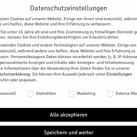
G
UNTERSTÜTZEN
KONTAKT
DATENSCHUTZ
IMPRESSUM
Datenschutzeinstellungen
utzen Cookies auf unserer Website. Einige von ihnen sind essenziell, währe
e uns helfen, diese Website und Ihre Erfahrung zu verbessern.
Sie unter 16 Jahre alt sind und Ihre Zustimmung zu freiwilligen Diensten 
en, müssen Sie Ihre Erziehungsberechtigten um Erlaubnis bitten.
erwenden Cookies und andere Technologien auf unserer Website. Einige von
essenziell, während andere uns helfen, diese Website und Ihre Erfahrung zu
ssern.
Personenbezogene Daten können verarbeitet werden (z. B. IP-Adresse
SPEZIAL
E-PAPER
KINO
GALERIE
TERM
r personalisierte Anzeigen und Inhalte oder Anzeigen- und Inhaltsmessung.
re Informationen über die Verwendung Ihrer Daten finden Sie in unserer
schutzerklärung
.
Sie können Ihre Auswahl jederzeit unter
Einstellungen
rufen oder anpassen.
schutzeinstellungen
ssenziell
Statistiken
Marketing
Externe Me
Alle akzeptieren
Speichern und weiter