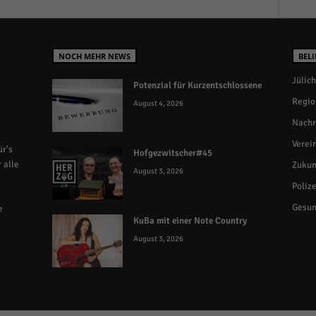
NOCH MEHR NEWS
BELI
Jülich
Potenzial für Kurzentschlossene
Regio
August 4, 2026
Nachr
Verei
r's
Hofgezwitscher#45
 alle
Zukun
August 3, 2026
Polize
Gesun
e
KuBa mit einer Note Country
August 3, 2026