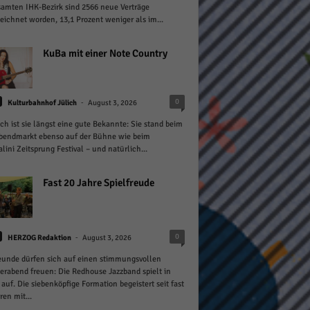
amten IHK-Bezirk sind 2566 neue Verträge
eichnet worden, 13,1 Prozent weniger als im...
pressum
KuBa mit einer Note Country
-
0
Kulturbahnhof Jülich
August 3, 2026
ich ist sie längst eine gute Bekannte: Sie stand beim
bendmarkt ebenso auf der Bühne wie beim
lini Zeitsprung Festival – und natürlich...
Fast 20 Jahre Spielfreude
-
0
HERZOG Redaktion
August 3, 2026
eunde dürfen sich auf einen stimmungsvollen
abend freuen: Die Redhouse Jazzband spielt in
 auf. Die siebenköpfige Formation begeistert seit fast
ren mit...