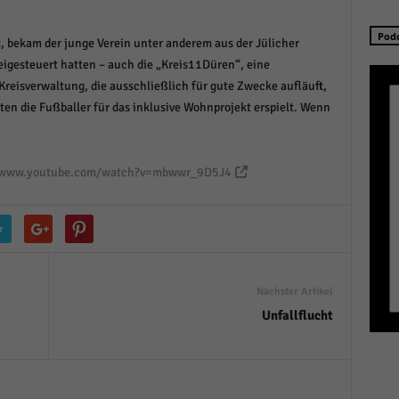
Pod
t, bekam der junge Verein unter anderem aus der Jülicher
beigesteuert hatten – auch die „Kreis11Düren“, eine
reisverwaltung, die ausschließlich für gute Zwecke aufläuft,
tten die Fußballer für das inklusive Wohnprojekt erspielt. Wenn
/www.youtube.com/watch?v=mbwwr_9D5J4
r
Nächster Artikel
Unfallflucht