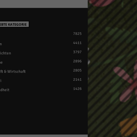
EBTE KATEGORIE
7825
4411
n
3797
ichten
2896
ne
2805
ft & Wirtschaft
2141
i
1426
dheit