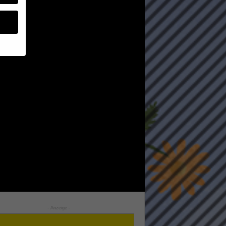
geben
 ihnen
n), z.
gen
Zurück
- Anzeige -