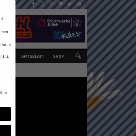
nd
geben
 ihnen
n), z.
INE
AMTSBLATT
SHOP
dien