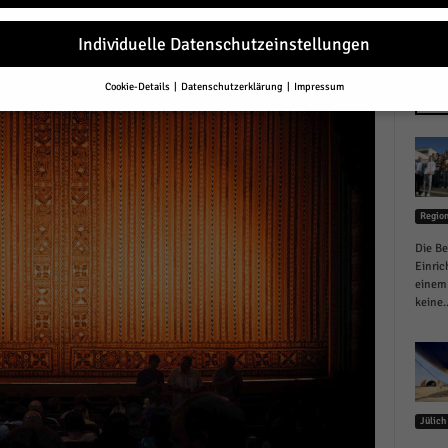
Individuelle Datenschutzeinstellungen
Cookie-Details
Datenschutzerklärung
Impressum
Datenschutzeinstellungen
NEU
Sie unter 16 Jahre alt sind und Ihre Zustimmung zu freiwilligen Diensten 
en, müssen Sie Ihre Erziehungsberechtigten um Erlaubnis bitten.
erwenden Cookies und andere Technologien auf unserer Website. Einige von
essenziell, während andere uns helfen, diese Website und Ihre Erfahrung zu
Regio
ssern.
Personenbezogene Daten können verarbeitet werden (z. B. IP-Adresse
r personalisierte Anzeigen und Inhalte oder Anzeigen- und Inhaltsmessung.
Die Be
re Informationen über die Verwendung Ihrer Daten finden Sie in unserer
Einric
schutzerklärung
.
einem 
finden Sie eine Übersicht über alle verwendeten Cookies. Sie können Ihre
keine..
lligung zu ganzen Kategorien geben oder sich weitere Informationen anzei
n und so nur bestimmte Cookies auswählen.
le akzeptieren
Jülich
eichern und weiter