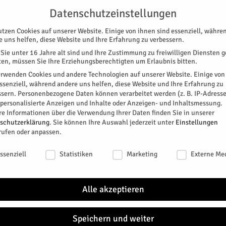
G
UNTERSTÜTZEN
KONTAKT
DATENSCHUTZ
IMPRESSUM
Datenschutzeinstellungen
utzen Cookies auf unserer Website. Einige von ihnen sind essenziell, währe
e uns helfen, diese Website und Ihre Erfahrung zu verbessern.
Sie unter 16 Jahre alt sind und Ihre Zustimmung zu freiwilligen Diensten 
en, müssen Sie Ihre Erziehungsberechtigten um Erlaubnis bitten.
erwenden Cookies und andere Technologien auf unserer Website. Einige von
essenziell, während andere uns helfen, diese Website und Ihre Erfahrung zu
ssern.
Personenbezogene Daten können verarbeitet werden (z. B. IP-Adresse
SPEZIAL
E-PAPER
KINO
GALERIE
TERM
r personalisierte Anzeigen und Inhalte oder Anzeigen- und Inhaltsmessung.
re Informationen über die Verwendung Ihrer Daten finden Sie in unserer
schutzerklärung
.
Sie können Ihre Auswahl jederzeit unter
Einstellungen
rufen oder anpassen.
schutzeinstellungen
ssenziell
Statistiken
Marketing
Externe Me
n den Herbstferien zur Theaterwerkstatt
Alle akzeptieren
0
Speichern und weiter
r