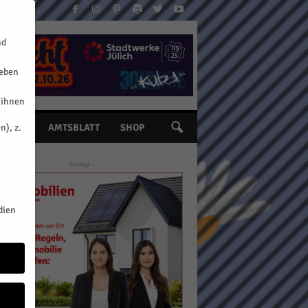
nd
geben
 ihnen
n), z.
INE
AMTSBLATT
SHOP
- Anzeige -
dien