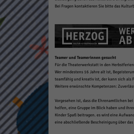
keine
Bei Fragen kontaktieren Sie bitte das Kultur
powe
Teamer und Teamerinnen gesucht
Für die Theaterwerkstatt in den Herbstferie
Wer mindestens 16 Jahre alt ist, Begeisterun
teamfähig und kreativ ist, der kann sich a
Weitere erwünschte Kompetenzen: Zuverläss
Vorgesehen ist, dass die Ehrenamtlichen be
helfen, eine Gruppe im Blick haben und ihre
Kinder Spaß beitragen. es wird eine Aufwan
eine abschließende Bescheinigung über das