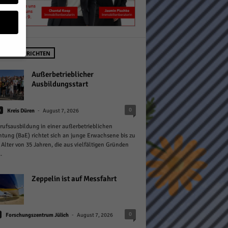
STE NACHRICHTEN
geben
Außerbetrieblicher
Ausbildungsstart
 ihnen
-
0
n
Kreis Düren
August 7, 2026
n), z.
rufsausbildung in einer außerbetrieblichen
htung (BaE) richtet sich an junge Erwachsene bis zu
Alter von 35 Jahren, die aus vielfältigen Gründen
.
gen
Zeppelin ist auf Messfahrt
Zurück
-
0
Forschungszentrum Jülich
August 7, 2026