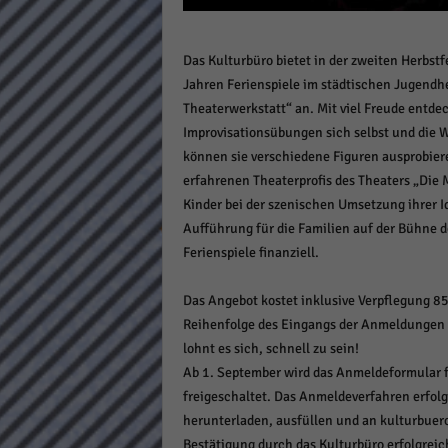
Daten
Ess
Das Kulturbüro bietet in der zweiten Herbstf
Essen
Jahren Ferienspiele im städtischen Jugendhe
Funkt
Theaterwerkstatt“ an. Mit viel Freude entde
Improvisationsübungen sich selbst und die W
Stat
können sie verschiedene Figuren ausprobier
erfahrenen Theaterprofis des Theaters „Die 
Stati
Kinder bei der szenischen Umsetzung ihrer 
wie u
Aufführung für die Familien auf der Bühne d
Ferienspiele finanziell.
Mar
Das Angebot kostet inklusive Verpflegung 85 
Marke
Reihenfolge des Eingangs der Anmeldungen 
Werbu
lohnt es sich, schnell zu sein!
Ab 1. September wird das Anmeldeformular f
Ext
freigeschaltet. Das Anmeldeverfahren erfol
herunterladen, ausfüllen und an kulturbuer
Inhal
Bestätigung durch das Kulturbüro erfolgreic
Wenn 