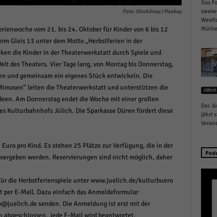
Das Fo
schutzeinstellungen
zweiw
Foto: StockSnap | Pixabay
enziell (1)
Westfa
erienwoche vom 21. bis 24. Oktober für Kinder von 6 bis 12
Mülhei
zielle Cookies ermöglichen grundlegende Funktionen und sind für die einwandfreie
im Gleis 13 unter dem Motto „Herbstferien in der
ion der Website erforderlich.
cken die Kinder in der Theaterwerkstatt durch Spiele und
Cookie-Informationen anzeigen
elt des Theaters. Vier Tage lang, von Montag bis Donnerstag,
istiken (1)
en und gemeinsam ein eigenes Stück entwickeln. Die
Mimosen“ leiten die Theaterwerkstatt und unterstützen die
Jülich
stik Cookies erfassen Informationen anonym. Diese Informationen helfen uns zu verste
Ideen. Am Donnerstag endet die Woche mit einer großen
nsere Besucher unsere Website nutzen.
Der Jü
es Kulturbahnhofs Jülich. Die Sparkasse Düren fördert diese
Cookie-Informationen anzeigen
jährt 
Verans
keting (1)
Euro pro Kind. Es stehen 25 Plätze zur Verfügung, die in der
ting-Cookies werden von Drittanbietern oder Publishern verwendet, um personalisie
Pod
vergeben werden. Reservierungen sind nicht möglich, daher
ng anzuzeigen. Sie tun dies, indem sie Besucher über Websites hinweg verfolgen.
Cookie-Informationen anzeigen
ür die Herbstferienspiele unter www.juelich.de/kulturbuero
erne Medien (6)
gt per E-Mail. Dazu einfach das Anmeldeformular
o@juelich.de senden. Die Anmeldung ist erst mit der
te von Videoplattformen und Social-Media-Plattformen werden standardmäßig blocki
h abgeschlossen. Jede E-Mail wird beantwortet.
Cookies von externen Medien akzeptiert werden, bedarf der Zugriff auf diese Inhalte