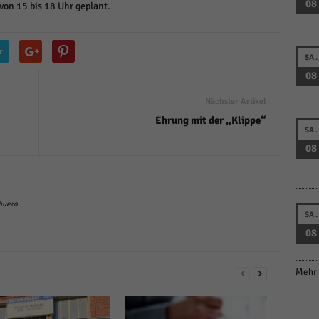
08
von 15 bis 18 Uhr geplant.
r
SA.
08
Nächster Artikel
Ehrung mit der „Klippe“
SA.
08
buero
SA.
08
Mehr 