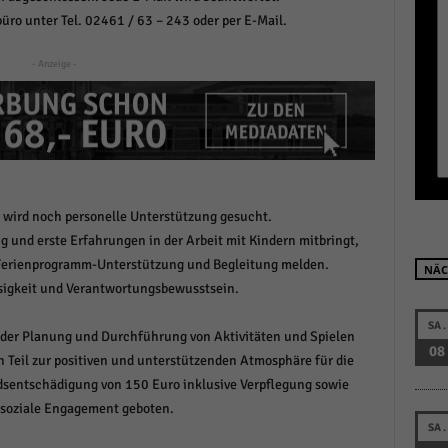
r manuellen Einwilligung mehr.
büro unter Tel. 02461 / 63 – 243 oder per E-Mail.
Cookie-Informationen anzeigen
- Anzeige -
Datenschutzerklärung
Im
red by Borlabs Cookie
n wird noch personelle Unterstützung gesucht.
g und erste Erfahrungen in der Arbeit mit Kindern mitbringt,
ls Ferienprogramm-Unterstützung und Begleitung melden.
NÄC
igkeit und Verantwortungsbewusstsein.
SA.
i der Planung und Durchführung von Aktivitäten und Spielen
08
n Teil zur positiven und unterstützenden Atmosphäre für die
dsentschädigung von 150 Euro inklusive Verpflegung sowie
 soziale Engagement geboten.
SA.