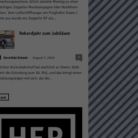
rschungszentrum Jülich startete Montag zu einer
öchigen Zeppelin-Messkampagne über Nordrhein-
len. Vom Luftschiffhangar am Flughafen Essen /
m aus wurde ein Zeppelin NT als...
Rekordjahr zum Jubiläum
Statistiken
-
0
hen,
Dorothée Schenk
August 7, 2026
licher Kulturbahnhof hat reichlich zu feiern: 2026
sich die Gründung zum 30. Mal, und das bringt einen
taltungsreigen mit sich, der die...
Marketing
rte
cast
Externe Medien
ert.