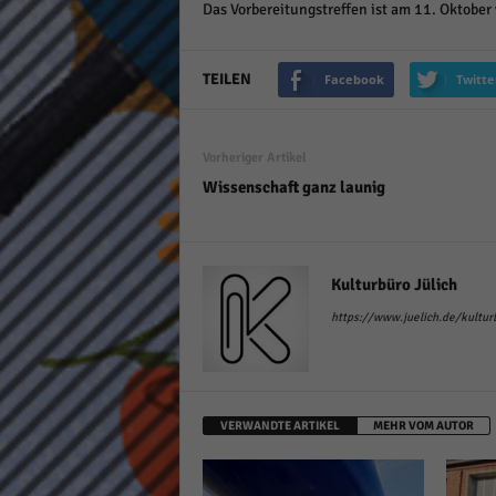
Das Vorbereitungstreffen ist am 11. Oktober 
TEILEN
Facebook
Twitte
Vorheriger Artikel
Wissenschaft ganz launig
Kulturbüro Jülich
https://www.juelich.de/kultur
VERWANDTE ARTIKEL
MEHR VOM AUTOR