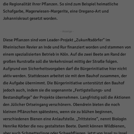
über Websites hinweg verfolgen.
die Regionalität ihrer Pflanzen. So sind zum Beispiel heimatliche
Cookie-Informationen anzeigen
Schafgarbe, Magerwiesen-Margerite, eine Oregano-Art und
Johanniskraut gesetzt worden.
Ext
Externe Medien (6)
Inhalte von Videoplattformen und Social-Media-Plattformen werden
- Anzeige -
standardmäßig blockiert. Wenn Cookies von externen Medien akzeptiert
Diese Pflanzen sind vom Leader-Projekt „Zukunftsdörfer“ im
werden, bedarf der Zugriff auf diese Inhalte keiner manuellen Einwilligung
mehr.
Rheinischen Revier an Inde und Rur finanziert worden und stammen von
einem spezialisierten Betrieb in Köln. Auf die zwei Beete am Rand der
Cookie-Informationen anzeigen
großen Rurstraße soll die Verkehrsinsel mittig der Straße folgen.
Datenschutzerklärung
Impressum
powered by Borlabs Cookie
Aufgrund von Sicherheitsvorgaben darf die Bürgerinitiative hier nicht
aktiv werden. Stattdessen arbeitet sie mit dem Bauhof zusammen, der
die Aufgabe übernimmt. Die Bürgerinitiative unterstützt den Bauhof
jedoch auch, indem sie die sogenannte „Fertigstellungs- und
Bestandspflege“ der Projekte übernehmen. Langfristig soll die Aktionen
den Jülicher Ortseingang verschönern. Obendrein bieten die noch
kleinen Pflänzchen spätestens, wenn sie zu blühen beginnen,
verschiedenen Bienen eine Anlaufstelle. „Trittsteine“, nennt Biologin
Henrike Körber die neu gestalteten Beete. Damit können Wildbienen,
aber auch Schmetterlinge oder Schwebfliegen, jetzt von Insel zu Insel