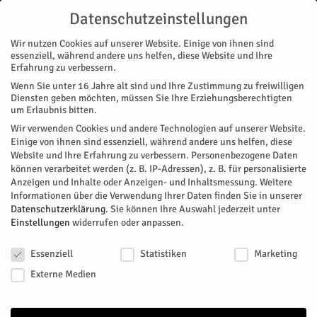
Datenschutzeinstellungen
Wir nutzen Cookies auf unserer Website. Einige von ihnen sind
essenziell, während andere uns helfen, diese Website und Ihre
Erfahrung zu verbessern.
Wenn Sie unter 16 Jahre alt sind und Ihre Zustimmung zu freiwilligen
Start
Stadtteile
Jülich
Ein grüner Daumen für Jülich
Diensten geben möchten, müssen Sie Ihre Erziehungsberechtigten
STADTTEILE
JÜLICH
MAGAZIN
VEREINE
um Erlaubnis bitten.
Ein grüner Daumen für Jülich
Wir verwenden Cookies und andere Technologien auf unserer Website.
Einige von ihnen sind essenziell, während andere uns helfen, diese
Website und Ihre Erfahrung zu verbessern.
Personenbezogene Daten
In einer gemeinschaftlichen Pflanzaktion, unterstützt durch
können verarbeitet werden (z. B. IP-Adressen), z. B. für personalisierte
das Leader-Projekt Zukunftsdörfer, haben die Bürgerinitiative
Anzeigen und Inhalte oder Anzeigen- und Inhaltsmessung.
Weitere
Stadtbäume und der Bauhof dem Ortseingang am
Informationen über die Verwendung Ihrer Daten finden Sie in unserer
Walramplatz ein wenig frisches Grün spendiert. HERZOG-
Datenschutzerklärung
.
Sie können Ihre Auswahl jederzeit unter
Einstellungen
widerrufen oder anpassen.
Praktikantin Ida Chaineux hat ihnen über die Schulter
geschaut.
Datenschutzeinstellungen
Essenziell
Statistiken
Marketing
Von
Praktikanten
-
April 18, 2026
254
0
Externe Medien
Facebook
Twitter