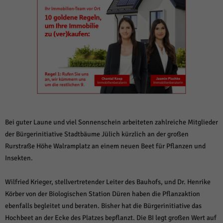
weitere Informationen anzeigen lassen und so nur bestimmte Cookies
auswählen.
Alle akzeptieren
Speichern und weiter
Zurück
Datenschutzeinstellungen
Essenziell (1)
Essenzielle Cookies ermöglichen grundlegende Funktionen und sind für die
einwandfreie Funktion der Website erforderlich.
Cookie-Informationen anzeigen
Bei guter Laune und viel Sonnenschein arbeiteten zahlreiche Mitglieder
Sta
Statistiken (1)
der Bürgerinitiative Stadtbäume Jülich kürzlich an der großen
Rurstraße Höhe Walramplatz an einem neuen Beet für Pflanzen und
Statistik Cookies erfassen Informationen anonym. Diese Informationen helfen
uns zu verstehen, wie unsere Besucher unsere Website nutzen.
Insekten.
Cookie-Informationen anzeigen
Wilfried Krieger, stellvertretender Leiter des Bauhofs, und Dr. Henrike
Mar
Marketing (1)
Körber von der Biologischen Station Düren haben die Pflanzaktion
ebenfalls begleitet und beraten. Bisher hat die Bürgerinitiative das
Marketing-Cookies werden von Drittanbietern oder Publishern verwendet,
um personalisierte Werbung anzuzeigen. Sie tun dies, indem sie Besucher
Hochbeet an der Ecke des Platzes bepflanzt. Die BI legt großen Wert auf