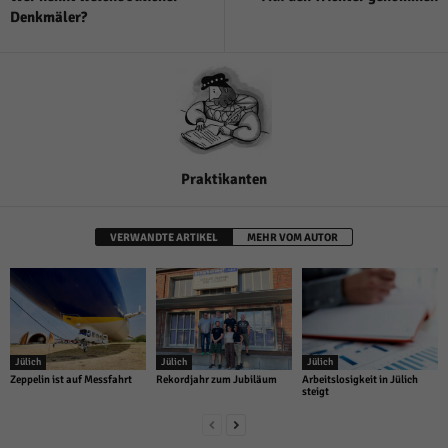
Denkmäler?
Praktikanten
VERWANDTE ARTIKEL
MEHR VOM AUTOR
Jülich
Jülich
Jülich
Zeppelin ist auf Messfahrt
Rekordjahr zum Jubiläum
Arbeitslosigkeit in Jülich
steigt