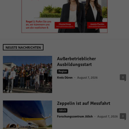
NEUSTE NACHRICHTEN
Außerbetrieblicher
Ausbildungsstart
Region
-
0
Kreis Düren
August 7, 2026
Zeppelin ist auf Messfahrt
Jülich
-
0
Forschungszentrum Jülich
August 7, 2026