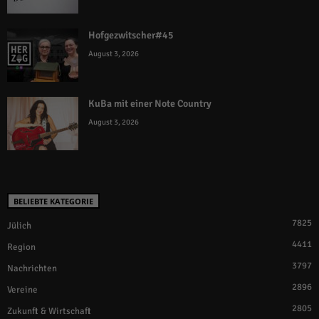
Hofgezwitscher#45
August 3, 2026
KuBa mit einer Note Country
August 3, 2026
BELIEBTE KATEGORIE
7825
Jülich
4411
Region
3797
Nachrichten
2896
Vereine
2805
Zukunft & Wirtschaft