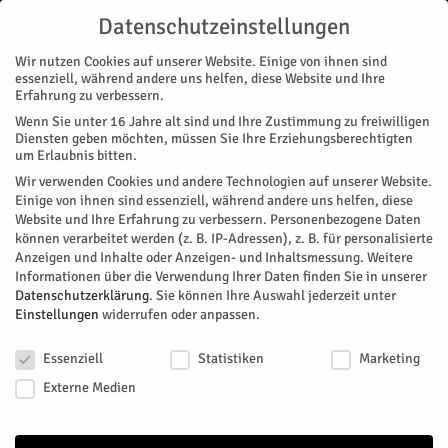
Datenschutzeinstellungen
Wir nutzen Cookies auf unserer Website. Einige von ihnen sind
essenziell, während andere uns helfen, diese Website und Ihre
Erfahrung zu verbessern.
Wenn Sie unter 16 Jahre alt sind und Ihre Zustimmung zu freiwilligen
Start
Stadtteile
Jülich
Jülich steigt aufs Rad
Diensten geben möchten, müssen Sie Ihre Erziehungsberechtigten
STADTTEILE
JÜLICH
NACHRICHTEN
MOBILITÄT
um Erlaubnis bitten.
Jülich steigt aufs Rad
Wir verwenden Cookies und andere Technologien auf unserer Website.
Einige von ihnen sind essenziell, während andere uns helfen, diese
Website und Ihre Erfahrung zu verbessern.
Personenbezogene Daten
Jülich fährt Rad, und zwar möglichst viele und möglichst viel.
können verarbeitet werden (z. B. IP-Adressen), z. B. für personalisierte
In diesem Jahr ruft das Klimabündnis erneut zur Teilnahme an
Anzeigen und Inhalte oder Anzeigen- und Inhaltsmessung.
Weitere
Stadt- und Schulradeln auf.
Informationen über die Verwendung Ihrer Daten finden Sie in unserer
Datenschutzerklärung
.
Sie können Ihre Auswahl jederzeit unter
Von
HERZOG Redaktion
-
Mai 3, 2026
119
0
Einstellungen
widerrufen oder anpassen.
Datenschutzeinstellungen
Facebook
Twitter
Essenziell
Statistiken
Marketing
Externe Medien