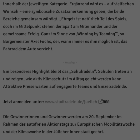
über Websites hinweg verfolgen.
innerhalb der jeweiligen Kategorie. Ergänzend wird es – auf vielfachen
Cookie-Informationen anzeigen
Wunsch – eine symbolische Zusatzanerkennung geben, die beide
Bereiche gemeinsam würdigt. „Ehrgeiz ist natürlich Teil des Spiels,
Ext
Externe Medien (6)
doch im Mittelpunkt stehen der Spaß am Miteinander und der
Inhalte von Videoplattformen und Social-Media-Plattformen werden
gemeinsame Erfolg. Ganz im Sinne von ‚Winning by Teaming‘“, so
standardmäßig blockiert. Wenn Cookies von externen Medien akzeptiert
Bürgermeister Axel Fuchs, der, wann immer es ihm möglich ist, das
werden, bedarf der Zugriff auf diese Inhalte keiner manuellen Einwilligung
Fahrrad dem Auto vorzieht.
mehr.
Cookie-Informationen anzeigen
- Anzeige -
Datenschutzerklärung
Impressum
powered by Borlabs Cookie
Ein besonderes Highlight bleibt das „Schulradeln“: Schulen treten an
und zeigen, wie aktiv Klimaschutz im Alltag gelebt werden kann.
Attraktive Preise warten auf engagierte Teams und Einzelradelnde.
Jetzt anmelden unter:
www.stadtradeln.de/juelich
ööö
Die Gewinnerinnen und Gewinner werden am 20. September im
Rahmen des autofreien Aktionstags zur Europäischen Mobilitätswoche
und der Klimawoche in der Jülicher Innenstadt geehrt.