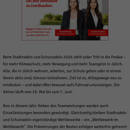
weitere Informationen anzeigen lassen und so nur bestimmte Cookies
auswählen.
Alle akzeptieren
Speichern und weiter
Zurück
Datenschutzeinstellungen
Essenziell (1)
Essenzielle Cookies ermöglichen grundlegende Funktionen und sind für die
einwandfreie Funktion der Website erforderlich.
Beim Stadtradeln und Schulradeln 2026 zählt jeder Tritt in die Pedale –
Cookie-Informationen anzeigen
für mehr Klimaschutz, mehr Bewegung und mehr Teamgeist in Jülich.
Alle, die in Jülich wohnen, arbeiten, zur Schule gehen oder in einem
Sta
Statistiken (1)
Verein aktiv sind, können teilnehmen. Ziel ist es, Alltagswege neu zu
entdecken – und dabei öfter bewusst aufs Fahrrad umzusteigen. Die
Statistik Cookies erfassen Informationen anonym. Diese Informationen helfen
uns zu verstehen, wie unsere Besucher unsere Website nutzen.
Aktion läuft vom 18. Mai bis zum 7. Juni.
Cookie-Informationen anzeigen
Neu in diesem Jahr: Neben den Teamwertungen werden auch
Mar
Marketing (1)
Einzelleistungen besonders gewürdigt. Gleichzeitig bleiben Stadtradeln
und Schulradeln eigenständige Wettbewerbe – ein „Wettbewerb im
Marketing-Cookies werden von Drittanbietern oder Publishern verwendet,
um personalisierte Werbung anzuzeigen. Sie tun dies, indem sie Besucher
Wettbewerb“. Die Prämierungen der Besten erfolgen weiterhin getrennt