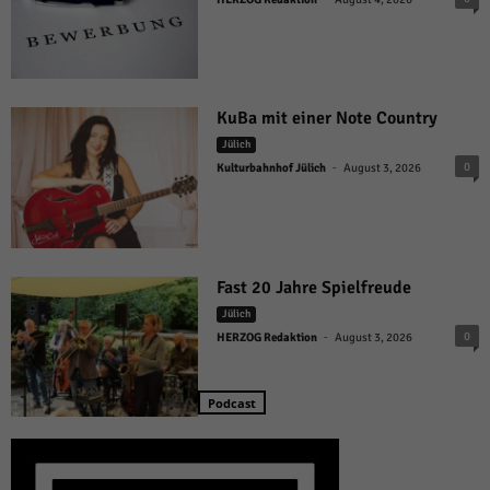
KuBa mit einer Note Country
Jülich
-
0
Kulturbahnhof Jülich
August 3, 2026
Fast 20 Jahre Spielfreude
Jülich
-
0
HERZOG Redaktion
August 3, 2026
Podcast