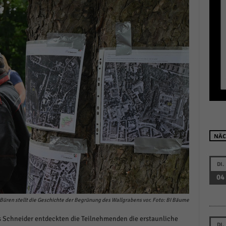
r manuellen Einwilligung mehr.
Cookie-Informationen anzeigen
Datenschutzerklärung
Im
red by Borlabs Cookie
NÄC
DI.
04
Büren stellt die Geschichte der Begrünung des Wallgrabens vor. Foto: BI Bäume
 Schneider entdeckten die Teilnehmenden die erstaunliche
DI.