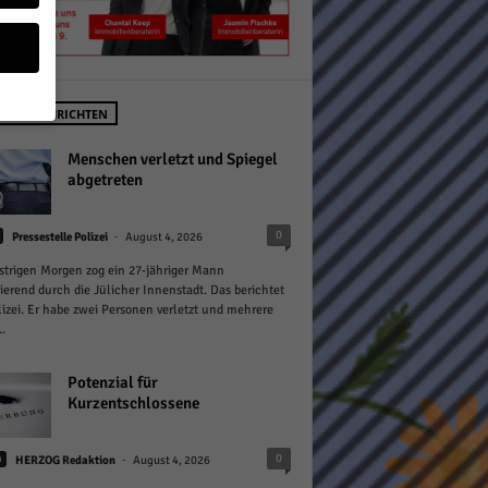
STE NACHRICHTEN
geben
Menschen verletzt und Spiegel
abgetreten
 ihnen
-
0
Pressestelle Polizei
August 4, 2026
n), z.
trigen Morgen zog ein 27-jähriger Mann
ierend durch die Jülicher Innenstadt. Das berichtet
lizei. Er habe zwei Personen verletzt und mehrere
.
gen
Potenzial für
Kurzentschlossene
Zurück
-
0
n
HERZOG Redaktion
August 4, 2026