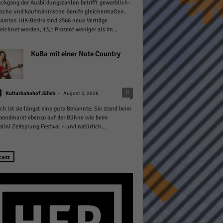
ckgang der Ausbildungszahlen betrifft gewerblich-
ische und kaufmännische Berufe gleichermaßen.
amten IHK-Bezirk sind 2566 neue Verträge
eichnet worden, 13,1 Prozent weniger als im...
KuBa mit einer Note Country
Statistiken
-
0
hen,
Kulturbahnhof Jülich
August 3, 2026
ich ist sie längst eine gute Bekannte: Sie stand beim
bendmarkt ebenso auf der Bühne wie beim
lini Zeitsprung Festival – und natürlich...
Marketing
rte
cast
Externe Medien
ert.