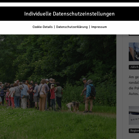
r
Individuelle Datenschutzeinstellungen
Cookie-Details
Datenschutzerklärung
Impressum
Datenschutzeinstellungen
NEU
Sie unter 16 Jahre alt sind und Ihre Zustimmung zu freiwilligen Diensten 
en, müssen Sie Ihre Erziehungsberechtigten um Erlaubnis bitten.
erwenden Cookies und andere Technologien auf unserer Website. Einige von
essenziell, während andere uns helfen, diese Website und Ihre Erfahrung zu
Jülich
ssern.
Personenbezogene Daten können verarbeitet werden (z. B. IP-Adresse
r personalisierte Anzeigen und Inhalte oder Anzeigen- und Inhaltsmessung.
Am ges
re Informationen über die Verwendung Ihrer Daten finden Sie in unserer
randal
schutzerklärung
.
die Po
finden Sie eine Übersicht über alle verwendeten Cookies. Sie können Ihre
Autos..
lligung zu ganzen Kategorien geben oder sich weitere Informationen anzei
n und so nur bestimmte Cookies auswählen.
le akzeptieren
Regio
eichern und weiter