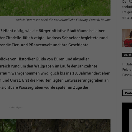
Der Rü
schutzeinstellungen
techn
enziell (1)
Im ges
unterz
zielle Cookies ermöglichen grundlegende Funktionen und sind für die einwandfreie
Auf viel Interesse stieß die naturkundliche Führung. Foto: BI Bäume
ion der Website erforderlich.
 Nicht nötig, wie die Bürgerinitiative Stadtbäume bei einer
Cookie-Informationen anzeigen
r Zitadelle Jülich zeigte. Andreas Schneider begleitete rund
istiken (1)
er die Tier- und Pflanzenwelt und ihre Geschichte.
Jülich
stik Cookies erfassen Informationen anonym. Diese Informationen helfen uns zu verste
icke von Historiker Guido von Büren und aktueller
nsere Besucher unsere Website nutzen.
In Jül
Bereich rund um den Wallgraben im Laufe der Jahrzehnte
Cookie-Informationen anzeigen
Feiera
turraum wahrgenommen wird, glich bis ins 18. Jahrhundert eher
Pasqua
keting (1)
n und Unrat. Erst die Preußen legten Entwässerungsgräben an
e sichtbare Wassergraben wurde später im Zuge der
ting-Cookies werden von Drittanbietern oder Publishern verwendet, um personalisie
Pod
ng anzuzeigen. Sie tun dies, indem sie Besucher über Websites hinweg verfolgen.
Cookie-Informationen anzeigen
- Anzeige -
erne Medien (6)
te von Videoplattformen und Social-Media-Plattformen werden standardmäßig blocki
Cookies von externen Medien akzeptiert werden, bedarf der Zugriff auf diese Inhalte