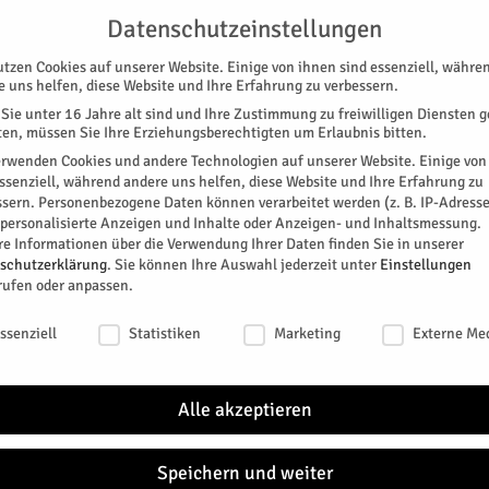
G
UNTERSTÜTZEN
KONTAKT
DATENSCHUTZ
IMPRESSUM
Datenschutzeinstellungen
utzen Cookies auf unserer Website. Einige von ihnen sind essenziell, währe
e uns helfen, diese Website und Ihre Erfahrung zu verbessern.
Sie unter 16 Jahre alt sind und Ihre Zustimmung zu freiwilligen Diensten 
en, müssen Sie Ihre Erziehungsberechtigten um Erlaubnis bitten.
erwenden Cookies und andere Technologien auf unserer Website. Einige von
essenziell, während andere uns helfen, diese Website und Ihre Erfahrung zu
ssern.
Personenbezogene Daten können verarbeitet werden (z. B. IP-Adresse
SPEZIAL
E-PAPER
KINO
GALERIE
TERM
r personalisierte Anzeigen und Inhalte oder Anzeigen- und Inhaltsmessung.
re Informationen über die Verwendung Ihrer Daten finden Sie in unserer
r
schutzerklärung
.
Sie können Ihre Auswahl jederzeit unter
Einstellungen
rufen oder anpassen.
 Haustür
schutzeinstellungen
ssenziell
Statistiken
Marketing
Externe Me
sser und Gänseblümchen: Das stand bei der
itadelle Jülich auf dem Plan. Zu dieser lud die
Alle akzeptieren
essierte aller Altersgruppen ein.
0
Speichern und weiter