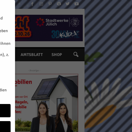
nd
geben
 ihnen
n), z.
INE
AMTSBLATT
SHOP
- Anzeige -
dien