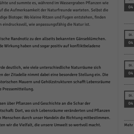
blühte und summte es, während im Wassergraben Pflanzen wie
04
f die Aufmerksamkeit der Naturfreunde warteten. Selbst die
ndige Biotope: Wo kleine Ritzen und Fugen entstehen, finden
en eindrucksvoll, wie anpassungsfähig die Natur ist.
DI.
nische Randnotiz zu den allseits bekannten Gänseblümchen.
04
nde Wirkung haben und sogar positiv auf konfliktbeladene
DI.
e deutlich, wie viele unterschiedliche Naturräume sich
04
n der Zitadelle nimmt dabei eine besondere Stellung ein. Die
storischen Mauern und Gehölzstrukturen schafft Lebensräume
ie Pressemitteilung.
DI.
04
ssen über Pflanzen und Geschichte an die Schar der
otschaft: Dort, wo sich Lebensräume veränderten und Pflanzen
n Menschen durch unser Handeln die Richtung mitbestimmen.
n wir die Vielfalt, die unsere Umwelt so wertvoll macht.
Mehr 