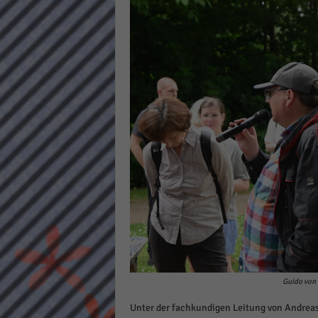
keine
powe
Guido von 
Unter der fachkundigen Leitung von Andreas