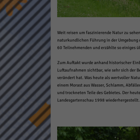
Daten
Ess
Essen
Funkt
Weit reisen um faszinierende Natur zu sehen?
naturkundlichen Führung in der Umgebung de
Stat
60 Teilnehmenden und erzählte so einiges üb
Stati
Zum Auftakt wurde anhand historischer Einbl
wie u
Luftaufnahmen sichtbar, wie sehr sich der 
verändert hat. Was heute als wertvoller Na
Mar
einem Morast aus Wasser, Schlamm, Abfälle
und trockneten Teile des Gebietes. Der heut
Marke
Landesgartenschau 1998 wiederhergestellt.
Werbu
Ext
Inhal
Wenn 