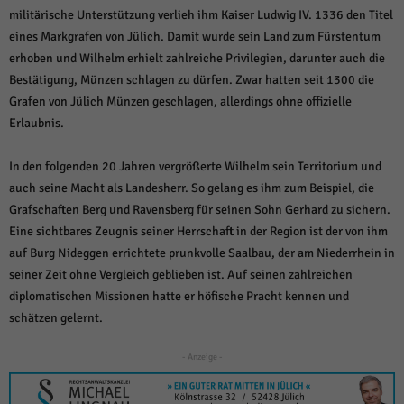
weitere Informationen anzeigen lassen und so nur bestimmte Cookies
militärische Unterstützung verlieh ihm Kaiser Ludwig IV. 1336 den Titel
auswählen.
eines Markgrafen von Jülich. Damit wurde sein Land zum Fürstentum
Alle akzeptieren
Speichern und weiter
erhoben und Wilhelm erhielt zahlreiche Privilegien, darunter auch die
Bestätigung, Münzen schlagen zu dürfen. Zwar hatten seit 1300 die
Zurück
Grafen von Jülich Münzen geschlagen, allerdings ohne offizielle
Datenschutzeinstellungen
Erlaubnis.
Essenziell (1)
Essenzielle Cookies ermöglichen grundlegende Funktionen und sind für die
In den folgenden 20 Jahren vergrößerte Wilhelm sein Territorium und
einwandfreie Funktion der Website erforderlich.
auch seine Macht als Landesherr. So gelang es ihm zum Beispiel, die
Cookie-Informationen anzeigen
Grafschaften Berg und Ravensberg für seinen Sohn Gerhard zu sichern.
Eine sichtbares Zeugnis seiner Herrschaft in der Region ist der von ihm
Sta
Statistiken (1)
auf Burg Nideggen errichtete prunkvolle Saalbau, der am Niederrhein in
Statistik Cookies erfassen Informationen anonym. Diese Informationen helfen
seiner Zeit ohne Vergleich geblieben ist. Auf seinen zahlreichen
uns zu verstehen, wie unsere Besucher unsere Website nutzen.
diplomatischen Missionen hatte er höfische Pracht kennen und
Cookie-Informationen anzeigen
schätzen gelernt.
Mar
Marketing (1)
- Anzeige -
Marketing-Cookies werden von Drittanbietern oder Publishern verwendet,
um personalisierte Werbung anzuzeigen. Sie tun dies, indem sie Besucher