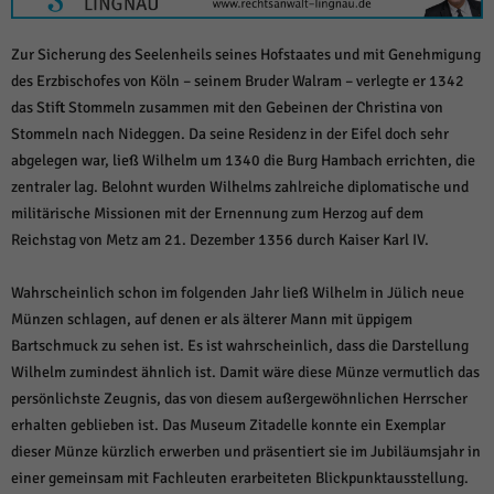
über Websites hinweg verfolgen.
Cookie-Informationen anzeigen
Zur Sicherung des Seelenheils seines Hofstaates und mit Genehmigung
Ext
Externe Medien (6)
des Erzbischofes von Köln – seinem Bruder Walram – verlegte er 1342
das Stift Stommeln zusammen mit den Gebeinen der Christina von
Inhalte von Videoplattformen und Social-Media-Plattformen werden
Stommeln nach Nideggen. Da seine Residenz in der Eifel doch sehr
standardmäßig blockiert. Wenn Cookies von externen Medien akzeptiert
werden, bedarf der Zugriff auf diese Inhalte keiner manuellen Einwilligung
abgelegen war, ließ Wilhelm um 1340 die Burg Hambach errichten, die
mehr.
zentraler lag. Belohnt wurden Wilhelms zahlreiche diplomatische und
Cookie-Informationen anzeigen
militärische Missionen mit der Ernennung zum Herzog auf dem
Datenschutzerklärung
Impressum
powered by Borlabs Cookie
Reichstag von Metz am 21. Dezember 1356 durch Kaiser Karl IV.
Wahrscheinlich schon im folgenden Jahr ließ Wilhelm in Jülich neue
Münzen schlagen, auf denen er als älterer Mann mit üppigem
Bartschmuck zu sehen ist. Es ist wahrscheinlich, dass die Darstellung
Wilhelm zumindest ähnlich ist. Damit wäre diese Münze vermutlich das
persönlichste Zeugnis, das von diesem außergewöhnlichen Herrscher
erhalten geblieben ist. Das Museum Zitadelle konnte ein Exemplar
dieser Münze kürzlich erwerben und präsentiert sie im Jubiläumsjahr in
einer gemeinsam mit Fachleuten erarbeiteten Blickpunktausstellung.