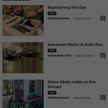
Begeisterung fürs Glas
Jülich
-
0
HERZOG Redaktion
August 8, 2026
Kommende Woche im KuBa-Kino
Jülich
-
0
Kulturbahnhof Jülich
August 8, 2026
Kleine Hände stoßen an ihre
Grenzen
Jülich
-
0
HERZOG Redaktion
August 8, 2026