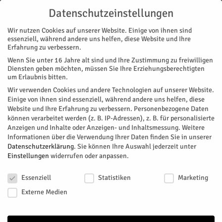
Datenschutzeinstellungen
Wir nutzen Cookies auf unserer Website. Einige von ihnen sind
essenziell, während andere uns helfen, diese Website und Ihre
Erfahrung zu verbessern.
Wenn Sie unter 16 Jahre alt sind und Ihre Zustimmung zu freiwilligen
Start
Magazin
Geschichte/n
Stolz geprägt
Diensten geben möchten, müssen Sie Ihre Erziehungsberechtigten
MAGAZIN
GESCHICHTE/N
STADTTEILE
JÜLICH
um Erlaubnis bitten.
Stolz geprägt
Wir verwenden Cookies und andere Technologien auf unserer Website.
Einige von ihnen sind essenziell, während andere uns helfen, diese
Website und Ihre Erfahrung zu verbessern.
Personenbezogene Daten
Wilhelm, erster Herzog von Jülich, war ein Aufsteiger. Der um
können verarbeitet werden (z. B. IP-Adressen), z. B. für personalisierte
1299 (ganz genau wissen wir es leider nicht) geborene Sohn
Anzeigen und Inhalte oder Anzeigen- und Inhaltsmessung.
Weitere
des Grafen Gerhard von Jülich schaffte es innerhalb von nicht
Informationen über die Verwendung Ihrer Daten finden Sie in unserer
einmal 30 Jahren vom Grafen zum Herzog von Jülich
Datenschutzerklärung
.
Sie können Ihre Auswahl jederzeit unter
Einstellungen
widerrufen oder anpassen.
aufzusteigen.
Datenschutzeinstellungen
Von
Museum Zitadelle
-
April 1, 2018
201
0
Essenziell
Statistiken
Marketing
Externe Medien
Facebook
Twitter