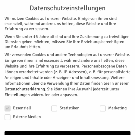
Datenschutzeinstellungen
Wir nutzen Cookies auf unserer Website. Einige von ihnen sind
essenziell, während andere uns helfen, diese Website und Ihre
Erfahrung zu verbessern.
Wenn Sie unter 16 Jahre alt sind und Ihre Zustimmung zu freiwilligen
ALTENBURG
BARMEN
BOURHEIM
BROICH
DAUBENRATH
Diensten geben möchten, müssen Sie Ihre Erziehungsberechtigten
um Erlaubnis bitten.
STETTERNICH
Wir verwenden Cookies und andere Technologien auf unserer Website.
Start
Stadtteile
Stetternich
Einige von ihnen sind essenziell, während andere uns helfen, diese
Website und Ihre Erfahrung zu verbessern.
Personenbezogene Daten
können verarbeitet werden (z. B. IP-Adressen), z. B. für personalisierte
Keine Beiträge vorhanden
Anzeigen und Inhalte oder Anzeigen- und Inhaltsmessung.
Weitere
Informationen über die Verwendung Ihrer Daten finden Sie in unserer
Datenschutzerklärung
.
Sie können Ihre Auswahl jederzeit unter
Einstellungen
widerrufen oder anpassen.
NÄCHSTE VERANSTALTUNGEN
Datenschutzeinstellungen
Essenziell
Statistiken
Marketing
Senioren ins Netz: „Digitale Montagsrunde“
MO.
Externe Medien
Mo.. 10. August | 10:00
-
12:00
10
Stadtteilzentrum Nordviertel