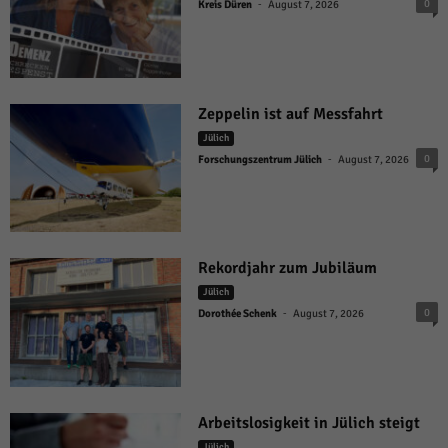
-
0
Kreis Düren
August 7, 2026
Zeppelin ist auf Messfahrt
Jülich
-
0
Forschungszentrum Jülich
August 7, 2026
Rekordjahr zum Jubiläum
Jülich
-
0
Dorothée Schenk
August 7, 2026
Arbeitslosigkeit in Jülich steigt
Jülich