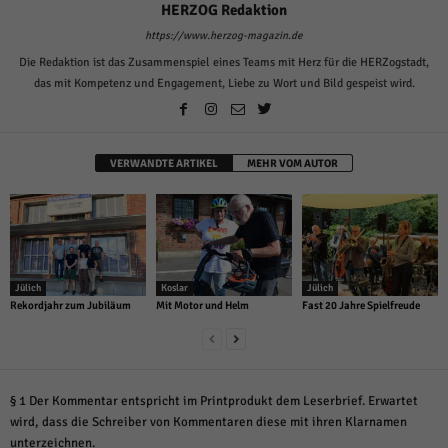
über Websites hinweg verfolgen.
HERZOG Redaktion
Cookie-Informationen anzeigen
https://www.herzog-magazin.de
Die Redaktion ist das Zusammenspiel eines Teams mit Herz für die HERZogstadt,
Ext
Externe Medien (6)
das mit Kompetenz und Engagement, Liebe zu Wort und Bild gespeist wird.
Inhalte von Videoplattformen und Social-Media-Plattformen werden
standardmäßig blockiert. Wenn Cookies von externen Medien akzeptiert
werden, bedarf der Zugriff auf diese Inhalte keiner manuellen Einwilligung
mehr.
VERWANDTE ARTIKEL
MEHR VOM AUTOR
Cookie-Informationen anzeigen
Datenschutzerklärung
Impressum
powered by Borlabs Cookie
Jülich
Koslar
Jülich
Rekordjahr zum Jubiläum
Mit Motor und Helm
Fast 20 Jahre Spielfreude
§ 1 Der Kommentar entspricht im Printprodukt dem Leserbrief. Erwartet
wird, dass die Schreiber von Kommentaren diese mit ihren Klarnamen
unterzeichnen.