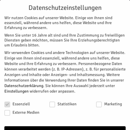
Datenschutzeinstellungen
Wir nutzen Cookies auf unserer Website. Einige von ihnen sind
essenziell, während andere uns helfen, diese Website und Ihre
Erfahrung zu verbessern.
Wenn Sie unter 16 Jahre alt sind und Ihre Zustimmung zu freiwilligen
Start
Stadtteile
Stetternich
Waldbaden mit dem Nabu
Diensten geben möchten, müssen Sie Ihre Erziehungsberechtigten
STADTTEILE
STETTERNICH
MAGAZIN
VEREINE
um Erlaubnis bitten.
Waldbaden mit dem Nabu
Wir verwenden Cookies und andere Technologien auf unserer Website.
Einige von ihnen sind essenziell, während andere uns helfen, diese
Website und Ihre Erfahrung zu verbessern.
Personenbezogene Daten
Von
HERZOG Redaktion
-
Mai 13, 2026
68
0
können verarbeitet werden (z. B. IP-Adressen), z. B. für personalisierte
Anzeigen und Inhalte oder Anzeigen- und Inhaltsmessung.
Weitere
Facebook
Twitter
Informationen über die Verwendung Ihrer Daten finden Sie in unserer
Datenschutzerklärung
.
Sie können Ihre Auswahl jederzeit unter
Einstellungen
widerrufen oder anpassen.
Datenschutzeinstellungen
Essenziell
Statistiken
Marketing
Externe Medien